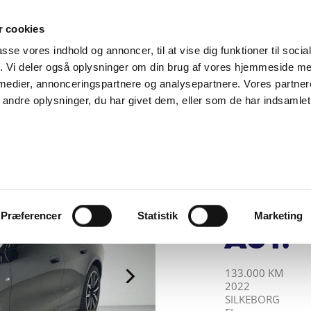
SUPPORT@SOLGT.COM
1 48 45 45
HVERDAGE 9
 cookies
passe vores indhold og annoncer, til at vise dig funktioner til soci
BIL
SÆLG VAREBIL
KØB BIL
KONTAKT OS
ARTIKLER
FIND
fik. Vi deler også oplysninger om din brug af vores hjemmeside m
 medier, annonceringspartnere og analysepartnere. Vores partne
ndre oplysninger, du har givet dem, eller som de har indsamlet 
BILERNES HUS A/
BMW 
Gran
Spor
Præferencer
Statistik
Marketing
Aut.
KILOMETER
ÅRGANG
BY
DRIVMIDDEL
133.000 KM
2022
SILKEBORG