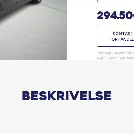
EL
294.5
KONTAKT
FORHANDL
*Der tages forbehold for 
solgt i mellemtiden. Specif
Beskrivelse