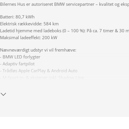
Bilernes Hus er autoriseret BMW servicepartner – kvalitet og eks
Batteri: 80,7 kWh
Elektrisk rækkevidde: 584 km
Ladetid hjemme med ladeboks (0 – 100 %): På ca. 7 timer & 30 
Maksimal ladeeffekt: 200 kW
Nævneværdigt udstyr vi vil fremhæve:
- BMW LED forlygter
- Adaptiv fartpilot
- Trådløs Apple CarPlay & Android Auto
- M-Sport in- & eksteriør inkl. Shadow Line
- Hifi Loudspeaker System
- Bmw Live Cockpit Plus inkl. Navigation m. skiltegenkendelse
- Vejbaneassistent
- Bakkamera m. parkeringssensor for/bag
- 3-zonet klimaanlæg m. sædevarme for
- M-Sport multifunktionslæderrat m. varme