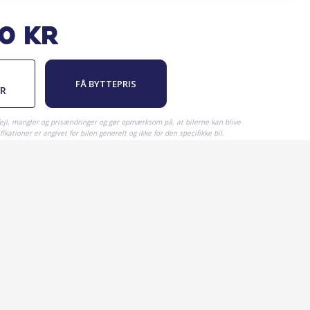
00
kr
FÅ BYTTEPRIS
ER
fejl, mangler og prisændringer og gør opmærksom på, at bilerne kan blive
ikationer er angivet for bilen generelt og ikke for den specifikke bil.