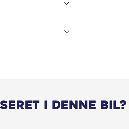
Fuld LED forlygter
Højdejusterbart førersæde
Infocenter
Klimaanlæg
Kopholder
LED baglygter
Metallak
seret i denne bil?
Multifunktionsrat