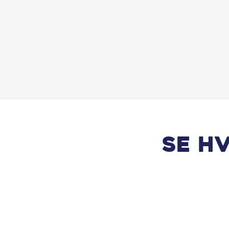
Navigation
Parkeringssensor for/bag
Rat m. varme
Sædevarme for
Side-airbag
Se h
Startspærre
Udvendig temperaturmåler