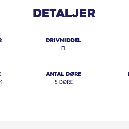
Detaljer
ceaftale til bilen, der matcher dine
R
DRIVMIDDEL
M
EL
E
ANTAL DØRE
K
5 DØRE