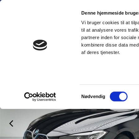
Fortsæt
(+45) 6
til
Denne hjemmeside bruger
indhold
Vi bruger cookies til at til
SÆLG PERSON
til at analysere vores tra
partnere inden for sociale
kombinere disse data med a
af deres tjenester.
Samtykkevalg
Nødvendig