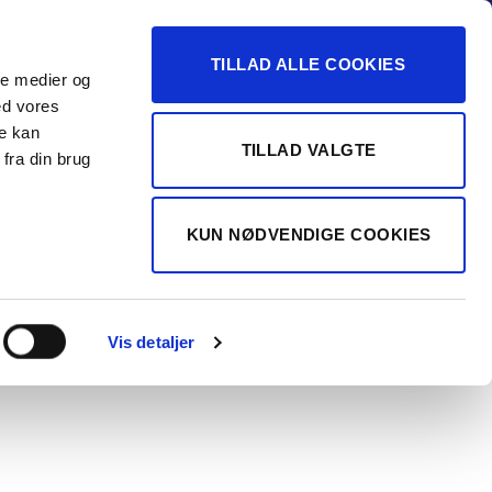
-16
TILLAD ALLE COOKIES
ale medier og
Vurdér min bil
 FORHANDLER
ed vores
re kan
TILLAD VALGTE
fra din brug
S
i4 eDrive40
KUN NØDVENDIGE COOKIES
 Coupé EL M-
t 340HK 5d
Vis detaljer