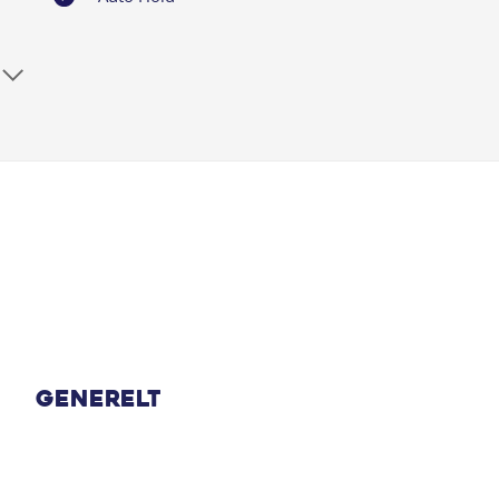
Automatisk nødopkald
Bluetooth
Dæktrykssensor
El-foldbare spejle
El-spejle
Elruder for
Generelt
Fartpilot