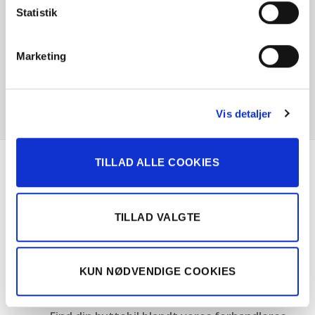
Statistik
Marketing
Vis detaljer
TILLAD ALLE COOKIES
Om Solgt.com
TILLAD VALGTE
Nemt, hurtigt og sikkert bilsalg
Landsdækkende samarbejde med over 100
KUN NØDVENDIGE COOKIES
bilforhandlere