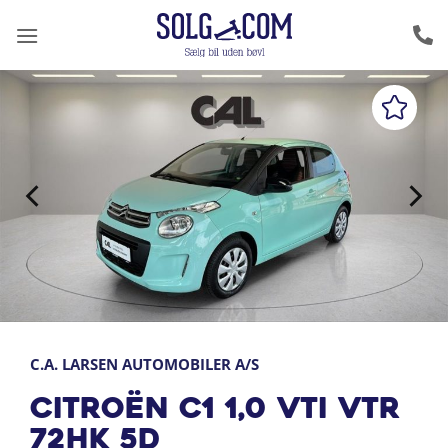
Fortsæt
til
indhold
C.A. LARSEN AUTOMOBILER A/S
Citroën C1 1,0 VTi VTR
72HK 5d