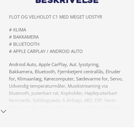
Beskrivelse
FLOT OG VELHOLDT C1 MED MEGET UDSTYR
# KLIMA
# BAKKAMERA
# BLUETOOTH
# APPLE CARPLAY / ANDROID AUTO
Android Auto, Apple CarPlay, Aut. lysstyring,
Bakkamera, Bluetooth, Fjernbetjent centrallås, Elruder
for, Klimaanlæg, Kørecomputer, Sædevarme for, Servo,
Udvendig temperaturmåler, Musikstreaming via
bluetooth, Justerbart rat, Kopholder, Højdejusterbart
førersæde, Splitbagsæde, 6 Airbags, ABS, ESP, Fører-
airbag, Gardin-airbag, Isofix, Passager-airbag, Selealarm,
Side-airbag, Selestrammer, Startspærre
Android Auto, Apple CarPlay, Aut. lysstyring,
Bakkamera, Bluetooth, Fjernbetjent centrallås, Elruder