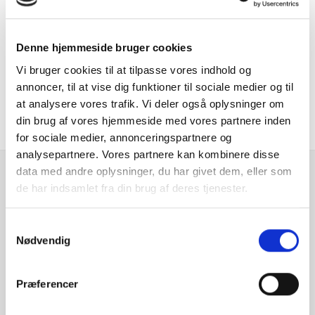
Er du interesseret i
denne bil?
Denne hjemmeside bruger cookies
Vi bruger cookies til at tilpasse vores indhold og
KONTAKT FORHANDLER
annoncer, til at vise dig funktioner til sociale medier og til
at analysere vores trafik. Vi deler også oplysninger om
din brug af vores hjemmeside med vores partnere inden
for sociale medier, annonceringspartnere og
analysepartnere. Vores partnere kan kombinere disse
data med andre oplysninger, du har givet dem, eller som
de har indsamlet fra din brug af deres tjenester.
Se hvad vores
kunder siger
Samtykkevalg
Nødvendig
Præferencer