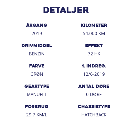
for, Klimaanlæg, Kørecomputer, Sædevarme for, Servo,
Udvendig temperaturmåler, Musikstreaming via
Detaljer
bluetooth, Justerbart rat, Kopholder, Højdejusterbart
førersæde, Splitbagsæde, 6 Airbags, ABS, ESP, Fører-
ÅRGANG
KILOMETER
airbag, Gardin-airbag, Isofix, Passager-airbag, Selealarm,
2019
54.000 KM
Side-airbag, Selestrammer, Startspæ
DRIVMIDDEL
EFFEKT
BENZIN
72 HK
FARVE
1. INDREG.
GRØN
12/6-2019
GEARTYPE
ANTAL DØRE
MANUELT
0 DØRE
FORBRUG
CHASSISTYPE
29.7 KM/L
HATCHBACK