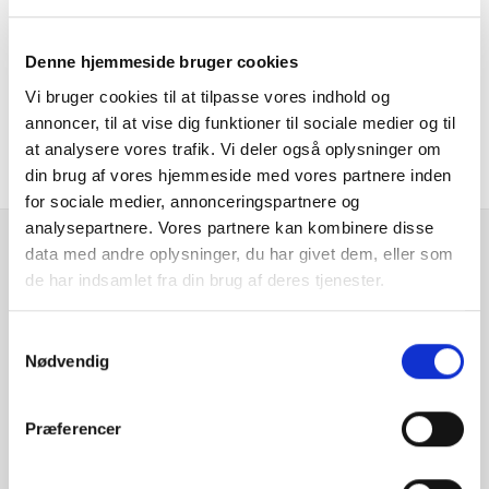
denne bil?
Denne hjemmeside bruger cookies
Vi bruger cookies til at tilpasse vores indhold og
KONTAKT FORHANDLER
annoncer, til at vise dig funktioner til sociale medier og til
at analysere vores trafik. Vi deler også oplysninger om
din brug af vores hjemmeside med vores partnere inden
for sociale medier, annonceringspartnere og
analysepartnere. Vores partnere kan kombinere disse
data med andre oplysninger, du har givet dem, eller som
Se hvad vores
de har indsamlet fra din brug af deres tjenester.
kunder siger
Samtykkevalg
Nødvendig
Præferencer