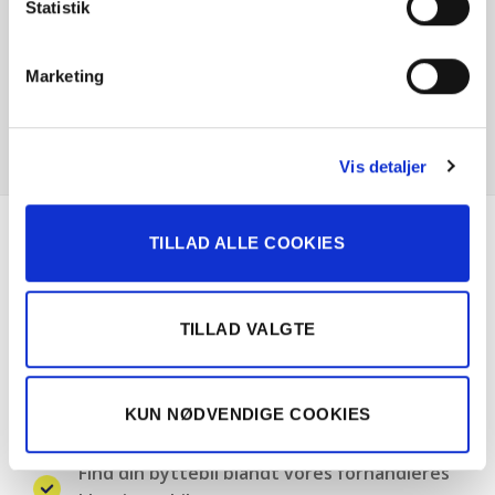
Statistik
Marketing
Vis detaljer
TILLAD ALLE COOKIES
Om Solgt.com
Nemt, hurtigt og sikkert bilsalg
TILLAD VALGTE
Landsdækkende samarbejde med over 100
bilforhandlere
KUN NØDVENDIGE COOKIES
Find din byttebil blandt vores forhandleres