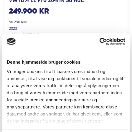
249.900
kr
56.290 KM
2023
KARVIL BILER A/S
FÅ BYTTEPRIS
Denne hjemmeside bruger cookies
Vi bruger cookies til at tilpasse vores indhold og
annoncer, til at vise dig funktioner til sociale medier og til
RINGKØBING
at analysere vores trafik. Vi deler også oplysninger om
din brug af vores hjemmeside med vores partnere inden
for sociale medier, annonceringspartnere og
analysepartnere. Vores partnere kan kombinere disse
data med andre oplysninger, du har givet dem, eller som
de har indsamlet fra din brug af deres tjenester.