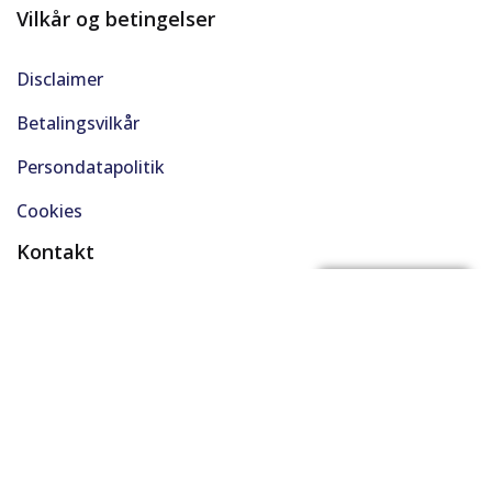
Vilkår og betingelser
Disclaimer
Betalingsvilkår
Persondatapolitik
Cookies
Kontakt
(+45) 61 48 45 45
FÅ BYTTEPRIS
support@solgt.com
Hverdage kl. 9-16
CVR. 40727353