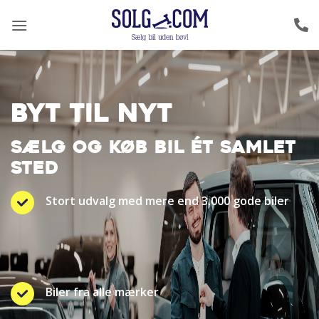
Fortsæt
til
indhold
BYT TIL NYT
SÆLG OG KØB BIL ÉT SAMLET
STED
Stort udvalg med mere end 3.000 gode biler
Biler fra alle mærker