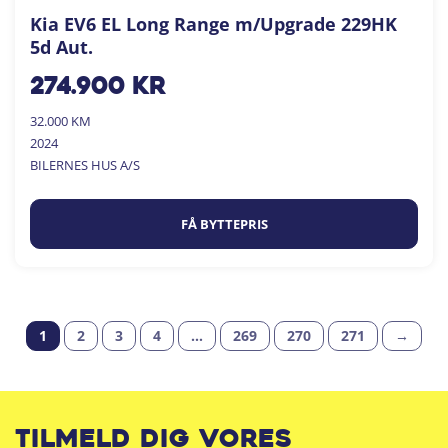
Kia EV6 EL Long Range m/Upgrade 229HK
5d Aut.
274.900
kr
32.000 KM
2024
BILERNES HUS A/S
FÅ BYTTEPRIS
1
2
3
4
…
269
270
271
→
Tilmeld dig vores