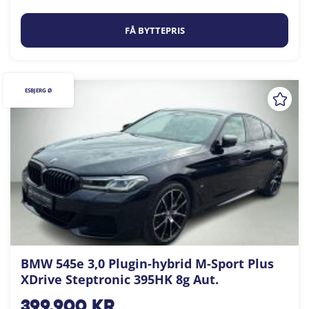
FÅ BYTTEPRIS
ESBJERG Ø
BMW 545e 3,0 Plugin-hybrid M-Sport Plus
XDrive Steptronic 395HK 8g Aut.
399.900
kr