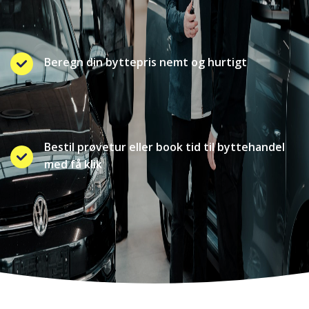
Beregn din byttepris nemt og hurtigt
Bestil prøvetur eller book tid til byttehandel
med få klik