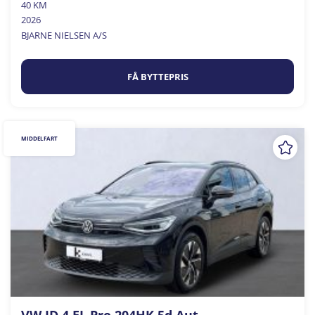
40 KM
2026
BJARNE NIELSEN A/S
FÅ BYTTEPRIS
MIDDELFART
VW ID.4 EL Pro 204HK 5d Aut.