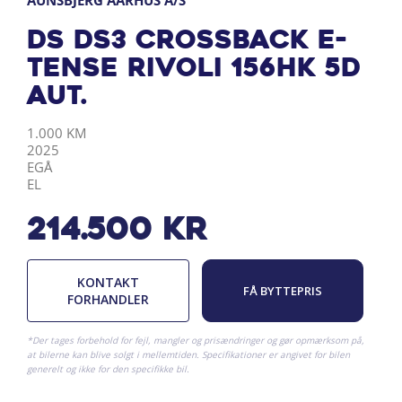
AUNSBJERG AARHUS A/S
DS DS3 Crossback E-
Tense Rivoli 156HK 5d
Aut.
KILOMETER
ÅRGANG
BY
DRIVMIDDEL
1.000 KM
2025
EGÅ
EL
214.500
kr
KONTAKT
FÅ BYTTEPRIS
FORHANDLER
*Der tages forbehold for fejl, mangler og prisændringer og gør opmærksom på,
at bilerne kan blive solgt i mellemtiden. Specifikationer er angivet for bilen
generelt og ikke for den specifikke bil.