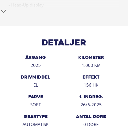
- Head-Up display
- Læderkabine
- Bakkemara med 180 graders visning
- Fartpilot
- Sædevarme
- Nøglefri start/stop
Detaljer
- Pakeringssensor i for og bag
- Android Auto / Apple CarPlay
ÅRGANG
KILOMETER
- Blindvinkelsassistent
2025
1.000 KM
- Digital instrumentering
- El spejle
DRIVMIDDEL
EFFEKT
- Vejbaneassistent
EL
156 HK
- Skiltegenkendelse
- Originale alufælge
FARVE
1. INDREG.
SORT
26/6-2025
Yderligere udstyr:
- Højdejusterbart førersæde
GEARTYPE
ANTAL DØRE
- Aut. nedblændeligt bakspejl
AUTOMATISK
0 DØRE
- Automatgear