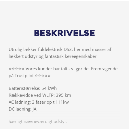
Beskrivelse
Utrolig lækker fuldelektrisk DS3, her med masser af
lækkert udstyr og fantastisk køreegenskaber!
⭐️⭐️⭐️⭐️⭐️ Vores kunder har talt - vi gør det Fremragende
på Trustpilot ⭐️⭐️⭐️⭐️⭐️
Batteristørrelse: 54 kWh
Rækkevidde ved WLTP: 395 km
AC ladning: 3 faser op til 11kw
DC ladning: JA
Særligt nævneværdigt udstyr: