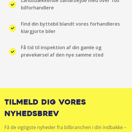
Landsdækkende samarbejde med over 100
Fartpilot
bilforhandlere
Fjernbetjent centrallås
Find din byttebil blandt vores forhandleres
klargjorte biler
Fuld LED forlygter
Få tid til inspektion af din gamle og
Håndfri telefon
prøvekørsel af den nye samme sted
Head-up display
Højdejusterbart førersæde
Højdejusterbart passagersæde
Tilmeld dig vores
Infocenter
nyhedsbrev
Isofix
Få de vigtigste nyheder fra bilbranchen i din indbakke –