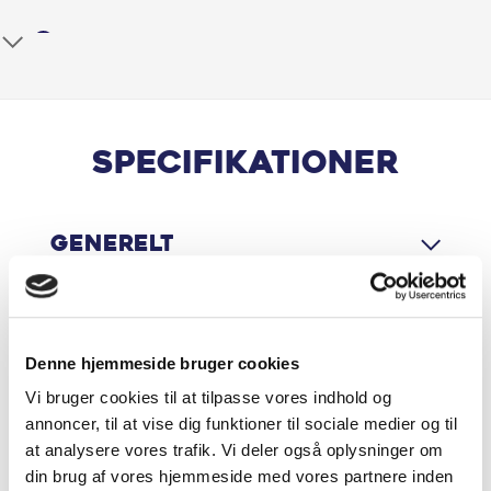
Vi hjælper gerne med finansiering
Airbag
Vores 4 værksteder laver alle bilmærker
Gør som 6.000 andre og tegn en serviceaftale, der
Aircondition
matcher dit behov og sparer dig for uforudsigelige
værkstedsregninger.
Alarm
Specifikationer
Ring eller skriv til os – vi bestræber os på at svare inden
Android Auto
for 24 timer.
77 333 000 – info@aunsbjerg.com
Generelt
Antispin
Apple CarPlay
Motor & Ydelse
Armlæn
Denne hjemmeside bruger cookies
Vi bruger cookies til at tilpasse vores indhold og
Aut. nedblændeligt bakspejl
annoncer, til at vise dig funktioner til sociale medier og til
Økonomi
at analysere vores trafik. Vi deler også oplysninger om
Automatgear
din brug af vores hjemmeside med vores partnere inden