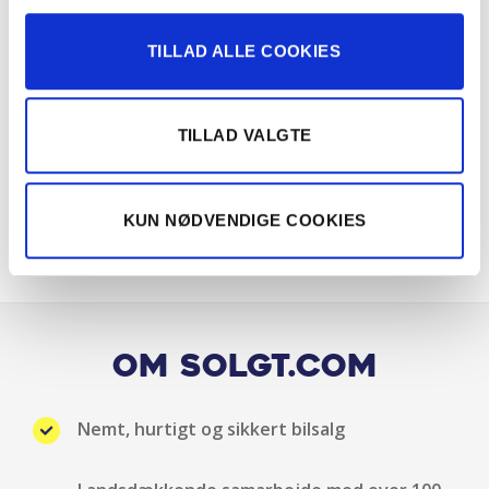
DC-opladning
TILLAD ALLE COOKIES
Delkunstlæderindtræk
Digital instrumentering
TILLAD VALGTE
El-håndbremse
KUN NØDVENDIGE COOKIES
El-spejle
El-spejle med varme
Elruder for
Om Solgt.com
Elruder for/bag
Nemt, hurtigt og sikkert bilsalg
ESP