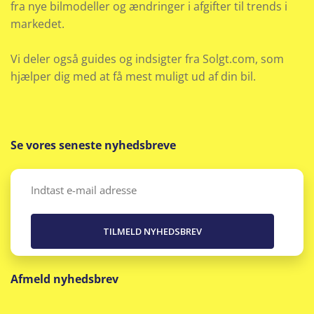
fra nye bilmodeller og ændringer i afgifter til trends i
Justerbart rat
markedet.
Klimaanlæg
Vi deler også guides og indsigter fra Solgt.com, som
Kopholder
hjælper dig med at få mest muligt ud af din bil.
Kørecomputer
Kunstlæder
Se vores seneste nyhedsbreve
Læderrat
Email
(Påkrævet)
LED baglygter
LED kørelys
Afmeld nyhedsbrev
Metallak