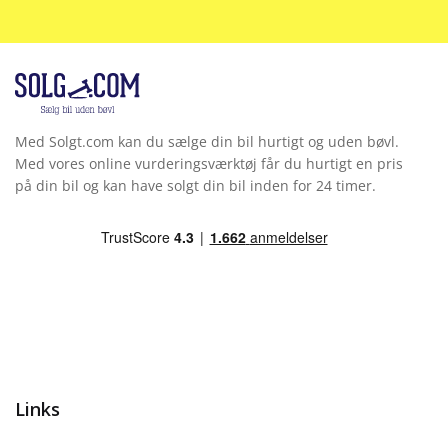
Midterarmlæn
Mørktonede ruder bag
Multifunktionsrat
Med Solgt.com kan du sælge din bil hurtigt og uden bøvl.
Multijusterbart rat
Med vores online vurderingsværktøj får du hurtigt en pris
på din bil og kan have solgt din bil inden for 24 timer.
Musikstreaming via bluetooth
Navigation
Navigation via Appel Carplay / Android Auto
Nøglefri start
Opvarmet forrude
Links
Parkeringssensor bag