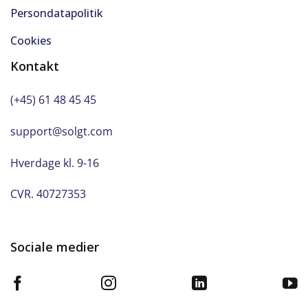
Persondatapolitik
Træthedsregistrering
Cookies
Udvendig temperaturmåler
Kontakt
USB-C tilslutning
(+45) 61 48 45 45
Varme i fører- og passagersæde
support@solgt.com
Varme i førersæde
Hverdage kl. 9-16
CVR. 40727353
Varme i forruden
Vejbaneassistent
Sociale medier