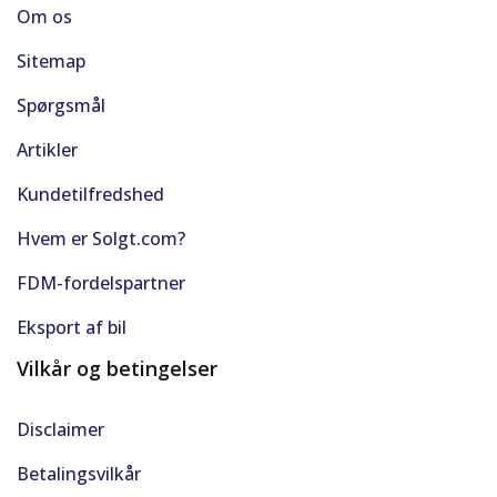
Om os
Parkeringssensor for
Sitemap
Parkeringssensor for/bag
Spørgsmål
Artikler
Radio
Kundetilfredshed
Regnsensor
Hvem er Solgt.com?
Sædevarme for
FDM-fordelspartner
Selealarm
Eksport af bil
Vilkår og betingelser
Servo
Disclaimer
Skiltegenkendelse
Betalingsvilkår
Tonede ruder