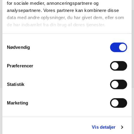
for sociale medier, annonceringspartnere og
Automatisk nødbremsesystem
analysepartnere. Vores partnere kan kombinere disse
data med andre oplysninger, du har givet dem, eller som
Automatisk nødopkald
de har indsamlet fra din brug af deres tjenester.
Er du interesseret i
denne bil?
Bagagerumsdækken
Samtykkevalg
Nødvendig
Bakkamera
KONTAKT FORHANDLER
Præferencer
Blindvinkelassistent
Bluetooth
Statistik
Centrallås
Marketing
Se hvad vores
DAB radio
kunder siger
Dæktrykssensor
Vis detaljer