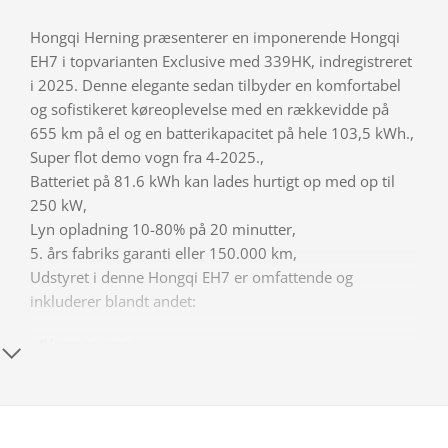
Hongqi Herning præsenterer en imponerende Hongqi
EH7 i topvarianten Exclusive med 339HK, indregistreret
i 2025. Denne elegante sedan tilbyder en komfortabel
og sofistikeret køreoplevelse med en rækkevidde på
655 km på el og en batterikapacitet på hele 103,5 kWh.,
Super flot demo vogn fra 4-2025.,
Batteriet på 81.6 kWh kan lades hurtigt op med op til
250 kW,
Lyn opladning 10-80% på 20 minutter,
5. års fabriks garanti eller 150.000 km,
Udstyret i denne Hongqi EH7 er omfattende og
inkluderer blandt andet:
✔️Varmepumpe
✔️Adaptiv fartpilot og vognbaneassistent,
✔️El-indst. forsæder og el indst. førersæde m. memory,
✔️Stort panoramaglastag,
✔️El-bagklap,