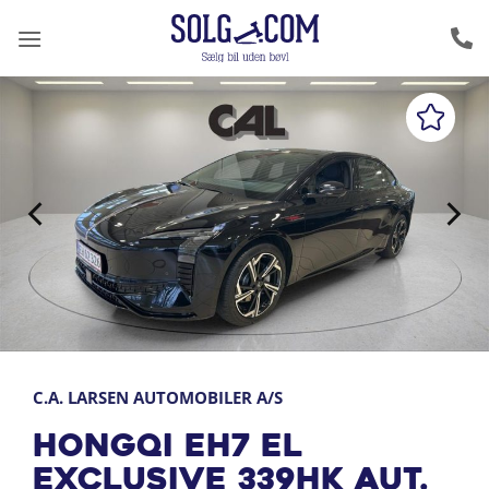
Fortsæt
til
indhold
C.A. LARSEN AUTOMOBILER A/S
Hongqi EH7 EL
Exclusive 339HK Aut.