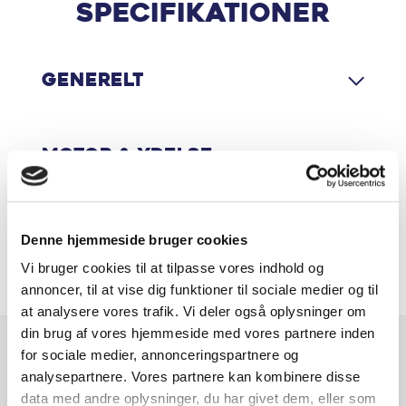
Aktiv vognbaneassistent
Specifikationer
# 5 ÅRS GARANTI/150.000 KM.
Antispin
SE HER - MASSER AF PLADS, STIL, UDSTYR OG
KØREGLÆDE! SUSER LYDLØST AFSTED - SKAL SES OG
Generelt
Armlæn
OPLEVES!
HØR NÆRMERE I SALGSAFDELINGEN!!!
Armlæn bag
Motor & Ydelse
10,25" touchskærm, Trådløs Apple CarPlay/Android
Aut. lysstyring
auto, Aut. lysstyring, Aut. nedblændeligt bakspejl,
Automatgear, Automatisk fjernlys, Bakkamera,
Bluetooth, DAB radio, DAB+ radio, Digital
Aut. nedblændeligt bakspejl
Økonomi
Denne hjemmeside bruger cookies
instrumentering, El indst. førersæde m. memory,
Elektrisk bagklap, El-foldbare spejle m. varme, El-
Automatgear
Vi bruger cookies til at tilpasse vores indhold og
håndbremse, Elruder for/bag, Fartpilot adaptiv,
annoncer, til at vise dig funktioner til sociale medier og til
Klimaanlæg 2-zoner, Kørecomputer,
Automatisk fjernlys
at analysere vores trafik. Vi deler også oplysninger om
Kørselsprogramvælger , Multifunktions-læderrat ,
din brug af vores hjemmeside med vores partnere inden
Musikstreaming via bluetooth, Navigation, Nøglefri
Automatisk nødbremsesystem
for sociale medier, annonceringspartnere og
Er du interesseret i
døre, Nøglefri start, Parkeringssensor for/bag, Radio,
analysepartnere. Vores partnere kan kombinere disse
denne bil?
Ratvarme, Regnsensor, Servo, Sædevarme for/bag,
data med andre oplysninger, du har givet dem, eller som
Bakkamera