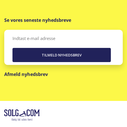
Nøglefri start
Se vores seneste nyhedsbreve
Panoramaglastag
Parkeringssensor for/bag
Email
(Påkrævet)
Radio
Ratvarme
Afmeld nyhedsbrev
Regnsensor
Sædevarme for/bag
Servo
Skiltegenkendelse