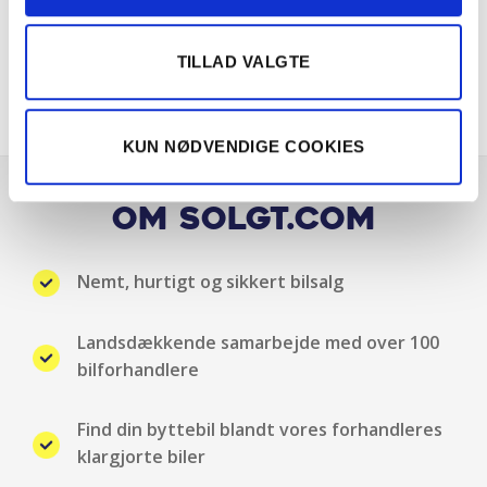
Elektrisk bagklap
TILLAD VALGTE
Elruder for/bag
ESP
KUN NØDVENDIGE COOKIES
Fartpilot adaptiv
Om Solgt.com
Fuld LED forlygter
Nemt, hurtigt og sikkert bilsalg
Isofix
Landsdækkende samarbejde med over 100
Klimaanlæg 2-zoner
bilforhandlere
Kørecomputer
Find din byttebil blandt vores forhandleres
klargjorte biler
Kørselsprogramvælger