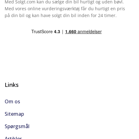
Med Solgt.com kan du sælge din bil hurtigt og uden bøvl.
Splitbagsæde
Med vores online vurderingsværktøj får du hurtigt en pris
på din bil og kan have solgt din bil inden for 24 timer.
Startspærre
Trådløs Apple Carplay & Android Auto
Trådløs mobilopladning
Udvendig temperaturmåler
Varmepumpe
Links
Om os
Sitemap
Spørgsmål
Artikler