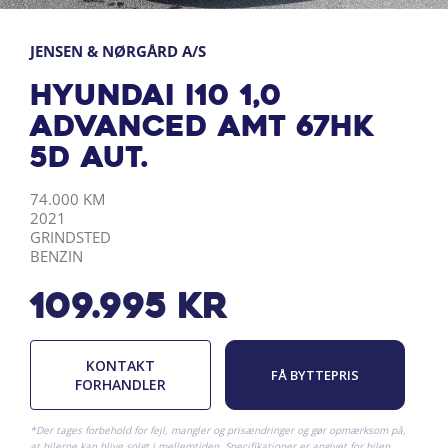
JENSEN & NØRGÅRD A/S
Hyundai i10 1,0
Advanced AMT 67HK
5d Aut.
KILOMETER
ÅRGANG
BY
DRIVMIDDEL
74.000 KM
2021
GRINDSTED
BENZIN
109.995
kr
KONTAKT
FÅ BYTTEPRIS
FORHANDLER
*Der tages forbehold for fejl, mangler og prisændringer og gør opmærksom på,
at bilerne kan blive solgt i mellemtiden. Specifikationer er angivet for bilen