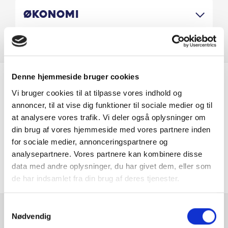
Økonomi
www.jensenognoergaard.dk
forbehold for indtastnings fejl
Denne hjemmeside bruger cookies
Er du interesseret i
Vi bruger cookies til at tilpasse vores indhold og
annoncer, til at vise dig funktioner til sociale medier og til
denne bil?
at analysere vores trafik. Vi deler også oplysninger om
din brug af vores hjemmeside med vores partnere inden
for sociale medier, annonceringspartnere og
KONTAKT FORHANDLER
analysepartnere. Vores partnere kan kombinere disse
data med andre oplysninger, du har givet dem, eller som
de har indsamlet fra din brug af deres tjenester.
Samtykkevalg
Nødvendig
Se hvad vores