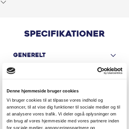
Antispin
Apple CarPlay
Bagagerumsdækken
Specifikationer
Bluetooth
Generelt
El-spejle med varme
Elruder for
Motor & Ydelse
ESP
Denne hjemmeside bruger cookies
Vi bruger cookies til at tilpasse vores indhold og
Fartpilot
Økonomi
annoncer, til at vise dig funktioner til sociale medier og til
at analysere vores trafik. Vi deler også oplysninger om
Håndfri telefon
din brug af vores hjemmeside med vores partnere inden
for sociale medier, annonceringspartnere og
Højdejusterbart førersæde