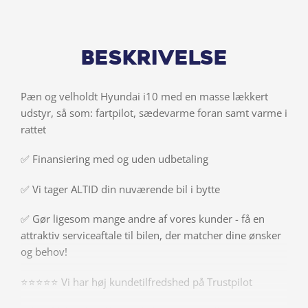
Beskrivelse
Pæn og velholdt Hyundai i10 med en masse lækkert
udstyr, så som: fartpilot, sædevarme foran samt varme i
rattet
✅ Finansiering med og uden udbetaling
✅ Vi tager ALTID din nuværende bil i bytte
✅ Gør ligesom mange andre af vores kunder - få en
attraktiv serviceaftale til bilen, der matcher dine ønsker
og behov!
⭐️⭐️⭐️⭐️⭐️ Vi har høj kundetilfredshed på Trustpilot