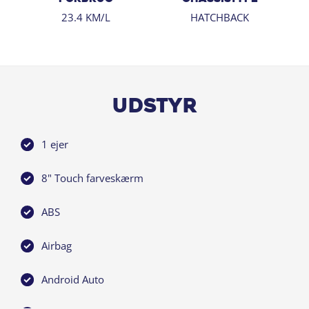
gratis levering i hele Danmark
23.4 KM/L
HATCHBACK
Udstyr
1 ejer
8" Touch farveskærm
ABS
Airbag
Android Auto