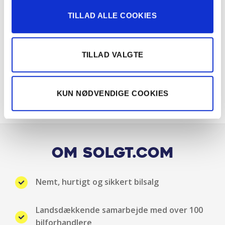
TILLAD ALLE COOKIES
Radio
Ratvarme
TILLAD VALGTE
Sædevarme for
Splitbagsæde
KUN NØDVENDIGE COOKIES
Stofindtræk
Udvendig temperaturmåler
Om Solgt.com
Undervognsbehandlet
Nemt, hurtigt og sikkert bilsalg
USB stik
Landsdækkende samarbejde med over 100
bilforhandlere