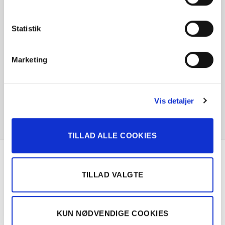
Statistik
Marketing
Vis detaljer
TILLAD ALLE COOKIES
Om Solgt.com
TILLAD VALGTE
Nemt, hurtigt og sikkert bilsalg
KUN NØDVENDIGE COOKIES