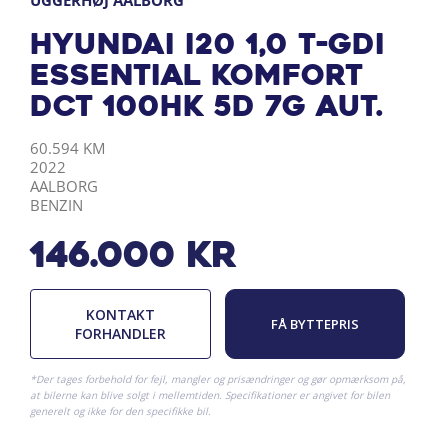
UGGERHØJ AALBORG
Hyundai i20 1,0 T-GDI
Essential Komfort
DCT 100HK 5d 7g Aut.
KILOMETER
ÅRGANG
BY
DRIVMIDDEL
60.594 KM
2022
AALBORG
BENZIN
146.000
kr
KONTAKT
FÅ BYTTEPRIS
FORHANDLER
*Der tages forbehold for fejl, mangler og prisændringer og gør opmærksom på,
at bilerne kan blive solgt i mellemtiden. Specifikationer er angivet for bilen
generelt og ikke for den specifikke bil.