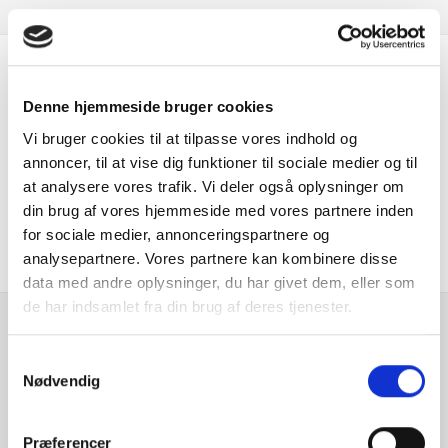
Er du interesseret i
Denne hjemmeside bruger cookies
denne bil?
Vi bruger cookies til at tilpasse vores indhold og
annoncer, til at vise dig funktioner til sociale medier og til
at analysere vores trafik. Vi deler også oplysninger om
KONTAKT FORHANDLER
din brug af vores hjemmeside med vores partnere inden
for sociale medier, annonceringspartnere og
analysepartnere. Vores partnere kan kombinere disse
data med andre oplysninger, du har givet dem, eller som
de har indsamlet fra din brug af deres tjenester.
Se hvad vores
Samtykkevalg
kunder siger
Nødvendig
Præferencer