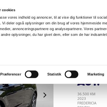
SUPPORT@SOLGT.COM
1 48 45 45
HVERDAGE 9
 cookies
passe vores indhold og annoncer, til at vise dig funktioner til soci
BIL
SÆLG VAREBIL
KØB BIL
KONTAKT OS
ARTIKLER
FIND
fik. Vi deler også oplysninger om din brug af vores hjemmeside m
 medier, annonceringspartnere og analysepartnere. Vores partne
ndre oplysninger, du har givet dem, eller som de har indsamlet 
AUTOHUSET VES
Hyun
T-GD
DCT 
Præferencer
Statistik
Marketing
Aut.
KILOMETER
ÅRGANG
BY
DRIVMIDDEL
36.500 KM
2023
FREDERICIA