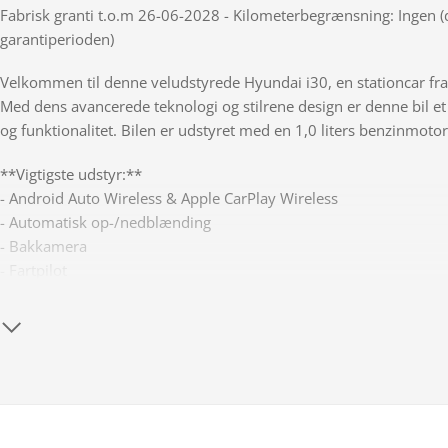
Fabrisk granti t.o.m 26-06-2028 - Kilometerbegrænsning: Ingen (d
garantiperioden)
Velkommen til denne veludstyrede Hyundai i30, en stationcar f
Med dens avancerede teknologi og stilrene design er denne bil et
og funktionalitet. Bilen er udstyret med en 1,0 liters benzinmoto
**Vigtigste udstyr:**
- Android Auto Wireless & Apple CarPlay Wireless
- Automatisk op-/nedblænding
- Bakkamera
- Fartpilot
- Nøglefri start
- Parkeringssensor for/bag
- Aftageligt anhængertræk
- Blindvinkelassistent (BLIS)
- Isofix
- Adaptive LED forlygter
- Varme i rat