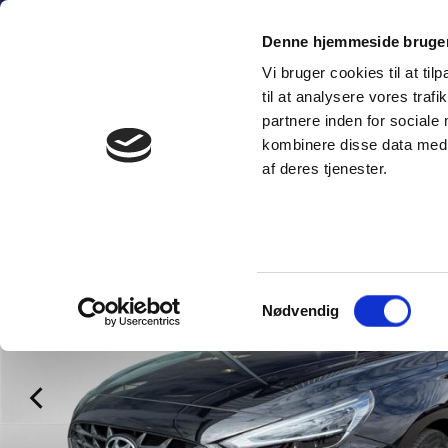
Fortsæt
(+45) 6
til
Denne hjemmeside bruger
indhold
Vi bruger cookies til at til
SÆLG PERSON
til at analysere vores tra
partnere inden for sociale
kombinere disse data med a
af deres tjenester.
Samtykkevalg
Nødvendig