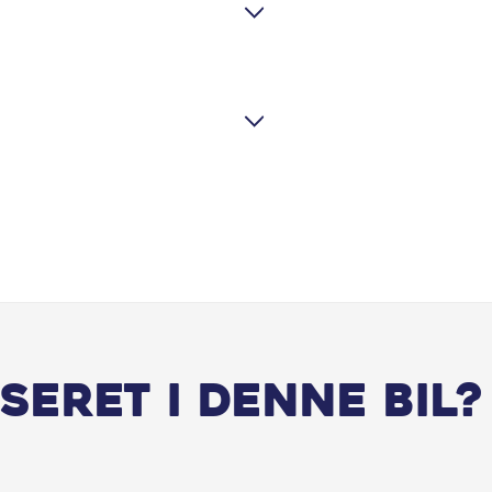
ESP
Fører-airbag
Gearvælger i kunstlæder
Hastighedsbegrænser
Hvide blinklys
Infocenter
Justerbart rat
seret i denne bil?
Komfortsæder