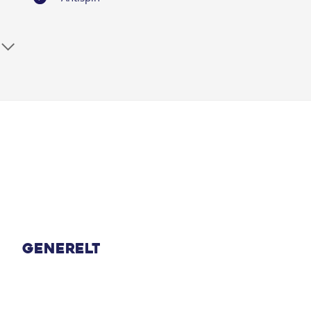
Apple CarPlay Wireless
Automatgear
Bagagerumsdækken
BLIS
DAB radio
El-foldbare spejle
Generelt
El-spejle med varme