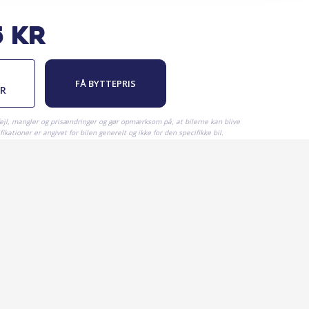
5
kr
FÅ BYTTEPRIS
ER
fejl, mangler og prisændringer og gør opmærksom på, at bilerne kan blive
ikationer er angivet for bilen generelt og ikke for den specifikke bil.