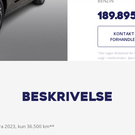
BENZIN
189.89
KONTAKT
FORHANDL
*Der tages forbehold for 
solgt i mellemtiden. Specif
Beskrivelse
Fra 2023, kun 36.500 km**