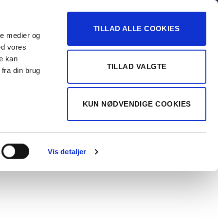
-16
TILLAD ALLE COOKIES
ale medier og
Vurdér min bil
 FORHANDLER
ed vores
re kan
TILLAD VALGTE
fra din brug
TERGAARD A/S
dai i30 Cw 1,0
KUN NØDVENDIGE COOKIES
I Advanced
120HK Stc 7g
Vis detaljer