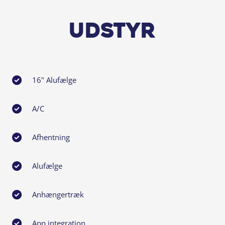
Udstyr
16" Alufælge
A/C
Afhentning
Alufælge
Anhængertræk
App integration