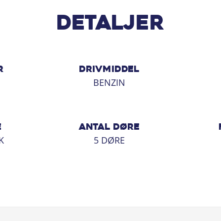
Detaljer
,6 km pr. liter, leverer denne i30
 7 gear gør kørslen endnu mere
er der masser af plads til både
R
DRIVMIDDEL
BENZIN
ler for at aftale en prøvetur, kan du
orbi og oplev, hvordan denne Hyundai
E
ANTAL DØRE
K
5 DØRE