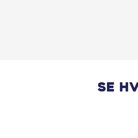
Kopholder
Lane Asisst
LED forlygter med fjernlys assistent
Lyssensor
Multijusterbart rat
Se h
Nøglefri døre
Parkeringssensor bag
Radio