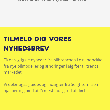
Højdejusterbart passagersæde
Isofix
Justerbar lændestøtte
Tilmeld dig vores
Justerbart rat
nyhedsbrev
Klimaanlæg
Få de vigtigste nyheder fra bilbranchen i din indbakke –
fra nye bilmodeller og ændringer i afgifter til trends i
Klimaanlæg 2-zoner
markedet.
Kopholder
Vi deler også guides og indsigter fra Solgt.com, som
Kørecomputer
hjælper dig med at få mest muligt ud af din bil.
LED baglygter