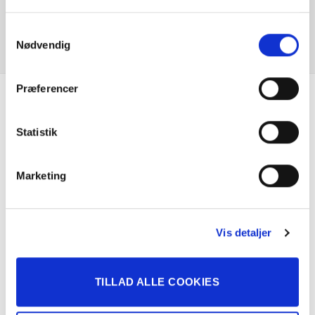
KONTAKT FORHANDLER
Bluetooth
Samtykkevalg
Nødvendig
Centrallås
Præferencer
DAB radio
Se hvad vores
Digital instrumentering
Statistik
kunder siger
El-foldbare spejle
Marketing
El-foldbare spejle m. varme
El-håndbremse
Vis detaljer
El-justerbar lændestøtte
TILLAD ALLE COOKIES
El-spejle