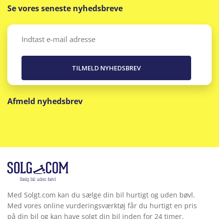
Se vores seneste nyhedsbreve
LED forlygter
LED kørelys
Email
(Påkrævet)
Lyssensor
Metallak
Afmeld nyhedsbrev
Multifunktionsrat
Multijusterbart rat
Musikstreaming via bluetooth
Navigation
Med Solgt.com kan du sælge din bil hurtigt og uden bøvl.
Nøglefri døre
Med vores online vurderingsværktøj får du hurtigt en pris
på din bil og kan have solgt din bil inden for 24 timer.