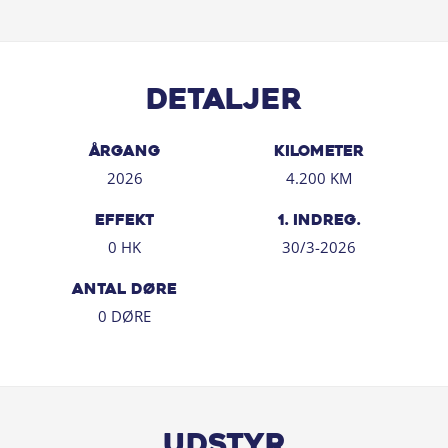
- DAB+ radio
- Indbygget navigation med dansk tale
- Motorvejsassistent
- LED forlygter
Detaljer
- Automatisk op og nedblænding
- Nøglefri adgang og start
- Trådløs Apple carplay / Android auto
ÅRGANG
KILOMETER
- Og meget mere!
2026
4.200 KM
Salgsafdeling har åben:
EFFEKT
1. INDREG.
0 HK
30/3-2026
Alle hverdage mellem 09:00 - 17:30
ANTAL DØRE
Lørdag og søndag mellem 11:00 - 16:00
0 DØRE
Finansiering med og uden udbetaling
Vi tager gerne din nuværende bil i bytte
Gør ligesom mange andre af vores kunder - få en
Udstyr