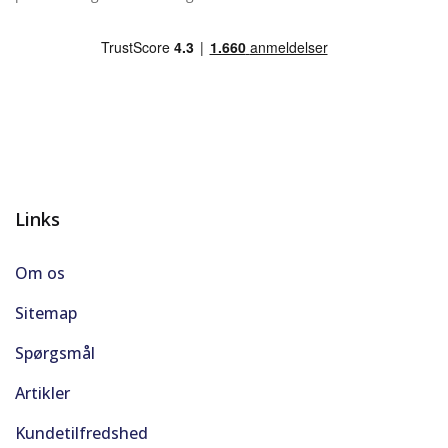
Nøglefri start
Parkeringssensor bag
Parkeringssensor for
Parkeringssensor for/bag
Passager-airbag
Links
Rat m. varme
Om os
Ratvarme
Sitemap
Spørgsmål
Regnsensor
Artikler
Sædevarme for
Kundetilfredshed