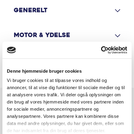
Generelt
App integration
Apple CarPlay
Motor & Ydelse
Aut. forvarmning af batteri
Aut. nedblændeligt bakspejl
Økonomi
Denne hjemmeside bruger cookies
Auto Hold
Vi bruger cookies til at tilpasse vores indhold og
Automatgear
annoncer, til at vise dig funktioner til sociale medier og til
at analysere vores trafik. Vi deler også oplysninger om
Automatisk nødbremsesystem
din brug af vores hjemmeside med vores partnere inden
Er du interesseret i
for sociale medier, annonceringspartnere og
denne bil?
Automatisk op-/nedblænding
analysepartnere. Vores partnere kan kombinere disse
data med andre oplysninger, du har givet dem, eller som
Bakkamera
de har indsamlet fra din brug af deres tjenester.