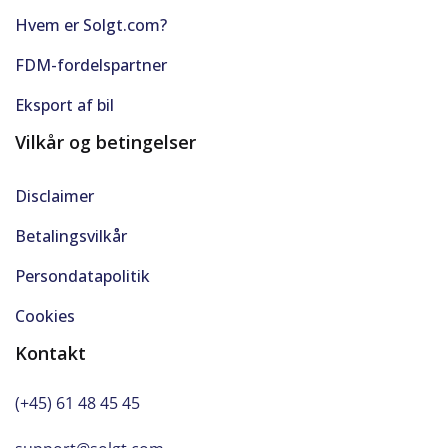
Servo
Hvem er Solgt.com?
Skiltegenkendelse
FDM-fordelspartner
Udvendig temperaturmåler
Eksport af bil
Vilkår og betingelser
Varmepumpe
Disclaimer
Vejbaneassistent
Betalingsvilkår
Persondatapolitik
Cookies
Kontakt
(+45) 61 48 45 45