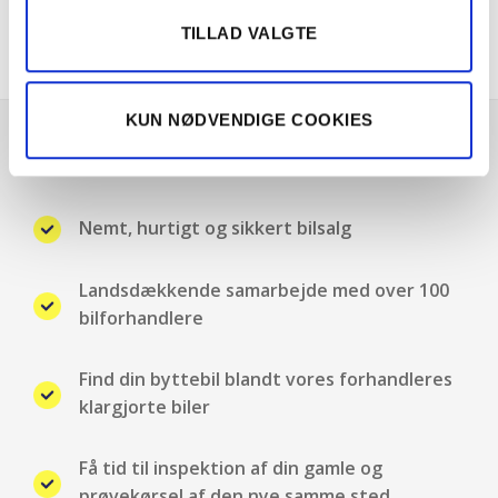
El-spejle med varme
TILLAD VALGTE
Elruder for
KUN NØDVENDIGE COOKIES
Elruder for/bag
Om Solgt.com
ESP
Nemt, hurtigt og sikkert bilsalg
Fartpilot adaptiv
Landsdækkende samarbejde med over 100
Fjernbetjent centrallås
bilforhandlere
Fuld LED forlygter
Find din byttebil blandt vores forhandleres
klargjorte biler
Håndfri telefon
Få tid til inspektion af din gamle og
Højdejusterbart førersæde
prøvekørsel af den nye samme sted