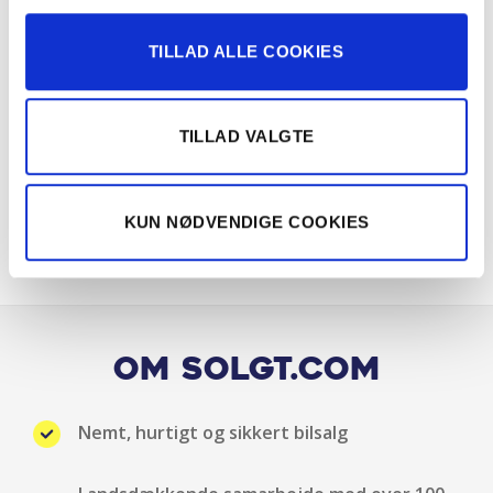
ESP
TILLAD ALLE COOKIES
Fartpilot
Fartpilot adaptiv
TILLAD VALGTE
Fjernbetjent centrallås
KUN NØDVENDIGE COOKIES
Håndfri telefon
Head-up display
Højdejusterbart førersæde
Om Solgt.com
Infocenter
Nemt, hurtigt og sikkert bilsalg
Isofix