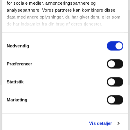
for sociale medier, annonceringspartnere og
Digital instrumentering
analysepartnere. Vores partnere kan kombinere disse
data med andre oplysninger, du har givet dem, eller som
El indst. førersæde
de har indsamlet fra din brug af deres tjenester.
Er du interesseret i
denne bil?
El indst. førersæde m. memory
Samtykkevalg
Nødvendig
El-foldbare spejle
KONTAKT FORHANDLER
Præferencer
El-håndbremse
El-spejle
Statistik
Elektrisk bagklap
Marketing
Se hvad vores
Elruder for
kunder siger
Elruder for/bag
Vis detaljer