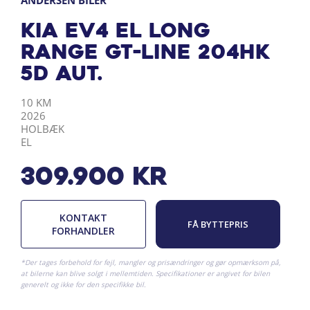
ANDERSEN BILER
Kia EV4 EL Long
Range GT-Line 204HK
5d Aut.
KILOMETER
ÅRGANG
BY
DRIVMIDDEL
10 KM
2026
HOLBÆK
EL
309.900
kr
KONTAKT
FÅ BYTTEPRIS
FORHANDLER
*Der tages forbehold for fejl, mangler og prisændringer og gør opmærksom på,
at bilerne kan blive solgt i mellemtiden. Specifikationer er angivet for bilen
generelt og ikke for den specifikke bil.