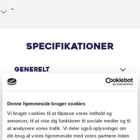
Apple CarPlay
Armlæn
Automatgear
Specifikationer
Automatisk nødbremsesystem
Generelt
Bagagerumsdækken
Bakkamera
Motor & Ydelse
Blindvinkelassistent
Denne hjemmeside bruger cookies
Vi bruger cookies til at tilpasse vores indhold og
Bluetooth
annoncer, til at vise dig funktioner til sociale medier og til
Økonomi
at analysere vores trafik. Vi deler også oplysninger om
DAB radio
din brug af vores hjemmeside med vores partnere inden