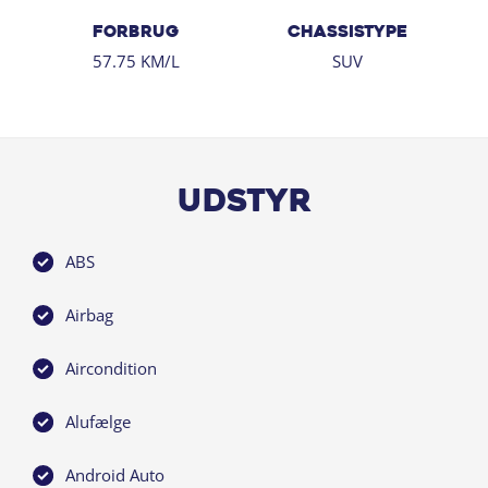
FORBRUG
CHASSISTYPE
BYTTEBIL?
57.75 KM/L
SUV
Send os:
6–7 billeder
Nummerplade
Kilometerstand
→ Så får du hurtigt en skarp vurdering!
Udstyr
☕ KIG FORBI OS:
Vi byder altid på kaffe og en uforpligtende fremvisning
ABS
☕️
Åbningstider:
Airbag
•Hverdage: 09.00 – 17.30
•Weekend: 10.00 – 15.00
Aircondition
salg-holbaek@andersenbiler.dk
70 23 02 20
Alufælge
ANDERSEN BILER HOLBÆK
Klar til hurtig handel – kontakt os i dag!
Android Auto