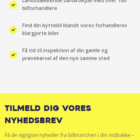
Landsdækkende samarbejde med over 100
Justerbart rat
bilforhandlere
Klimaanlæg
Find din byttebil blandt vores forhandleres
klargjorte biler
Kopholder
Få tid til inspektion af din gamle og
Kørecomputer
prøvekørsel af den nye samme sted
Læderrat
LED forlygter
Lyssensor
Tilmeld dig vores
Metallak
nyhedsbrev
Multifunktionsrat
Få de vigtigste nyheder fra bilbranchen i din indbakke –