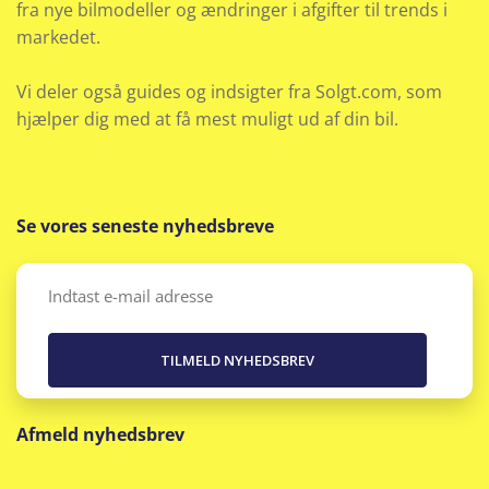
fra nye bilmodeller og ændringer i afgifter til trends i
Multijusterbart rat
markedet.
Musikstreaming via bluetooth
Vi deler også guides og indsigter fra Solgt.com, som
Navigation
hjælper dig med at få mest muligt ud af din bil.
Radio
Rat m. varme
Se vores seneste nyhedsbreve
Sædevarme for
Email
(Påkrævet)
Selealarm
Servo
Afmeld nyhedsbrev
Splitbagsæde