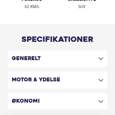
- OTA softwareopdateringer
62 KM/L
SUV
- Mørktonede ruder og 19" alufælge
Specifikationer
Generelt
Motor & Ydelse
Økonomi