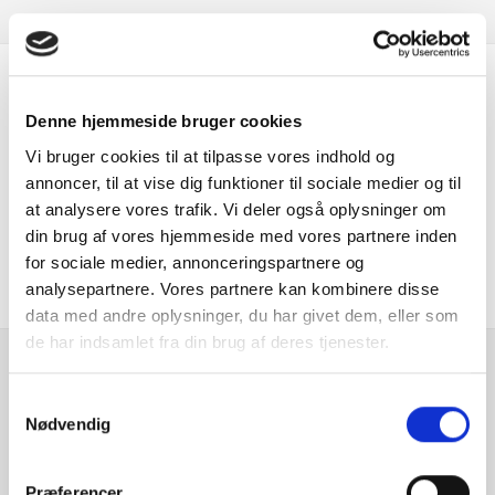
Er du interesseret i
Denne hjemmeside bruger cookies
denne bil?
Vi bruger cookies til at tilpasse vores indhold og
annoncer, til at vise dig funktioner til sociale medier og til
at analysere vores trafik. Vi deler også oplysninger om
KONTAKT FORHANDLER
din brug af vores hjemmeside med vores partnere inden
for sociale medier, annonceringspartnere og
analysepartnere. Vores partnere kan kombinere disse
data med andre oplysninger, du har givet dem, eller som
de har indsamlet fra din brug af deres tjenester.
Se hvad vores
Samtykkevalg
kunder siger
Nødvendig
Præferencer