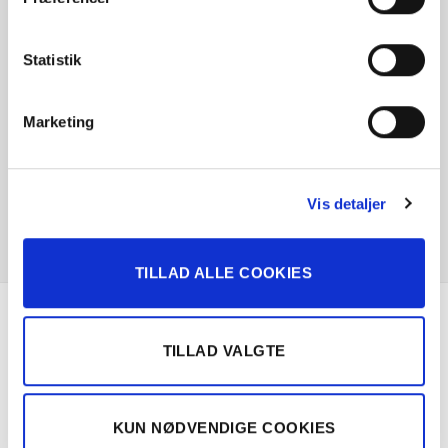
Statistik
Marketing
Vis detaljer
TILLAD ALLE COOKIES
Om Solgt.com
TILLAD VALGTE
Nemt, hurtigt og sikkert bilsalg
KUN NØDVENDIGE COOKIES