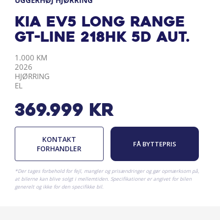
UGGERHØJ HJØRRING
Kia EV5 Long Range
GT-Line 218HK 5d Aut.
KILOMETER
ÅRGANG
BY
DRIVMIDDEL
1.000 KM
2026
HJØRRING
EL
369.999
kr
KONTAKT
FÅ BYTTEPRIS
FORHANDLER
*Der tages forbehold for fejl, mangler og prisændringer og gør opmærksom på,
at bilerne kan blive solgt i mellemtiden. Specifikationer er angivet for bilen
generelt og ikke for den specifikke bil.