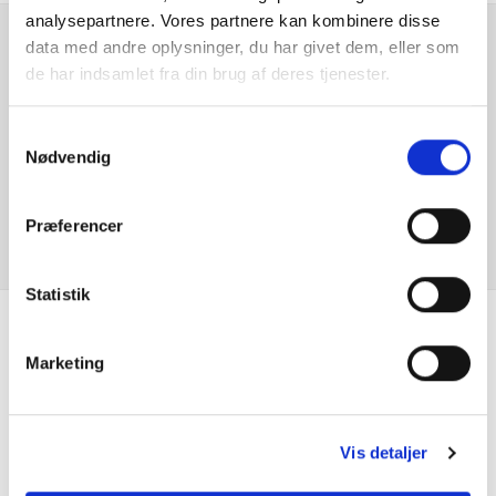
analysepartnere. Vores partnere kan kombinere disse
data med andre oplysninger, du har givet dem, eller som
Højdejusterbart passagersæde
Er du interesseret i
de har indsamlet fra din brug af deres tjenester.
denne bil?
Isofix
Samtykkevalg
Nødvendig
Justerbart rat
KONTAKT FORHANDLER
Klimaanlæg
Præferencer
Kopholder
Statistik
Kørecomputer
Se hvad vores
Marketing
Multifunktionsrat
kunder siger
Multijusterbart rat
Vis detaljer
Radio