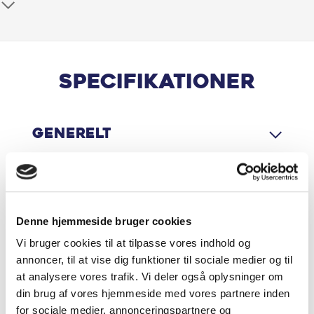
Android Auto
Apple CarPlay
Bakkamera
Specifikationer
Bluetooth
Generelt
Dæktrykssensor
El-spejle
Motor & Ydelse
Elruder for
Denne hjemmeside bruger cookies
Fartpilot
Vi bruger cookies til at tilpasse vores indhold og
Økonomi
annoncer, til at vise dig funktioner til sociale medier og til
at analysere vores trafik. Vi deler også oplysninger om
Fjernbetjent centrallås
din brug af vores hjemmeside med vores partnere inden
for sociale medier, annonceringspartnere og
Højdejusterbart førersæde