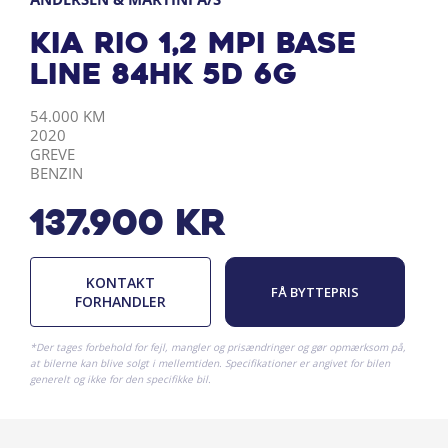
Kia Rio 1,2 MPI Base
Line 84HK 5d 6g
KILOMETER
ÅRGANG
BY
DRIVMIDDEL
54.000 KM
2020
GREVE
BENZIN
137.900
kr
KONTAKT
FÅ BYTTEPRIS
FORHANDLER
*Der tages forbehold for fejl, mangler og prisændringer og gør opmærksom på,
at bilerne kan blive solgt i mellemtiden. Specifikationer er angivet for bilen
generelt og ikke for den specifikke bil.