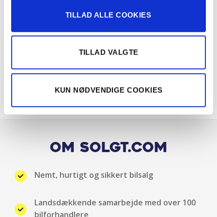
TILLAD ALLE COOKIES
Rat m. varme
Sædevarme for
TILLAD VALGTE
Selealarm
KUN NØDVENDIGE COOKIES
Stofindtræk
Udvendig temperaturmåler
Vejbaneassistent
Om Solgt.com
Nemt, hurtigt og sikkert bilsalg
Landsdækkende samarbejde med over 100
bilforhandlere