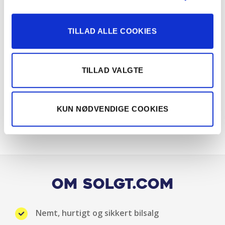
Digital instrumentering
Digitalt Cockpit
TILLAD ALLE COOKIES
El-spejle
TILLAD VALGTE
Elruder for
Elruder for/bag
KUN NØDVENDIGE COOKIES
ESP
Fartpilot
Fartpilot adaptiv
Om Solgt.com
finansiering tilbydes.
Nemt, hurtigt og sikkert bilsalg
Fjernbetjent centrallås