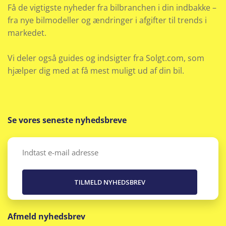
Få de vigtigste nyheder fra bilbranchen i din indbakke –
mærke
fra nye bilmodeller og ændringer i afgifter til trends i
markedet.
alder
kilometer eller stand. DENNE BIL KAN FINANSIERES
Vi deler også guides og indsigter fra Solgt.com, som
BÅDE MED OG UDEN UDBETALING
hjælper dig med at få mest muligt ud af din bil.
Ikke ryger
Infocenter
Se vores seneste nyhedsbreve
Isofix
Email
(Påkrævet)
Justerbart rat
Klimaanlæg
Afmeld nyhedsbrev
Klimaanlæg 2-zoner