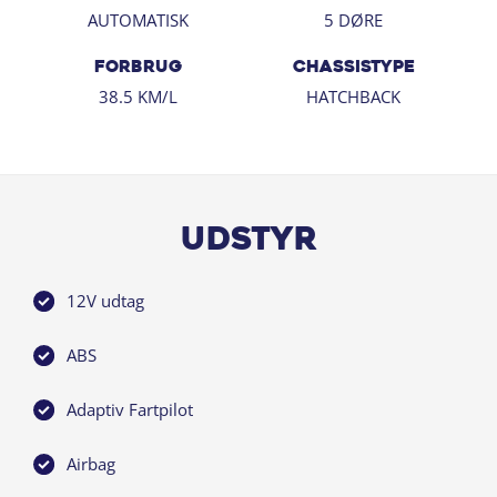
Alle hverdage mellem 09:00 - 17:30
AUTOMATISK
5 DØRE
Lørdag: 11:00 – 15:00
Søndag 11:00 - 15:00
FORBRUG
CHASSISTYPE
38.5 KM/L
HATCHBACK
Kontakt os
Tlf. 70 70 17 77
Mail: hillerod@bn.dk
Adresse: Falkevej 4A 3400 Hillerød
✅ Chat med os på bn.dk
Udstyr
12V udtag
ABS
Adaptiv Fartpilot
Airbag