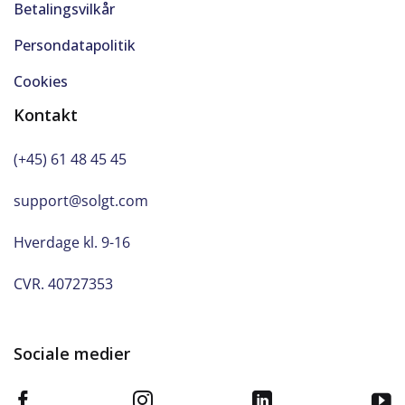
Betalingsvilkår
Rat m. varme
Persondatapolitik
Ratvarme
Cookies
Regnsensor
Kontakt
RING FOR PRØVETUR
(+45) 61 48 45 45
Sædevarme for
support@solgt.com
Sædevarme for/bag
Hverdage kl. 9-16
Selealarm
CVR. 40727353
Servo
Sociale medier
Side-airbag