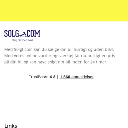
Kopholder
Læderrat
LED baglygter
Med Solgt.com kan du sælge din bil hurtigt og uden bøvl.
LED forlygter
Med vores online vurderingsværktøj får du hurtigt en pris
på din bil og kan have solgt din bil inden for 24 timer.
LED kørelys
Midterarmlæn
Mirror link
Mørktonede ruder bag
Multifunktionsrat
Links