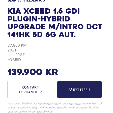
BJARNE NIELSEN A/S
Kia XCeed 1,6 GDI
Plugin-hybrid
Upgrade m/Intro DCT
141HK 5d 6g Aut.
KILOMETER
ÅRGANG
BY
DRIVMIDDEL
87.800 KM
2021
HILLERØD
HYBRID
139.900
kr
KONTAKT
FÅ BYTTEPRIS
FORHANDLER
*Der tages forbehold for fejl, mangler og prisændringer og gør opmærksom på,
at bilerne kan blive solgt i mellemtiden. Specifikationer er angivet for bilen
generelt og ikke for den specifikke bil.