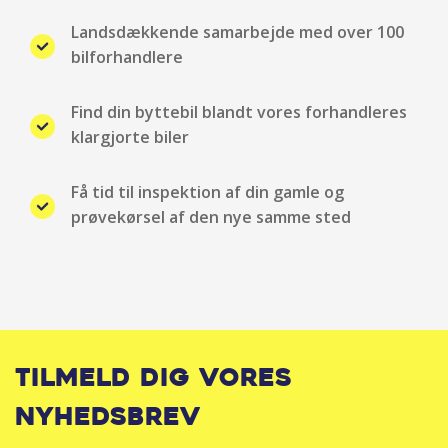
Landsdækkende samarbejde med over 100
Fører-airbag
bilforhandlere
Fuld LED forlygter
Find din byttebil blandt vores forhandleres
klargjorte biler
Gardin-airbag
Få tid til inspektion af din gamle og
Glastag
prøvekørsel af den nye samme sted
Hækspoiler
Håndfri telefon
Højdejusterbart førersæde
Tilmeld dig vores
Højdejusterbart passagersæde
nyhedsbrev
Hos Bjarne Nielsen tager vi alle biler i bytte uanset