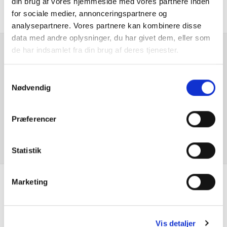
din brug af vores hjemmeside med vores partnere inden
Automatgear
for sociale medier, annonceringspartnere og
analysepartnere. Vores partnere kan kombinere disse
Bakkamera
data med andre oplysninger, du har givet dem, eller som
de har indsamlet fra din brug af deres tjenester.
Blindvinkelassistent
Er du interesseret i
denne bil?
Samtykkevalg
Blindvinkelskamera
Nødvendig
Bluetooth
KONTAKT FORHANDLER
Præferencer
Brugtvognsattest
Statistik
Centrallås
DAB radio
Marketing
Se hvad vores
Dæktrykssensor
kunder siger
Vis detaljer