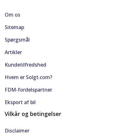
Multijusterbart rat
Om os
Musikstreaming via bluetooth
Sitemap
Navigation
Spørgsmål
Artikler
Nøglefri døre
Kundetilfredshed
Nøglefri start
Hvem er Solgt.com?
Parkeringssensor bag
FDM-fordelspartner
Parkeringssensor for
Eksport af bil
Vilkår og betingelser
Parkeringssensor for/bag
Passager-airbag
Disclaimer