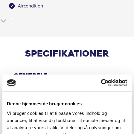
Aircondition
Alarm
Alufælge
Android Auto
Specifikationer
Anhængertræk
Generelt
Antispin
App integration
Motor & Ydelse
Denne hjemmeside bruger cookies
Apple CarPlay
Vi bruger cookies til at tilpasse vores indhold og
annoncer, til at vise dig funktioner til sociale medier og til
Auto Hold
Økonomi
at analysere vores trafik. Vi deler også oplysninger om