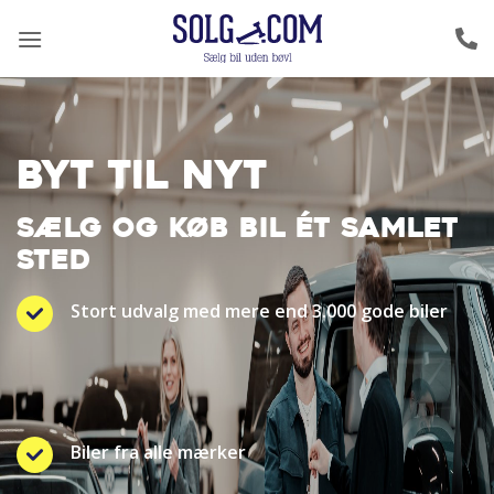
Fortsæt
til
indhold
BYT TIL NYT
SÆLG OG KØB BIL ÉT SAMLET
STED
Stort udvalg med mere end 3.000 gode biler
Biler fra alle mærker