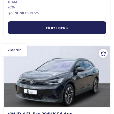
40 KM
2026
BJARNE NIELSEN A/S
FÅ BYTTEPRIS
MIDDELFART
VW ID.4 EL Pro 204HK 5d Aut.