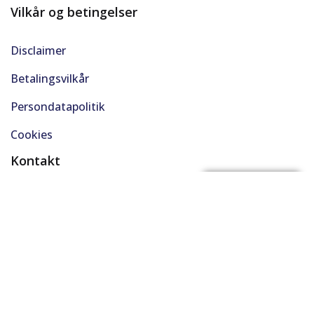
Vilkår og betingelser
Disclaimer
Betalingsvilkår
Persondatapolitik
Cookies
Kontakt
(+45) 61 48 45 45
FÅ BYTTEPRIS
support@solgt.com
Hverdage kl. 9-16
CVR. 40727353