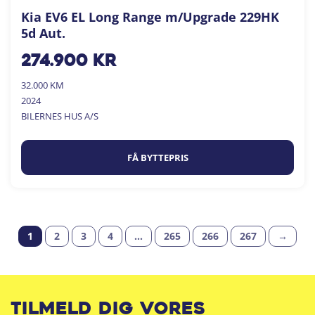
Kia EV6 EL Long Range m/Upgrade 229HK
5d Aut.
274.900
kr
32.000 KM
2024
BILERNES HUS A/S
FÅ BYTTEPRIS
1
2
3
4
…
265
266
267
→
Tilmeld dig vores