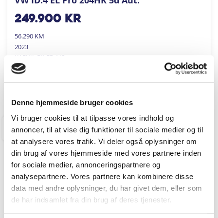
249.900
kr
56.290 KM
2023
KARVIL BILER A/S
FÅ BYTTEPRIS
Denne hjemmeside bruger cookies
Vi bruger cookies til at tilpasse vores indhold og
annoncer, til at vise dig funktioner til sociale medier og til
RINGKØBING
at analysere vores trafik. Vi deler også oplysninger om
din brug af vores hjemmeside med vores partnere inden
for sociale medier, annonceringspartnere og
analysepartnere. Vores partnere kan kombinere disse
data med andre oplysninger, du har givet dem, eller som
de har indsamlet fra din brug af deres tjenester.