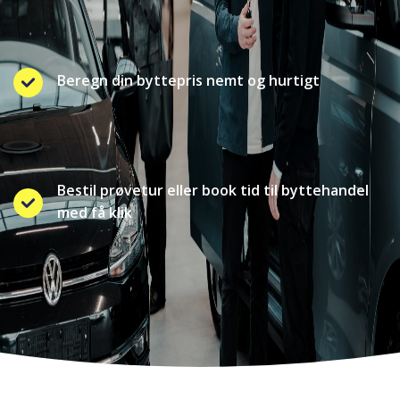
Beregn din byttepris nemt og hurtigt
Bestil prøvetur eller book tid til byttehandel
med få klik