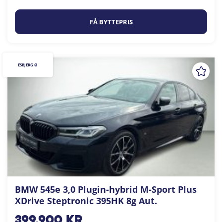
FÅ BYTTEPRIS
ESBJERG Ø
BMW 545e 3,0 Plugin-hybrid M-Sport Plus
XDrive Steptronic 395HK 8g Aut.
399.900
kr