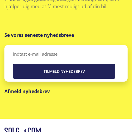
Træthedsregistrering
hjælper dig med at få mest muligt ud af din bil.
USB-C tilslutning
Varme i rat
Se vores seneste nyhedsbreve
Varmepumpe
Email
(Påkrævet)
Vejbane centrering
Ventilation i forsæder
Afmeld nyhedsbrev