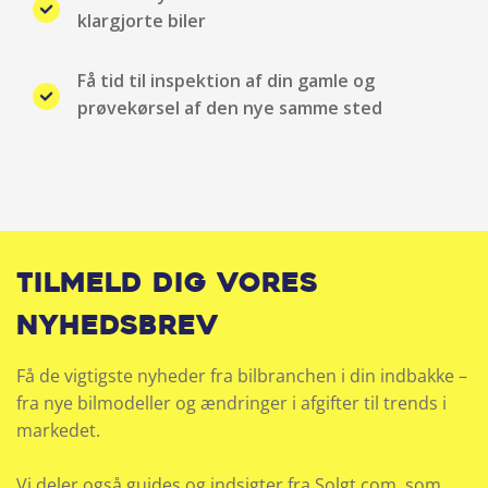
klargjorte biler
Rear Cross Traffic advarsel
Få tid til inspektion af din gamle og
Sædekøling
prøvekørsel af den nye samme sted
Sædevarme for
Servo
Skiltegenkendelse
Tilmeld dig vores
Sony audio system
nyhedsbrev
Stemmebetjening
Få de vigtigste nyheder fra bilbranchen i din indbakke –
fra nye bilmodeller og ændringer i afgifter til trends i
Trådløs Android auto
markedet.
Trådløs Apple CarPlay
Vi deler også guides og indsigter fra Solgt.com, som