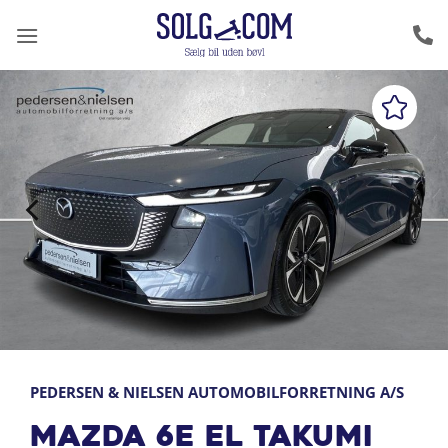
Fortsæt
til
indhold
PEDERSEN & NIELSEN AUTOMOBILFORRETNING A/S
Mazda 6e EL Takumi