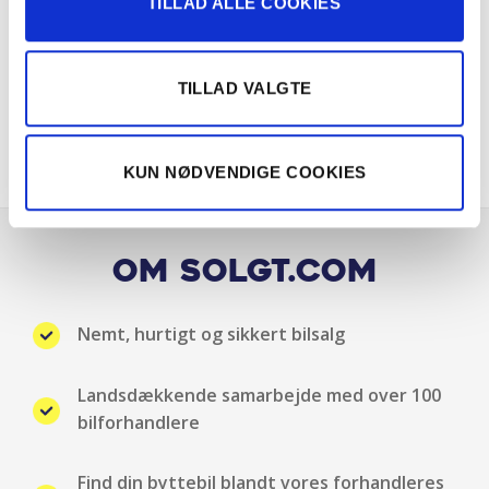
TILLAD ALLE COOKIES
LED forlygter
TILLAD VALGTE
LED kørelys
Navigation
KUN NØDVENDIGE COOKIES
Nøglefri betjening
Nøglefri døre
Om Solgt.com
Nøglefri start
Nemt, hurtigt og sikkert bilsalg
Panorama Glastag
Landsdækkende samarbejde med over 100
Parkeringssensor bag
bilforhandlere
Parkeringssensor for
Find din byttebil blandt vores forhandleres