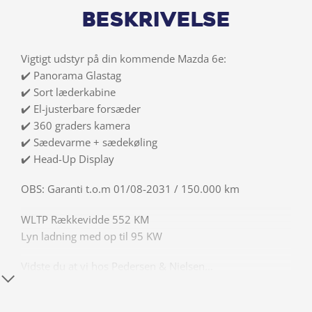
Beskrivelse
Vigtigt udstyr på din kommende Mazda 6e:
✔️ Panorama Glastag
✔️ Sort læderkabine
✔️ El-justerbare forsæder
✔️ 360 graders kamera
✔️ Sædevarme + sædekøling
✔️ Head-Up Display
OBS: Garanti t.o.m 01/08-2031 / 150.000 km
WLTP Rækkevidde 552 KM
Lyn ladning med op til 95 KW
Vidste du at vi hos Pedersen & Nielsen…
✔️ Attraktiv rente på finansiering
✔️ Tager din nuværende bil i bytte – få et uforpligtende