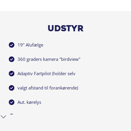
Udstyr
19" Alufælge
360 graders kamera "birdview"
Adaptiv Fartpilot (holder selv
valgt afstand til forankørende)
Aut. kørelys
Aut. nedblændelige sidespejle
Aut. nødbremse m. fodgængerregistrering