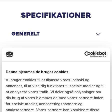
Automatisk Klimaanlæg
Specifikationer
Automatisk nødopkald
Generelt
Automatisk op-/nedblænding
Bakkamera med 360 graders birdview
Motor & Ydelse
Blindvinkelassistent
Denne hjemmeside bruger cookies
Bluetooth
Økonomi
Vi bruger cookies til at tilpasse vores indhold og
Cross Traffic Alert
annoncer, til at vise dig funktioner til sociale medier og til
at analysere vores trafik. Vi deler også oplysninger om
DAB radio
din brug af vores hjemmeside med vores partnere inden
for sociale medier, annonceringspartnere og
Digital instrumentering
analysepartnere. Vores partnere kan kombinere disse