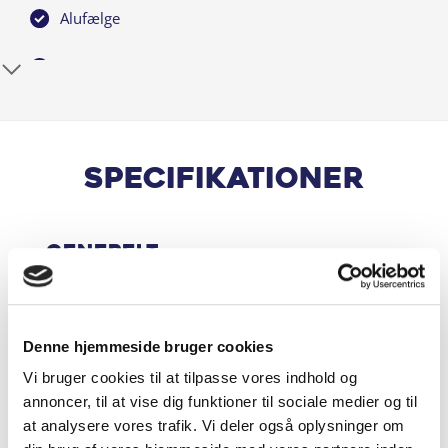
Alufælge
Antispin
Armlæn
Automatgear
Specifikationer
Bakkamera
Generelt
Bluetooth
Centrallås
Motor & Ydelse
Denne hjemmeside bruger cookies
Dæktrykssensor
Vi bruger cookies til at tilpasse vores indhold og
annoncer, til at vise dig funktioner til sociale medier og til
El-foldbare spejle m. varme
Økonomi
at analysere vores trafik. Vi deler også oplysninger om