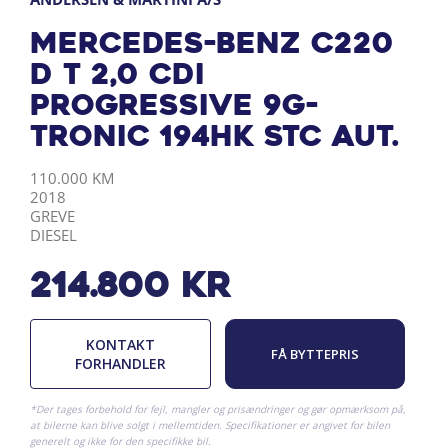
Mercedes-Benz C220
d T 2,0 CDI
Progressive 9G-
Tronic 194HK Stc Aut.
KILOMETER
ÅRGANG
BY
DRIVMIDDEL
110.000 KM
2018
GREVE
DIESEL
214.800
kr
KONTAKT
FÅ BYTTEPRIS
FORHANDLER
*Der tages forbehold for fejl, mangler og prisændringer og gør opmærksom på,
at bilerne kan blive solgt i mellemtiden. Specifikationer er angivet for bilen
generelt og ikke for den specifikke bil.