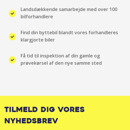
Landsdækkende samarbejde med over 100
Musikstreaming via bluetooth
bilforhandlere
Navigation
Find din byttebil blandt vores forhandleres
klargjorte biler
Parkeringssensor bag
Få tid til inspektion af din gamle og
Parkeringssensor for
prøvekørsel af den nye samme sted
Parkeringssensor for/bag
Radio
Sædevarme for
Tilmeld dig vores
Servo
nyhedsbrev
Splitbagsæde