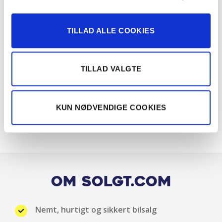
Justerbart rat
Klimaanlæg
TILLAD ALLE COOKIES
Klimaanlæg 2-zoner
TILLAD VALGTE
Kopholder
Kørecomputer
KUN NØDVENDIGE COOKIES
LED baglygter
LED forlygter
LED kørelys
Om Solgt.com
Lyssensor
Nemt, hurtigt og sikkert bilsalg
Multifunktionsrat