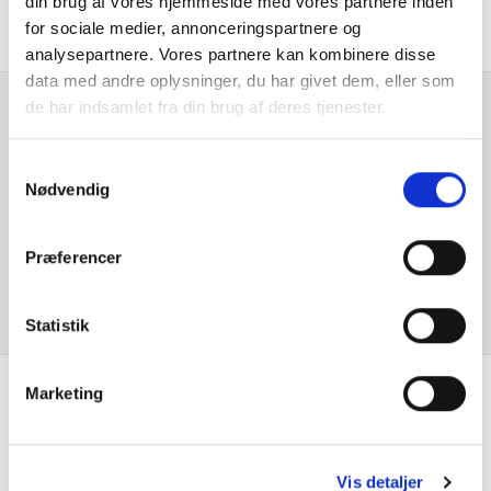
din brug af vores hjemmeside med vores partnere inden
El-håndbremse
for sociale medier, annonceringspartnere og
analysepartnere. Vores partnere kan kombinere disse
El-spejle
data med andre oplysninger, du har givet dem, eller som
de har indsamlet fra din brug af deres tjenester.
Elruder for/bag
Er du interesseret i
denne bil?
Samtykkevalg
Fartpilot
Nødvendig
Fjernbetjent centrallås
KONTAKT FORHANDLER
Præferencer
Fuld LED forlygter
Statistik
Håndfri telefon
Infocenter
Marketing
Se hvad vores
Isofix
kunder siger
Vis detaljer