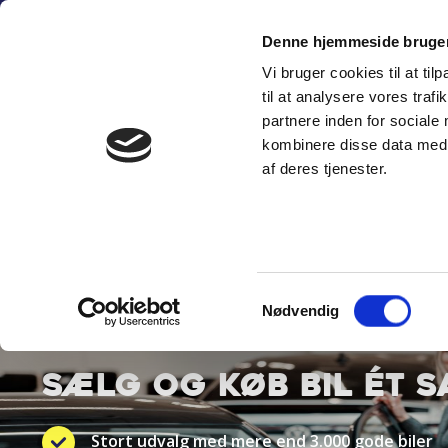
Fortsæt
(+45) 6
til
Denne hjemmeside bruger
indhold
Vi bruger cookies til at til
SÆLG PERSON
til at analysere vores tra
partnere inden for sociale
kombinere disse data med a
af deres tjenester.
Samtykkevalg
BYT TIL NYT
Nødvendig
SÆLG OG KØB BIL ÉT 
Stort udvalg med mere end 3.000 gode biler