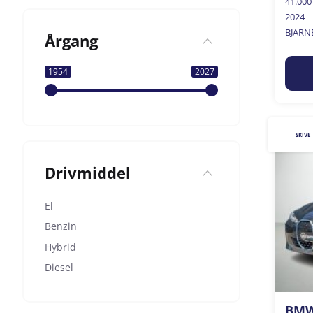
41.00
2024
BJARN
Årgang
1954
2027
SKIVE
Drivmiddel
El
Benzin
Hybrid
Diesel
BMW 