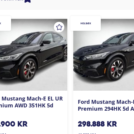
K
HOLBÆK
 Mustang Mach-E EL UR
Ford Mustang Mach-
mium AWD 351HK 5d
Premium 294HK 5d A
.900
kr
298.888
kr