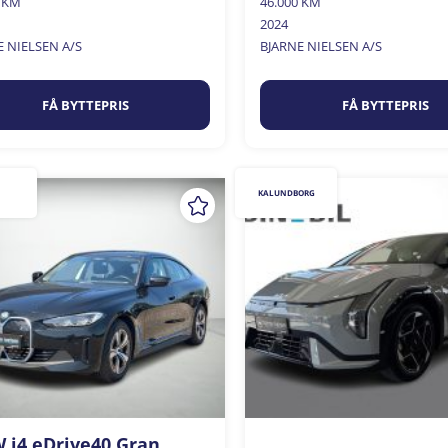
0 KM
46.000 KM
2024
E NIELSEN A/S
BJARNE NIELSEN A/S
FÅ BYTTEPRIS
FÅ BYTTEPRIS
KALUNDBORG
i4 eDrive40 Gran