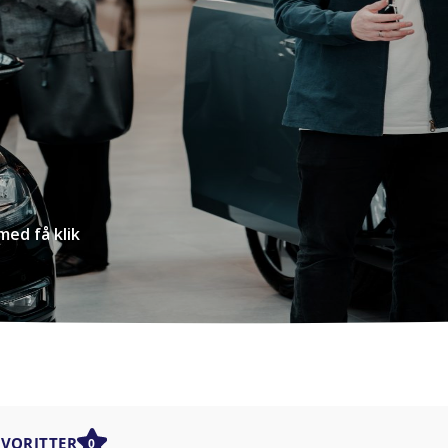
med få klik
AVORITTER
0