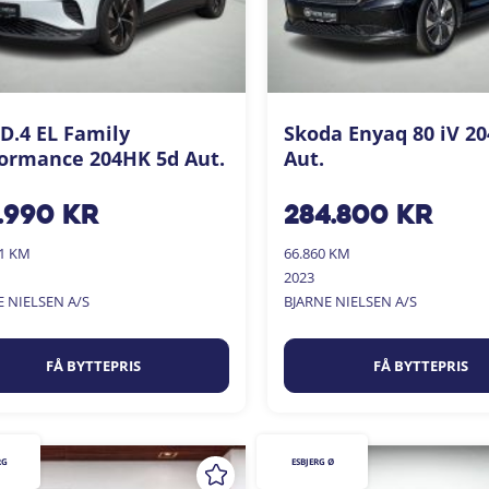
D.4 EL Family
Skoda Enyaq 80 iV 2
ormance 204HK 5d Aut.
Aut.
.990
kr
284.800
kr
01 KM
66.860 KM
2023
E NIELSEN A/S
BJARNE NIELSEN A/S
FÅ BYTTEPRIS
FÅ BYTTEPRIS
RG
ESBJERG Ø