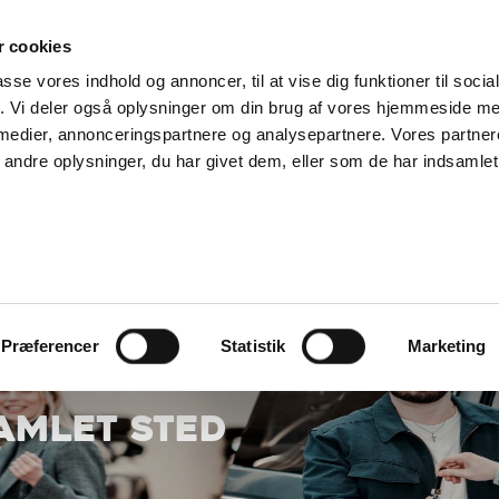
SUPPORT@SOLGT.COM
1 48 45 45
HVERDAGE 9
 cookies
passe vores indhold og annoncer, til at vise dig funktioner til soci
KØB BIL
BIL
SÆLG VAREBIL
KONTAKT OS
ARTIKLER
FIND
fik. Vi deler også oplysninger om din brug af vores hjemmeside m
 medier, annonceringspartnere og analysepartnere. Vores partne
ndre oplysninger, du har givet dem, eller som de har indsamlet 
Præferencer
Statistik
Marketing
SAMLET STED