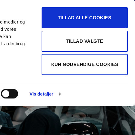
-16
TILLAD ALLE COOKIES
ale medier og
Vurdér min bil
 FORHANDLER
ed vores
re kan
TILLAD VALGTE
fra din brug
KUN NØDVENDIGE COOKIES
Vis detaljer