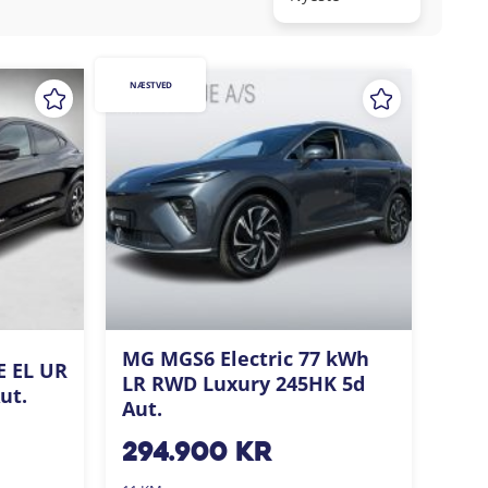
NÆSTVED
MG MGS6 Electric 77 kWh
E EL UR
LR RWD Luxury 245HK 5d
ut.
Aut.
294.900
kr