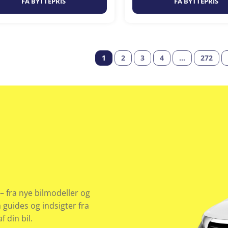
FÅ BYTTEPRIS
FÅ BYTTEPRIS
1
2
3
4
…
272
– fra nye bilmodeller og
å guides og indsigter fra
 din bil.