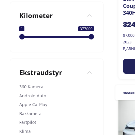
Coup
340H
Kilometer
32
1
377000
87.00
2023
BJARN
Ekstraudstyr
360 Kamera
RINGKØB
Android Auto
Apple CarPlay
Bakkamera
Fartpilot
Klima