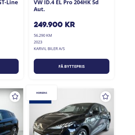
GT-Line
VW ID.4 EL Pro 204HK 5d
Aut.
249.900
kr
56.290 KM
2023
KARVIL BILER A/S
FÅ BYTTEPRIS
HORSENS