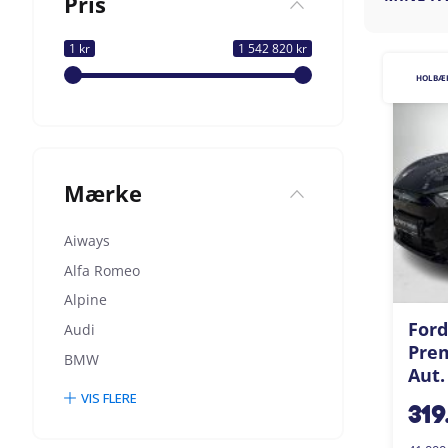
Pris
1 kr
1 542 820 kr
HOLBÆ
Mærke
Aiways
Alfa Romeo
Alpine
Ford
Audi
Pre
BMW
Aut.
VIS FLERE
319