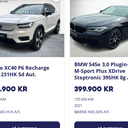
BMW 545e 3,0 Plugin
o XC40 P6 Recharge
M-Sport Plus XDrive
 231HK 5d Aut.
Steptronic 395HK 8g 
4.900
kr
399.900
kr
0 KM
155.000 KM
2021
NES HUS A/S
BJARNE NIELSEN A/S