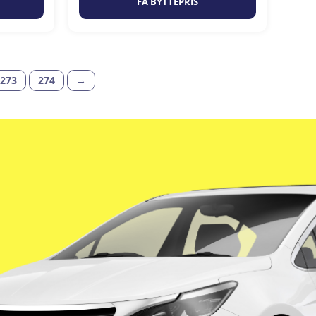
FÅ BYTTEPRIS
273
274
→