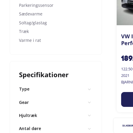
Parkeringssensor
Sædevarme
Soltag/glastag
Træk
VW I
Varme i rat
Perf
189
122.5
Specifikationer
2021
BJARN
Type
Gear
Hjultræk
SILKEBO
Antal døre