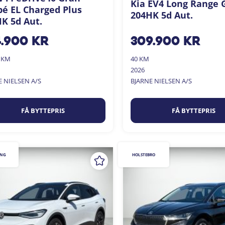
Kia EV4 Long Range 
é EL Charged Plus
204HK 5d Aut.
K 5d Aut.
4.900
kr
309.900
kr
0 KM
40 KM
2026
E NIELSEN A/S
BJARNE NIELSEN A/S
FÅ BYTTEPRIS
FÅ BYTTEPRIS
ING
HOLSTEBRO