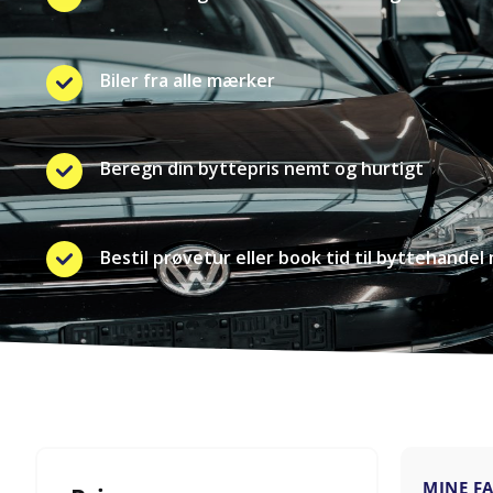
Biler fra alle mærker
Beregn din byttepris nemt og hurtigt
Bestil prøvetur eller book tid til byttehandel 
MINE F