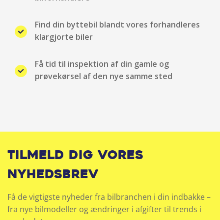
Regnsensor
Find din byttebil blandt vores forhandleres
klargjorte biler
Sædevarme for
Få tid til inspektion af din gamle og
Selealarm
prøvekørsel af den nye samme sted
Touch-skærm
Træthedsregistrering
Udvendig temperaturmåler
Tilmeld dig vores
USB-C tilslutning
nyhedsbrev
Vejbaneassistent
Få de vigtigste nyheder fra bilbranchen i din indbakke –
fra nye bilmodeller og ændringer i afgifter til trends i