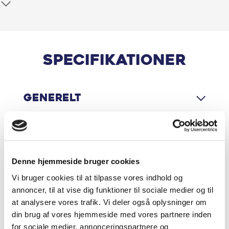
Ambientebelysning
* Installation betinget af Clever One abonnement og
omfatter kun standard installation.
App integration
** Garanti udbydes via Fragus Group. Ønskes mere end
1 års garanti - kontakt os for pris.
Armlæn
Specifikationer
Bilen er importeret fra andet EU-land, hvorfor
Automatisk nødbremsesystem
udstyrsvariant kan variere fra tilsvarende Dansk model.
Bemærk: Der tages forbehold for eventuelle tastefejl og
Generelt
Bakkamera
udstyrsmæssige afvigelser.
Blindvinkelassistent
Motor & Ydelse
Bluetooth
Denne hjemmeside bruger cookies
Vi bruger cookies til at tilpasse vores indhold og
Centrallås
Økonomi
annoncer, til at vise dig funktioner til sociale medier og til
at analysere vores trafik. Vi deler også oplysninger om
Dæktrykssensor
din brug af vores hjemmeside med vores partnere inden
for sociale medier, annonceringspartnere og
Dellæder kabine