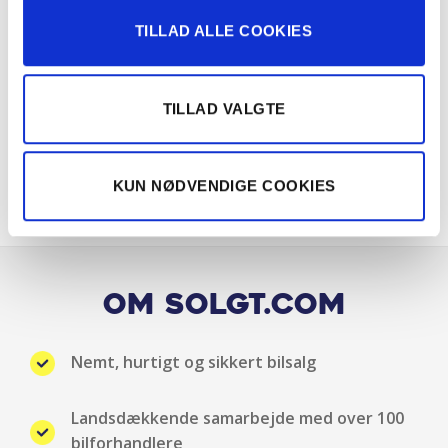
TILLAD ALLE COOKIES
Læderrat
Mørk loftbeklædning
TILLAD VALGTE
Multifunktionsrat
KUN NØDVENDIGE COOKIES
Multijusterbart rat
Musikstreaming via bluetooth
Navigation
Om Solgt.com
Nøglefri start
Nemt, hurtigt og sikkert bilsalg
Parkeringssensor For og Bag
Landsdækkende samarbejde med over 100
Radio
bilforhandlere