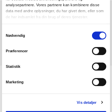
analysepartnere. Vores partnere kan kombinere disse
data med andre oplysninger, du har givet dem, eller som
Digital instrumentering
Er du interesseret i
de har indsamlet fra din brug af deres tjenester.
denne bil?
EL-BAGKLAP
Samtykkevalg
Nødvendig
El-foldbare spejle m. varme
KONTAKT FORHANDLER
El-håndbremse
Præferencer
El-spejle
Statistik
ESP
Se hvad vores
Marketing
Fartpilot
kunder siger
Isofix
Vis detaljer
Kopholder