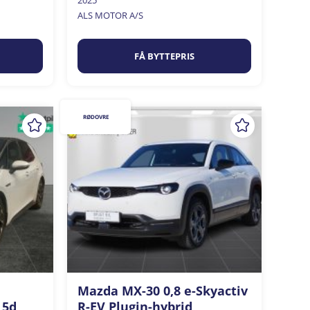
2025
ALS MOTOR A/S
FÅ BYTTEPRIS
RØDOVRE
Mazda MX-30 0,8 e-Skyactiv
 5d
R-EV Plugin-hybrid