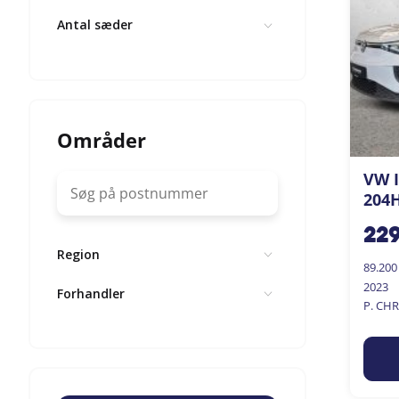
Antal sæder
Områder
VW I
204H
22
Region
89.20
2023
Forhandler
P. CH