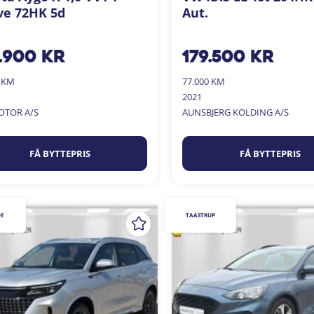
ve 72HK 5d
Aut.
.900
kr
179.500
kr
0 KM
77.000 KM
2021
OTOR A/S
AUNSBJERG KOLDING A/S
FÅ BYTTEPRIS
FÅ BYTTEPRIS
DE
TAASTRUP