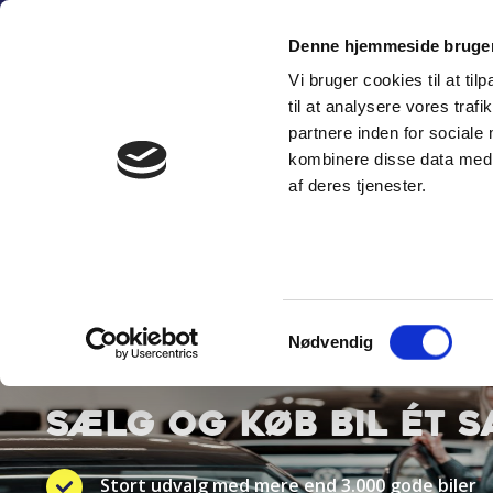
Fortsæt
(+45) 6
til
Denne hjemmeside bruger
indhold
Vi bruger cookies til at til
SÆLG PERSON
til at analysere vores tra
partnere inden for sociale
kombinere disse data med a
af deres tjenester.
Samtykkevalg
BYT TIL NYT
Nødvendig
SÆLG OG KØB BIL ÉT 
Stort udvalg med mere end 3.000 gode biler