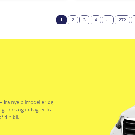
1
2
3
4
…
272
– fra nye bilmodeller og
å guides og indsigter fra
 din bil.