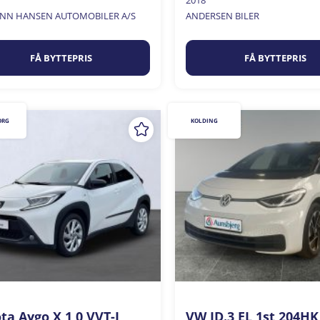
2018
NN HANSEN AUTOMOBILER A/S
ANDERSEN BILER
FÅ BYTTEPRIS
FÅ BYTTEPRIS
ORG
KOLDING
ta Aygo X 1,0 VVT-I
VW ID.3 EL 1st 204HK