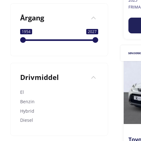
2025
FRIMA
Årgang
1954
2027
SØNDERB
Drivmiddel
El
Benzin
Hybrid
Diesel
Toyo