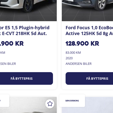
r E5 1,5 Plugin-hybrid
Ford Focus 1,0 EcoBo
 E-CVT 218HK 5d Aut.
Active 125HK 5d 8g A
.900
kr
128.900
kr
0 KM
83.000 KM
2020
SEN BILER
ANDERSEN BILER
FÅ BYTTEPRIS
FÅ BYTTEPRIS
V
SØNDERBORG