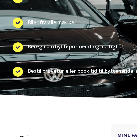
Biler fra alle mærker
Beregn din byttepris nemt og hurtigt
Bestil prøvetur eller book tid til byttehandel 
MINE F