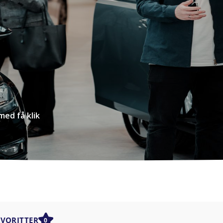
med få klik
AVORITTER
0