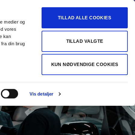
-16
TILLAD ALLE COOKIES
ale medier og
Vurdér min bil
 FORHANDLER
ed vores
re kan
TILLAD VALGTE
fra din brug
KUN NØDVENDIGE COOKIES
Vis detaljer