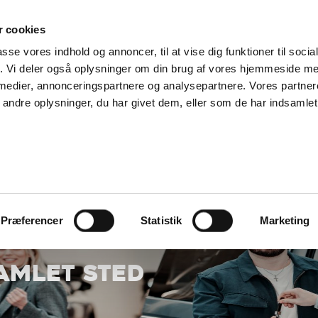
SUPPORT@SOLGT.COM
1 48 45 45
HVERDAGE 9
 cookies
passe vores indhold og annoncer, til at vise dig funktioner til soci
KØB BIL
BIL
SÆLG VAREBIL
KONTAKT OS
ARTIKLER
FIND
fik. Vi deler også oplysninger om din brug af vores hjemmeside m
 medier, annonceringspartnere og analysepartnere. Vores partne
ndre oplysninger, du har givet dem, eller som de har indsamlet 
Præferencer
Statistik
Marketing
SAMLET STED