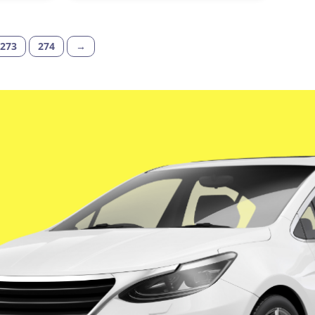
273
274
→