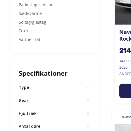
Parkeringssensor
Sædevarme
Soltag/glastag
Træk
Navo
Rock
Varme i rat
214
14.00
2025
Specifikationer
ANDER
Type
Gear
Hjultræk
RISSKO
Antal døre