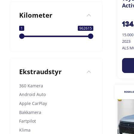
Acti
Kilometer
134
1
962615
15.00
2023
ALS M
Ekstraudstyr
360 Kamera
ROSKIL
Android Auto
Apple CarPlay
Bakkamera
Fartpilot
Klima