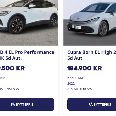
D.4 EL Pro Performance
Cupra Born EL High 
K 5d Aut.
5d Aut.
9.500
kr
184.900
kr
0 KM
57.500 KM
2022
RISTENSEN A/S
ALS MOTOR A/S
FÅ BYTTEPRIS
FÅ BYTTEPRIS