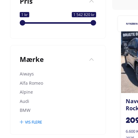
Pris
1 kr
1 542 820 kr
NYKØBIN
Mærke
Aiways
Alfa Romeo
Alpine
Navo
Audi
Rock
BMW
20
VIS FLERE
6.600