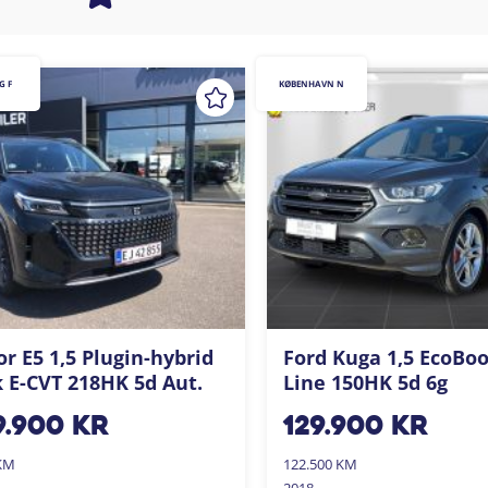
G F
KØBENHAVN N
r E5 1,5 Plugin-hybrid
Ford Kuga 1,5 EcoBoo
 E-CVT 218HK 5d Aut.
Line 150HK 5d 6g
9.900
kr
129.900
kr
 KM
122.500 KM