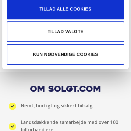
TILLAD ALLE COOKIES
Justerbart rat
Klimaanlæg
TILLAD VALGTE
Kopholder
KUN NØDVENDIGE COOKIES
Kørecomputer
LED baglygter
LED forlygter
Om Solgt.com
LED kørelys
Nemt, hurtigt og sikkert bilsalg
Lyssensor
Landsdækkende samarbejde med over 100
Multifunktionsrat
bilforhandlere