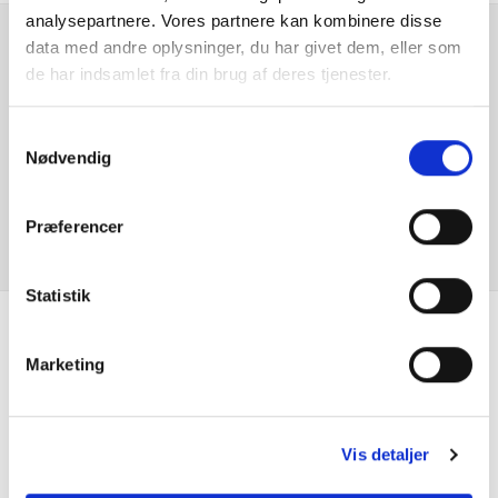
analysepartnere. Vores partnere kan kombinere disse
data med andre oplysninger, du har givet dem, eller som
El-spejle med varme
Er du interesseret i
de har indsamlet fra din brug af deres tjenester.
denne bil?
Elruder for/bag
Samtykkevalg
Nødvendig
Fartpilot
KONTAKT FORHANDLER
Fjernbetjent centrallås
Præferencer
Fuld LED forlygter
Statistik
Glastag
Se hvad vores
Marketing
Håndfri telefon
kunder siger
Infocenter
Vis detaljer
Isofix