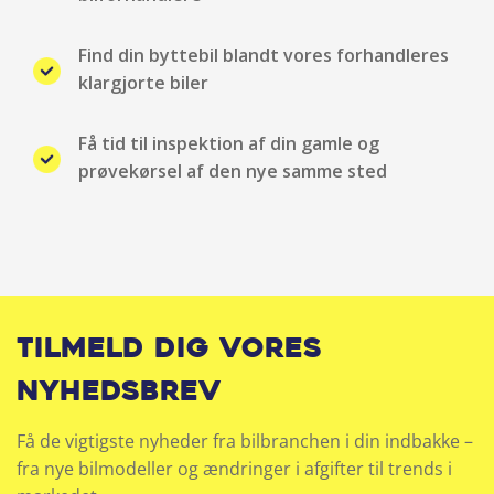
Musikstreaming via bluetooth
Find din byttebil blandt vores forhandleres
klargjorte biler
Navigation
Få tid til inspektion af din gamle og
Nøglefri døre
prøvekørsel af den nye samme sted
Nøglefri start
Parkeringssensor bag
Parkeringssensor for
Tilmeld dig vores
Parkeringssensor for/bag
nyhedsbrev
Radio
Få de vigtigste nyheder fra bilbranchen i din indbakke –
fra nye bilmodeller og ændringer i afgifter til trends i
Servo