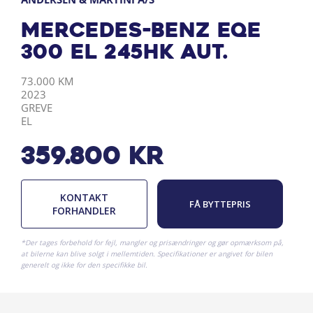
Mercedes-Benz EQE
300 EL 245HK Aut.
KILOMETER
ÅRGANG
BY
DRIVMIDDEL
73.000 KM
2023
GREVE
EL
359.800
kr
KONTAKT
FÅ BYTTEPRIS
FORHANDLER
*Der tages forbehold for fejl, mangler og prisændringer og gør opmærksom på,
at bilerne kan blive solgt i mellemtiden. Specifikationer er angivet for bilen
generelt og ikke for den specifikke bil.