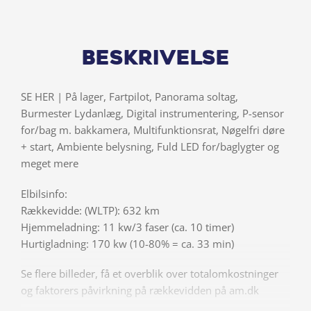
Beskrivelse
SE HER | På lager, Fartpilot, Panorama soltag,
Burmester Lydanlæg, Digital instrumentering, P-sensor
for/bag m. bakkamera, Multifunktionsrat, Nøgelfri døre
+ start, Ambiente belysning, Fuld LED for/baglygter og
meget mere
Elbilsinfo:
Rækkevidde: (WLTP): 632 km
Hjemmeladning: 11 kw/3 faser (ca. 10 timer)
Hurtigladning: 170 kw (10-80% = ca. 33 min)
Se flere billeder, få et overblik over totalomkostninger
og faktorers påvirkning på rækkevidden på am.dk