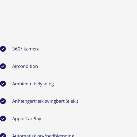
360° kamera
Aircondition
Ambiente belysning
Anhængertræk svingbart (elek.)
Apple CarPlay
Automatisk op-/nedblænding