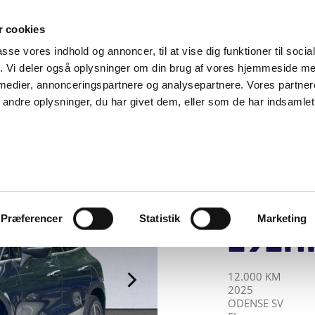
SUPPORT@SOLGT.COM
1 48 45 45
HVERDAGE 9
 cookies
passe vores indhold og annoncer, til at vise dig funktioner til soci
BIL
SÆLG VAREBIL
KØB BIL
KONTAKT OS
ARTIKLER
FIND
fik. Vi deler også oplysninger om din brug af vores hjemmeside m
 medier, annonceringspartnere og analysepartnere. Vores partne
ndre oplysninger, du har givet dem, eller som de har indsamlet 
KARVIL BILER A/
Merc
EQE 
Prem
Præferencer
Statistik
Marketing
292H
KILOMETER
ÅRGANG
BY
DRIVMIDDEL
12.000 KM
2025
ODENSE SV