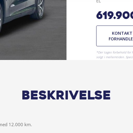
EL
619.90
KONTAKT
FORHANDL
*Der tages forbehold for 
solgt i mellemtiden. Specif
Beskrivelse
med 12.000 km.