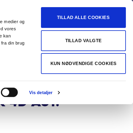
-16
TILLAD ALLE COOKIES
ale medier og
Vurdér min bil
 FORHANDLER
ed vores
re kan
TILLAD VALGTE
fra din brug
S
edes-Benz
KUN NØDVENDIGE COOKIES
350 EL AMG
ium 4Matic
Vis detaljer
K 4d Aut.