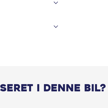
Kopholder
LED forlygter
Metallak
Multifunktionsrat
Musikstreaming via bluetooth
Nøglefri start
Parkeringssensor for/bag
seret i denne bil?
Skiltegenkendelse