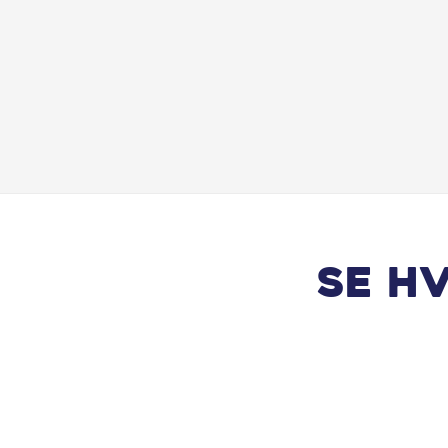
Splitbagsæde
Trådløs mobilopladning
Vejbaneassistent
Se h