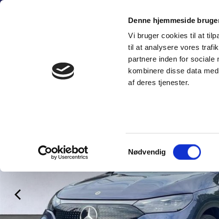
Fortsæt
(+45) 6
til
Denne hjemmeside bruger
indhold
Vi bruger cookies til at til
SÆLG PERSON
til at analysere vores tra
partnere inden for sociale
kombinere disse data med a
af deres tjenester.
Samtykkevalg
Nødvendig