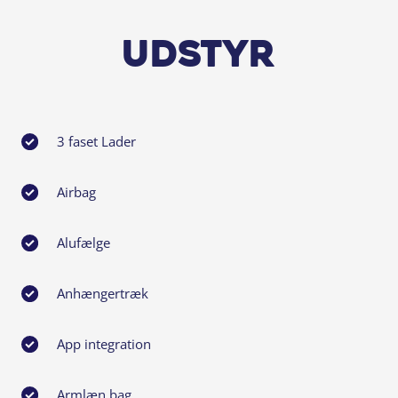
Udstyr
3 faset Lader
 for at aftale en fremvisning. Bilen kan
Airbag
 til dig – helt uden bøvl.
Alufælge
 løsning, der passer præcis til dine
Anhængertræk
ulighederne og alt det, der betyder
App integration
Armlæn bag