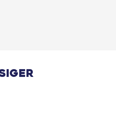
Touchskærm m. Apple Carplay og Android Auto
USB-C tilslutning
siger