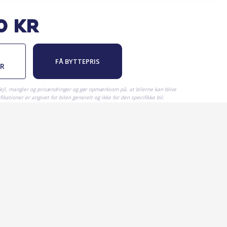
0
kr
FÅ BYTTEPRIS
ER
fejl, mangler og prisændringer og gør opmærksom på, at bilerne kan blive
ikationer er angivet for bilen generelt og ikke for den specifikke bil.