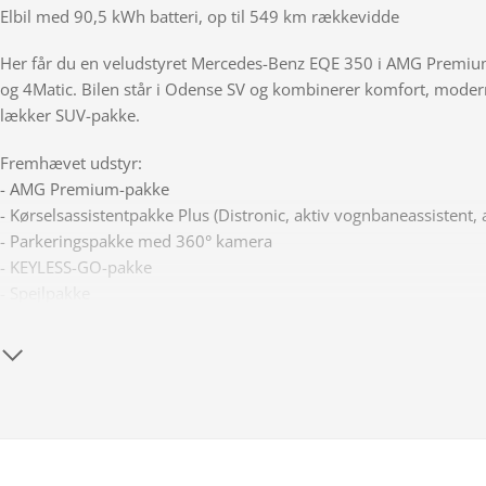
Elbil med 90,5 kWh batteri, op til 549 km rækkevidde
Her får du en veludstyret Mercedes-Benz EQE 350 i AMG Premi
og 4Matic. Bilen står i Odense SV og kombinerer komfort, modern
lækker SUV-pakke.
Fremhævet udstyr:
- AMG Premium-pakke
- Kørselsassistentpakke Plus (Distronic, aktiv vognbaneassistent
- Parkeringspakke med 360° kamera
- KEYLESS-GO-pakke
- Spejlpakke
- Night-pakke
- GUARD 360° Plus tyverisikring
- Display-pakke
- Komfort Connectivity-pakke
- Panoramaglastag
- DIGITAL LIGHT
- Burmester 3D surround sound