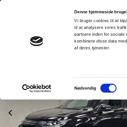
Fortsæt
(+45) 6
til
Denne hjemmeside bruger
indhold
Vi bruger cookies til at til
SÆLG PERSON
til at analysere vores tra
partnere inden for sociale
kombinere disse data med a
af deres tjenester.
Samtykkevalg
Nødvendig