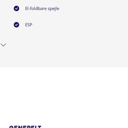
El-foldbare spejle
ESP
Fuld LED forlygter
Isofix
Klimaanlæg 2-zoner
LED baglygter
Lyssensor
Musikstreaming via bluetooth