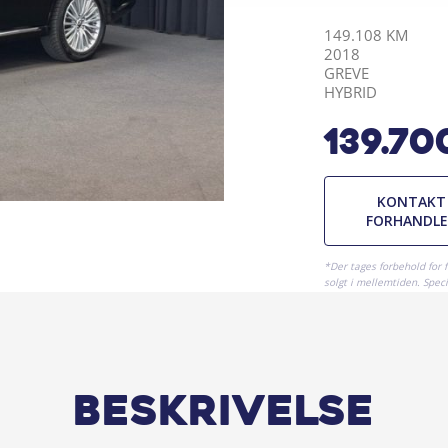
KILOMETER
ÅRGANG
BY
DRIVMIDDEL
149.108 KM
2018
GREVE
HYBRID
139.70
KONTAKT
FORHANDL
*Der tages forbehold for 
solgt i mellemtiden. Specif
Beskrivelse