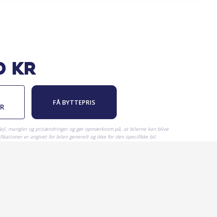
0
kr
FÅ BYTTEPRIS
ER
fejl, mangler og prisændringer og gør opmærksom på, at bilerne kan blive
ikationer er angivet for bilen generelt og ikke for den specifikke bil.