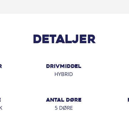
Detaljer
R
DRIVMIDDEL
M
HYBRID
E
ANTAL DØRE
K
5 DØRE