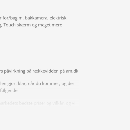
sor for/bag m. bakkamera, elektrisk
æg, Touch skærm og meget mere
orers påvirkning på rækkevidden på am.dk
ilen gjort klar, når du kommer, og der
rfølgende.
arkedets bedste priser og vilkår, og vi
 behov for at få afsat den.