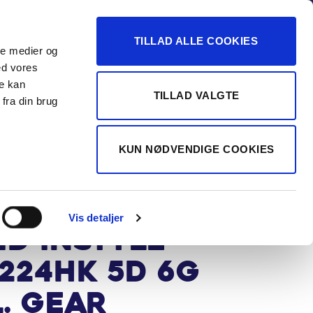
-16
TILLAD ALLE COOKIES
ale medier og
Vurdér min bil
 FORHANDLER
ed vores
re kan
TILLAD VALGTE
fra din brug
TINI A/S
ubishi
KUN NØDVENDIGE COOKIES
ander 2,4
 Plugin-
Vis detaljer
id Instyle
224HK 5d 6g
l. Gear