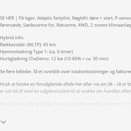
SE HER | På lager, Adaptiv fartpilot, Nøglefri døre + start, P-sen
førersæde, Sædevarme for, Ratvarme, 4WD, 2 zoners klimaanl
Hybrid info:
Rækkevidde: (WLTP): 45 km
Hjemmeladning Type 1: (ca. 6 timer)
Hurtigladning ChaDemo: 12 kw (10-80% = ca. 30 min)
Se flere billeder, få et overblik over totalomkostninger og fakt
Husk at booke en forudgående aftale her eller via am.dk - så er b
er sat tid af med en salgskonsulent til at snakke om handlen efte
Har du behov for et billån, så kan vi hjælpe med finansiering til m
tager naturligvis også gerne din nuværende bil i bytte, hvis du har
Salgsafdelingen åbningstider:
Man-Fre kl. 10.00 - 17.00