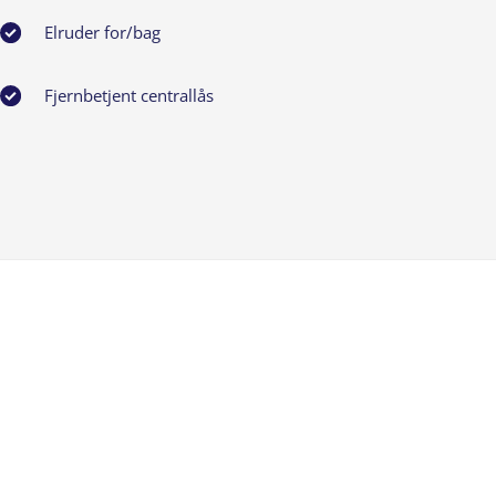
Elruder for/bag
Fjernbetjent centrallås
Infocenter
Klimaanlæg
Kørecomputer
LED kørelys
Multifunktionsrat
Nøglefri start