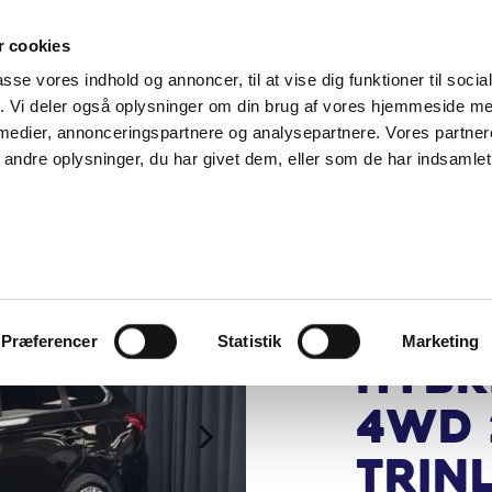
SUPPORT@SOLGT.COM
1 48 45 45
HVERDAGE 9
 cookies
passe vores indhold og annoncer, til at vise dig funktioner til soci
BIL
SÆLG VAREBIL
KØB BIL
KONTAKT OS
ARTIKLER
FIND
fik. Vi deler også oplysninger om din brug af vores hjemmeside m
 medier, annonceringspartnere og analysepartnere. Vores partne
ndre oplysninger, du har givet dem, eller som de har indsamlet 
ANDERSEN & MAR
Mits
Outl
PHEV
Præferencer
Statistik
Marketing
hybr
4WD 
Trin