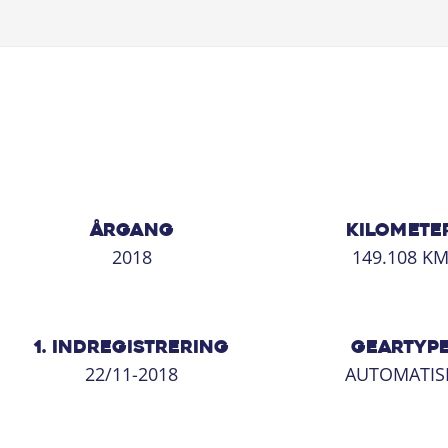
Lørdag kl. 11.00 - 15.00
Søndag kl. 10.00 - 15.00
ÅRGANG
KILOMETE
2018
149.108 K
1. INDREGISTRERING
GEARTYP
22/11-2018
AUTOMATIS