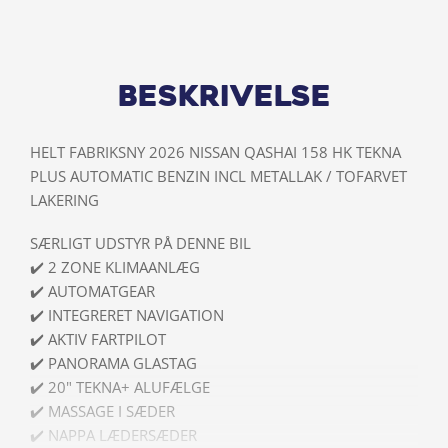
Beskrivelse
HELT FABRIKSNY 2026 NISSAN QASHAI 158 HK TEKNA
PLUS AUTOMATIC BENZIN INCL METALLAK / TOFARVET
LAKERING
SÆRLIGT UDSTYR PÅ DENNE BIL
✔️ 2 ZONE KLIMAANLÆG
✔️ AUTOMATGEAR
✔️ INTEGRERET NAVIGATION
✔️ AKTIV FARTPILOT
✔️ PANORAMA GLASTAG
✔️ 20" TEKNA+ ALUFÆLGE
✔️ MASSAGE I SÆDER
✔️ NAPPA LÆDERSÆDER