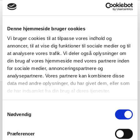
rundt på matriklen og kaffe på kanden – Vi glæder os til
at se dig
(Der tages forbehold for trykfejl)
Er du interesseret i
denne bil?
Denne hjemmeside bruger cookies
Vi bruger cookies til at tilpasse vores indhold og
annoncer, til at vise dig funktioner til sociale medier og til
KONTAKT FORHANDLER
at analysere vores trafik. Vi deler også oplysninger om
din brug af vores hjemmeside med vores partnere inden
for sociale medier, annonceringspartnere og
analysepartnere. Vores partnere kan kombinere disse
data med andre oplysninger, du har givet dem, eller som
de har indsamlet fra din brug af deres tjenester.
Se hvad vores
Samtykkevalg
kunder siger
Nødvendig
Præferencer