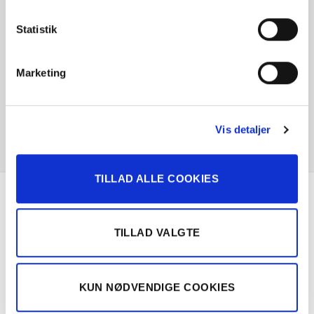
Statistik
Marketing
Vis detaljer
TILLAD ALLE COOKIES
Om Solgt.com
TILLAD VALGTE
Nemt, hurtigt og sikkert bilsalg
KUN NØDVENDIGE COOKIES
Landsdækkende samarbejde med over 100
bilforhandlere