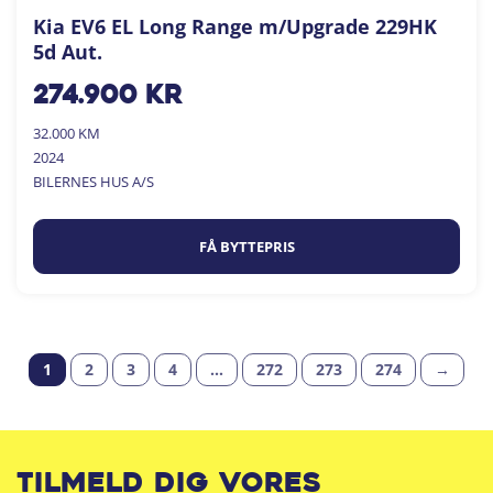
Kia EV6 EL Long Range m/Upgrade 229HK
5d Aut.
274.900
kr
32.000 KM
2024
BILERNES HUS A/S
FÅ BYTTEPRIS
1
2
3
4
…
272
273
274
→
Tilmeld dig vores