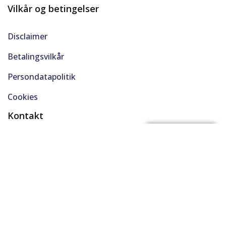
Vilkår og betingelser
Disclaimer
Betalingsvilkår
Persondatapolitik
Cookies
Kontakt
(+45) 61 48 45 45
FÅ BYTTEPRIS
support@solgt.com
Hverdage kl. 9-16
CVR. 40727353