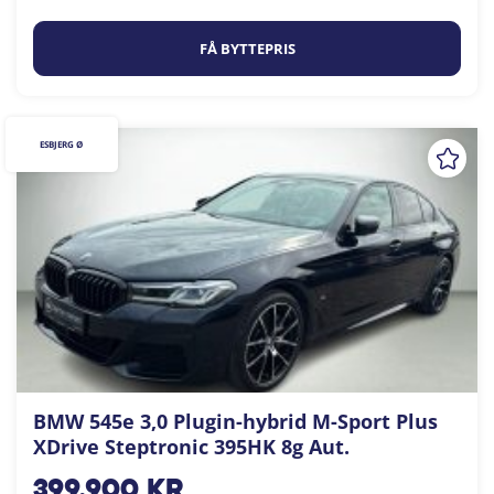
FÅ BYTTEPRIS
ESBJERG Ø
BMW 545e 3,0 Plugin-hybrid M-Sport Plus
XDrive Steptronic 395HK 8g Aut.
399.900
kr