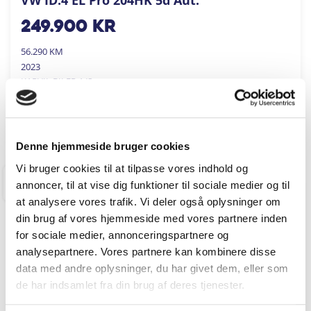
249.900
kr
56.290 KM
2023
KARVIL BILER A/S
FÅ BYTTEPRIS
Denne hjemmeside bruger cookies
Vi bruger cookies til at tilpasse vores indhold og
annoncer, til at vise dig funktioner til sociale medier og til
RINGKØBING
at analysere vores trafik. Vi deler også oplysninger om
din brug af vores hjemmeside med vores partnere inden
for sociale medier, annonceringspartnere og
analysepartnere. Vores partnere kan kombinere disse
data med andre oplysninger, du har givet dem, eller som
de har indsamlet fra din brug af deres tjenester.