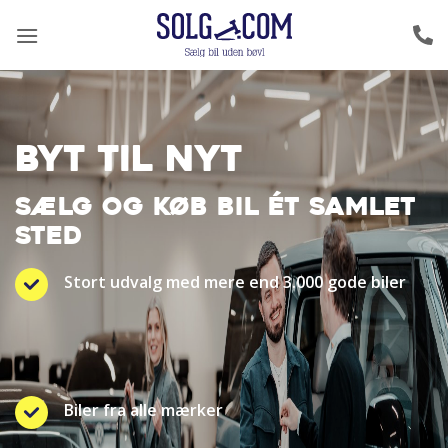
Fortsæt
til
indhold
BYT TIL NYT
SÆLG OG KØB BIL ÉT SAMLET
STED
Stort udvalg med mere end 3.000 gode biler
Biler fra alle mærker