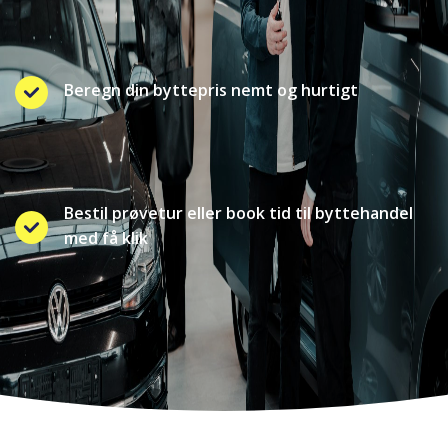
Beregn din byttepris nemt og hurtigt
Bestil prøvetur eller book tid til byttehandel
med få klik