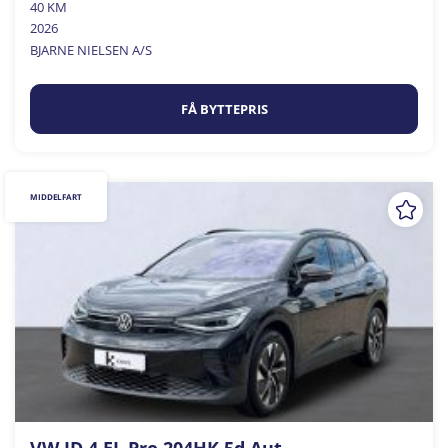
40 KM
2026
BJARNE NIELSEN A/S
FÅ BYTTEPRIS
MIDDELFART
VW ID.4 EL Pro 204HK 5d Aut.