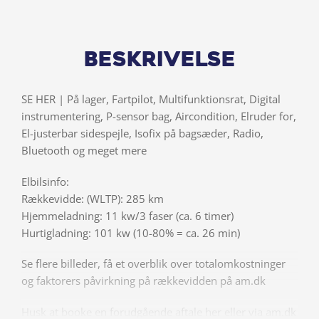
Beskrivelse
SE HER | På lager, Fartpilot, Multifunktionsrat, Digital
instrumentering, P-sensor bag, Aircondition, Elruder for,
El-justerbar sidespejle, Isofix på bagsæder, Radio,
Bluetooth og meget mere
Elbilsinfo:
Rækkevidde: (WLTP): 285 km
Hjemmeladning: 11 kw/3 faser (ca. 6 timer)
Hurtigladning: 101 kw (10-80% = ca. 26 min)
Se flere billeder, få et overblik over totalomkostninger
og faktorers påvirkning på rækkevidden på am.dk
Husk at booke en forudgående aftale her eller via am.dk