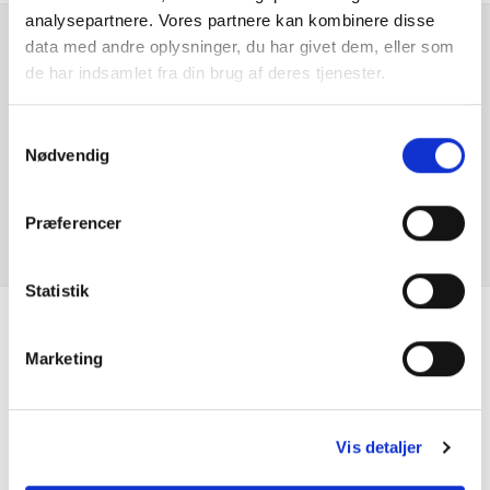
analysepartnere. Vores partnere kan kombinere disse
data med andre oplysninger, du har givet dem, eller som
Kopholder
Er du interesseret i
de har indsamlet fra din brug af deres tjenester.
denne bil?
Kørecomputer
Samtykkevalg
Nødvendig
Parkeringssensor bag
KONTAKT FORHANDLER
Radio
Præferencer
Servo
Statistik
Splitbagsæde
Se hvad vores
Marketing
Startspærre
kunder siger
Stofindtræk
Vis detaljer
Udvendig temperaturmåler