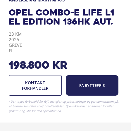
Opel Combo-e Life L1
EL Edition 136HK Aut.
KILOMETER
ÅRGANG
BY
DRIVMIDDEL
23 KM
2025
GREVE
EL
198.800
kr
KONTAKT
FÅ BYTTEPRIS
FORHANDLER
*Der tages forbehold for fejl, mangler og prisændringer og gør opmærksom på,
at bilerne kan blive solgt i mellemtiden. Specifikationer er angivet for bilen
generelt og ikke for den specifikke bil.