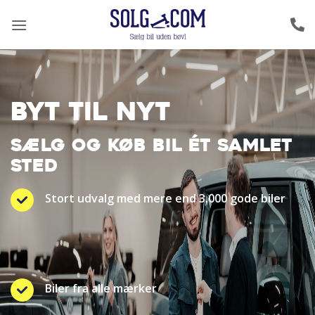
Fortsæt
til
indhold
BYT TIL NYT
SÆLG OG KØB BIL ÉT SAMLET
STED
Stort udvalg med mere end 3.000 gode biler
Biler fra alle mærker