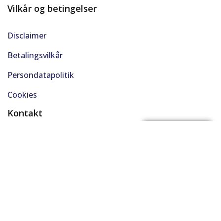
Vilkår og betingelser
Disclaimer
Betalingsvilkår
Persondatapolitik
Cookies
Kontakt
(+45) 61 48 45 45
FÅ BYTTEPRIS
support@solgt.com
Hverdage kl. 9-16
CVR. 40727353