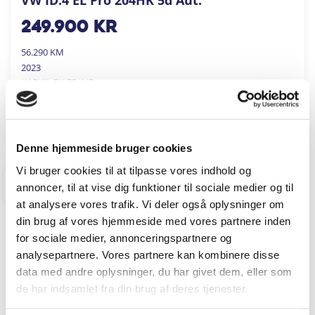
249.900
kr
56.290 KM
2023
KARVIL BILER A/S
FÅ BYTTEPRIS
Denne hjemmeside bruger cookies
Vi bruger cookies til at tilpasse vores indhold og
annoncer, til at vise dig funktioner til sociale medier og til
RINGKØBING
at analysere vores trafik. Vi deler også oplysninger om
din brug af vores hjemmeside med vores partnere inden
for sociale medier, annonceringspartnere og
analysepartnere. Vores partnere kan kombinere disse
data med andre oplysninger, du har givet dem, eller som
de har indsamlet fra din brug af deres tjenester.