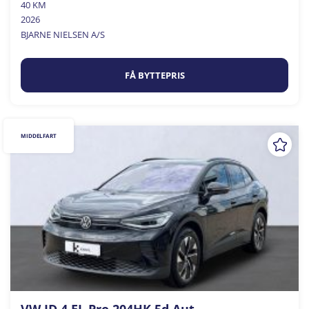
40 KM
2026
BJARNE NIELSEN A/S
FÅ BYTTEPRIS
MIDDELFART
VW ID.4 EL Pro 204HK 5d Aut.