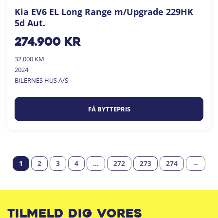
Kia EV6 EL Long Range m/Upgrade 229HK
5d Aut.
274.900
kr
32.000 KM
2024
BILERNES HUS A/S
FÅ BYTTEPRIS
1
2
3
4
…
272
273
274
→
Tilmeld dig vores