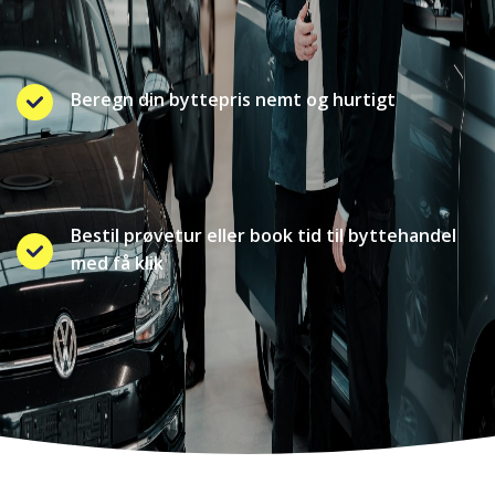
Beregn din byttepris nemt og hurtigt
Bestil prøvetur eller book tid til byttehandel
med få klik