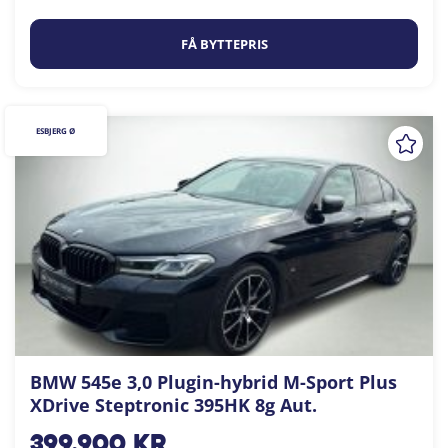
FÅ BYTTEPRIS
ESBJERG Ø
BMW 545e 3,0 Plugin-hybrid M-Sport Plus
XDrive Steptronic 395HK 8g Aut.
399.900
kr