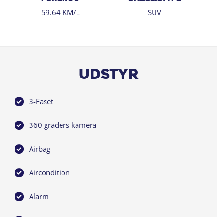
✔ 14 dages returret
59.64 KM/L
SUV
✔ Gratis hjemmelevering ved onlinekøb
Udstyr
3-Faset
360 graders kamera
Airbag
Aircondition
Alarm