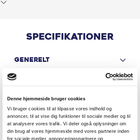
Alufælge
Android Auto
Apple CarPlay
Specifikationer
Armlæn
Generelt
Automatgear
Automatisk Lys
Motor & Ydelse
Automatisk op-/nedblænding
Denne hjemmeside bruger cookies
Vi bruger cookies til at tilpasse vores indhold og
Bakkamera
Økonomi
annoncer, til at vise dig funktioner til sociale medier og til
at analysere vores trafik. Vi deler også oplysninger om
Bluetooth
din brug af vores hjemmeside med vores partnere inden
for sociale medier, annonceringspartnere og
CD / radio