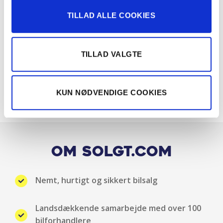
TILLAD ALLE COOKIES
Fartpilot
Fjernbetjent centrallås
TILLAD VALGTE
Fuld LED forlygter
KUN NØDVENDIGE COOKIES
Håndfri telefon
Hastighedsbegrænser
Infocenter
Om Solgt.com
Isofix
Nemt, hurtigt og sikkert bilsalg
Justerbart rat
Landsdækkende samarbejde med over 100
Klimaanlæg
bilforhandlere