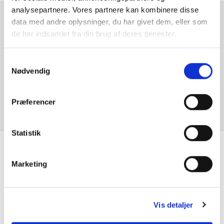
analysepartnere. Vores partnere kan kombinere disse
data med andre oplysninger, du har givet dem, eller som
Centrallås
Er du interesseret i
de har indsamlet fra din brug af deres tjenester.
denne bil?
DC Hurtiglader
Samtykkevalg
Nødvendig
Digital instrumentering
KONTAKT FORHANDLER
El-foldbare spejle
Præferencer
El-håndbremse
Statistik
El-spejle
Se hvad vores
Marketing
Elruder for
kunder siger
Elruder for/bag
Vis detaljer
Fartbegrænser