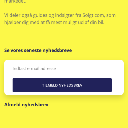
markedet.
Navigation
Vi deler også guides og indsigter fra Solgt.com, som
Nøglefri adgang og håndfri åbning af bagklap
hjælper dig med at få mest muligt ud af din bil.
Nøglefri døre
Nøglefri start
Se vores seneste nyhedsbreve
One pedal drive
Email
(Påkrævet)
Parkeringssensor bag
Planlagt forvarmning af kabine
Afmeld nyhedsbrev
Radio
Regnsensor