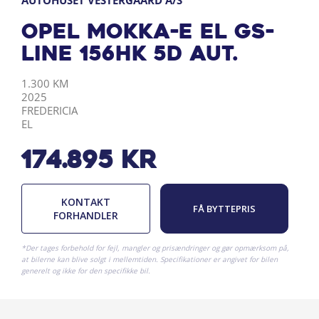
AUTOHUSET VESTERGAARD A/S
Opel Mokka-e EL GS-
Line 156HK 5d Aut.
KILOMETER
ÅRGANG
BY
DRIVMIDDEL
1.300 KM
2025
FREDERICIA
EL
174.895
kr
KONTAKT
FÅ BYTTEPRIS
FORHANDLER
*Der tages forbehold for fejl, mangler og prisændringer og gør opmærksom på,
at bilerne kan blive solgt i mellemtiden. Specifikationer er angivet for bilen
generelt og ikke for den specifikke bil.