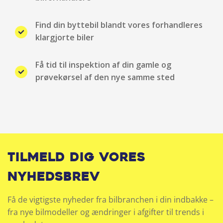
Kopholder
Find din byttebil blandt vores forhandleres
klargjorte biler
Kørecomputer
Få tid til inspektion af din gamle og
LED baglygter
prøvekørsel af den nye samme sted
LED forlygter
LED kørelys
Mørktonede ruder bag
Tilmeld dig vores
Multifunktionsrat
nyhedsbrev
Multijusterbart rat
Få de vigtigste nyheder fra bilbranchen i din indbakke –
fra nye bilmodeller og ændringer i afgifter til trends i
Musikstreaming via bluetooth