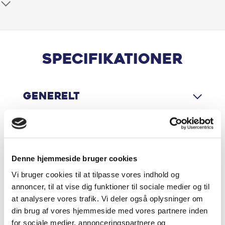
Apple CarPlay
Armlæn
Automatgear
Specifikationer
Automatisk Lys
Generelt
Bakkamera
Bluetooth
Motor & Ydelse
DC Hurtiglader
Denne hjemmeside bruger cookies
Vi bruger cookies til at tilpasse vores indhold og
Digital instrumentering
Økonomi
annoncer, til at vise dig funktioner til sociale medier og til
at analysere vores trafik. Vi deler også oplysninger om
El-spejle
din brug af vores hjemmeside med vores partnere inden
for sociale medier, annonceringspartnere og
Elruder for/bag