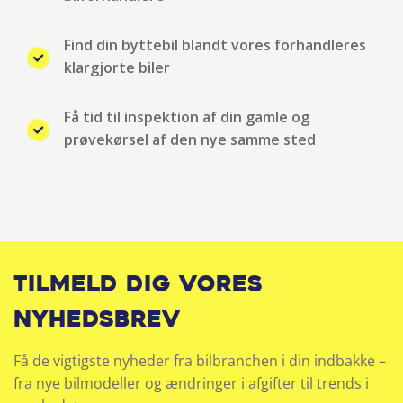
Parkeringssensor bag
Find din byttebil blandt vores forhandleres
klargjorte biler
Radio
Få tid til inspektion af din gamle og
Regnsensor
prøvekørsel af den nye samme sted
Selealarm
Stemmebetjening
Tågelygter
Tilmeld dig vores
Touchskærm
nyhedsbrev
Udvendig temperaturmåler
Få de vigtigste nyheder fra bilbranchen i din indbakke –
fra nye bilmodeller og ændringer i afgifter til trends i
USB-C tilslutning