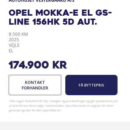
AUTOHUSET VESTERGAARD A/S
Opel Mokka-e EL GS-
Line 156HK 5d Aut.
KILOMETER
ÅRGANG
BY
DRIVMIDDEL
8.500 KM
2025
VEJLE
EL
174.900
kr
KONTAKT
FÅ BYTTEPRIS
FORHANDLER
*Der tages forbehold for fejl, mangler og prisændringer og gør opmærksom på,
at bilerne kan blive solgt i mellemtiden. Specifikationer er angivet for bilen
generelt og ikke for den specifikke bil.