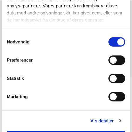
analysepartnere. Vores partnere kan kombinere disse
data med andre oplysninger, du har givet dem, eller som
Fartbegrænser
Er du interesseret i
de har indsamlet fra din brug af deres tjenester.
denne bil?
Fartpilot
Samtykkevalg
Nødvendig
Fuld LED forlygter
KONTAKT FORHANDLER
Hajfinneantenne
Præferencer
Højdejusterbart førersæde
Statistik
Højdejusterbart passagersæde
Se hvad vores
Marketing
Isofix
kunder siger
Justerbart rat
Vis detaljer
Klimaanlæg