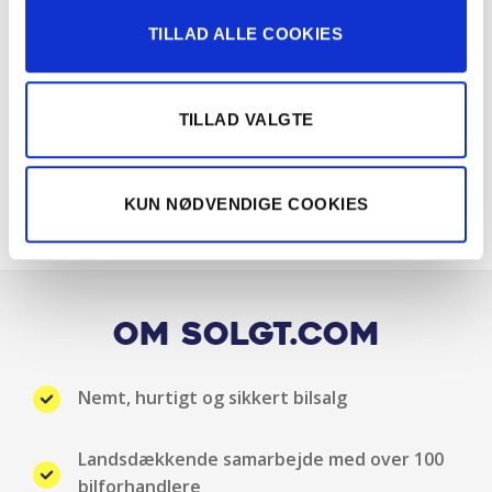
TILLAD ALLE COOKIES
Klimaanlæg 2-zoner
Kopholder
TILLAD VALGTE
LED baglygter
KUN NØDVENDIGE COOKIES
LED forlygter
LED kørelys
Mørk loftbeklædning
Om Solgt.com
Mørktonede ruder bag
Nemt, hurtigt og sikkert bilsalg
Multifunktionsrat
Landsdækkende samarbejde med over 100
Nøglefri start
bilforhandlere