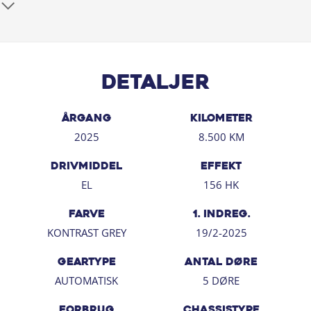
nem at gå til i daglig brug.
**Vigtigt udstyr:**
- Apple CarPlay og Android Auto
- Automatgear
Detaljer
- Bakkamera
- Parkeringssensor bag
ÅRGANG
KILOMETER
- Klimaanlæg med 2 zoner
2025
8.500 KM
- Fartpilot og fartbegrænser
- Digital instrumentering
DRIVMIDDEL
EFFEKT
- Touchskærm og stemmebetjening
EL
156 HK
- Bluetooth, radio og USB-C
- Automatisk lys og regnsensor
FARVE
1. INDREG.
- Fuld LED forlygter, LED baglygter og LED kørelys
KONTRAST GREY
19/2-2025
- Alufælge
- Mørktonede ruder bag
GEARTYPE
ANTAL DØRE
- Varmepumpe
AUTOMATISK
5 DØRE
- Isofix
FORBRUG
CHASSISTYPE