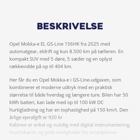
Beskrivelse
Opel Mokka-e EL GS-Line 156HK fra 2025 med
automatgear, eldrift og kun 8.500 km på tælleren. En
kompakt SUV med 5 døre, 5 sæder og en oplyst
rækkevidde på op til 404 km.
Her får du en Opel Mokka-e i GS-Line-udgaven, som
kombinerer et moderne udtryk med en praktisk
størrelse til både hverdag og længere ture. Bilen har 50
kWh batteri, kan lade med op til 100 kW DC
hurtigladning og har en tophastighed på 150 km/t. Den
årlige ejerafgift er 920 kr
Kabinen er enkel og nutidig med digital instrumentering,
touchskærm og gode muligheder for smartphone-
integration. Med automatgear og nøglefri start er den