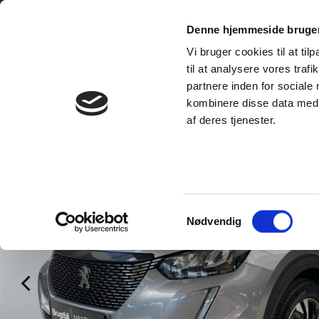
Fortsæt
(+45) 6
til
Denne hjemmeside bruger
indhold
Vi bruger cookies til at til
SÆLG PERSON
til at analysere vores tra
partnere inden for sociale
kombinere disse data med a
af deres tjenester.
Samtykkevalg
Nødvendig