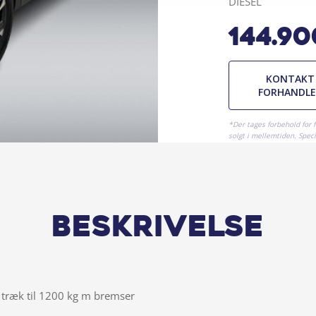
DIESEL
144.90
KONTAKT
FORHANDL
*Der tages forbehold for 
solgt i mellemtiden. Specif
Beskrivelse
træk til 1200 kg m bremser