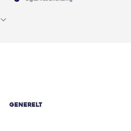
Dobbelt bagagerumsbund
El-indklappelige spejle /LED blinklys
Fuld LED forlygter
Imit. Dellæder kabilen
Justerbart rat
Læder Sportsrat m. flad bund
Generelt
Metallak