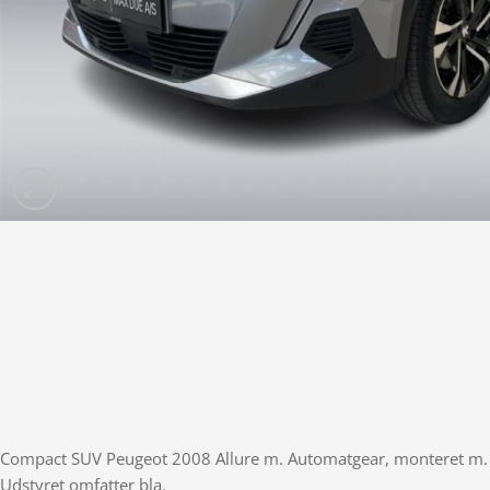
Compact SUV Peugeot 2008 Allure m. Automatgear, monteret m. 
Udstyret omfatter bla.