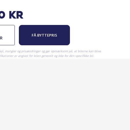
0
kr
FÅ BYTTEPRIS
ER
fejl, mangler og prisændringer og gør opmærksom på, at bilerne kan blive
ikationer er angivet for bilen generelt og ikke for den specifikke bil.