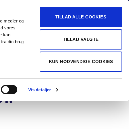
-16
TILLAD ALLE COOKIES
ale medier og
Vurdér min bil
 FORHANDLER
ed vores
re kan
TILLAD VALGTE
fra din brug
eot 2008 1,5
KUN NØDVENDIGE COOKIES
HDi Allure
 EAT8 130HK 5d
Vis detaljer
t.