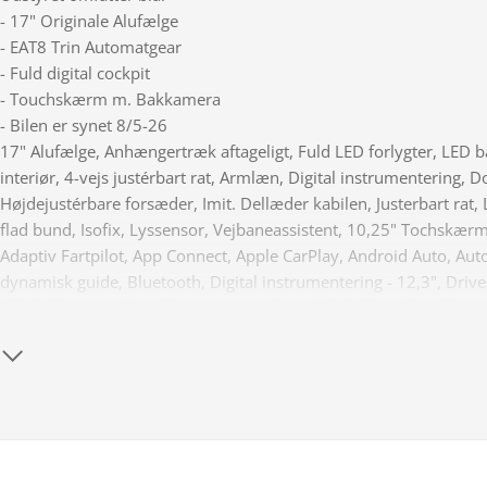
- 17" Originale Alufælge
- EAT8 Trin Automatgear
- Fuld digital cockpit
- Touchskærm m. Bakkamera
- Bilen er synet 8/5-26
17" Alufælge, Anhængertræk aftageligt, Fuld LED forlygter, LED ba
interiør, 4-vejs justérbart rat, Armlæn, Digital instrumentering
Højdejustérbare forsæder, Imit. Dellæder kabilen, Justerbart rat
flad bund, Isofix, Lyssensor, Vejbaneassistent, 10,25" Tochskærm 
Adaptiv Fartpilot, App Connect, Apple CarPlay, Android Auto, A
dynamisk guide, Bluetooth, Digital instrumentering - 12,3", Dri
El-håndbremse, El-indklappelige spejle /LED blinklys, El-rudehejs 
telefon, Infocenter, Klimaanlæg 2-zoner, Paddleshifter (gearskift 
Ratbetjent DAB radio, Sædevarme for, Trykknapstart, USB C stik, 