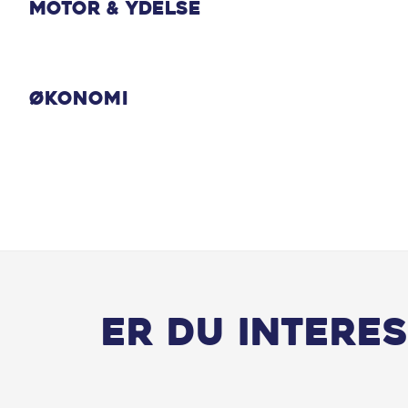
Ratbetjent DAB+ Radio
Motor & Ydelse
Trykknapstart
Økonomi
Vejbaneassistent
Er du interes