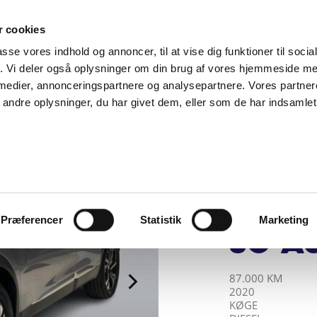
SUPPORT@SOLGT.COM
1 48 45 45
HVERDAGE 9
 cookies
passe vores indhold og annoncer, til at vise dig funktioner til soci
BIL
SÆLG VAREBIL
KØB BIL
KONTAKT OS
ARTIKLER
FIND
fik. Vi deler også oplysninger om din brug af vores hjemmeside m
 medier, annonceringspartnere og analysepartnere. Vores partne
ndre oplysninger, du har givet dem, eller som de har indsamlet 
MAX DUE A/S
Peug
Blue
Pack
Præferencer
Statistik
Marketing
8g Au
KILOMETER
ÅRGANG
BY
DRIVMIDDEL
87.000 KM
2020
KØGE