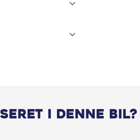
Sædevarme for
USB C stik
seret i denne bil?