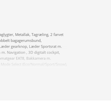
glygter, Metallak, Tagræling, 2 farvet
, Dobbelt bagagerumsbund,
, Læder gearknop, Læder Sportsrat m.
m. Navigation , 3D digitalt cockpit,
utomatgear EAT8, Bakkamera m.
ve Mode Select (Eco/Normal/Sport/Snow),
for & bag, Fartpilot adaptiv, Håndfri
på rattet), Parkeringssensor for & bag,
USB stik