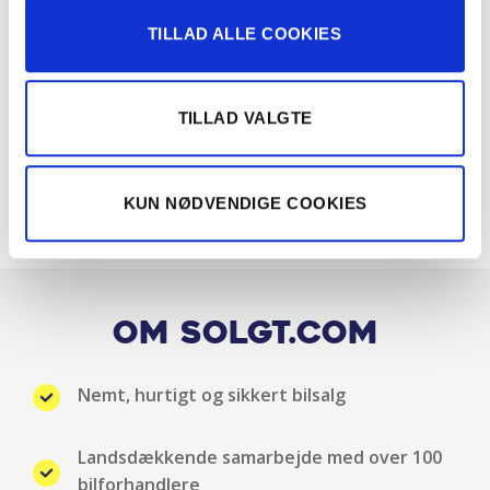
TILLAD ALLE COOKIES
Elruder for/bag
ESP
TILLAD VALGTE
Fartpilot adaptiv
KUN NØDVENDIGE COOKIES
Fjernbetjent centrallås
Fuld LED forlygter
Håndfri telefon
Om Solgt.com
Højdejusterbart førersæde
Nemt, hurtigt og sikkert bilsalg
Højdejusterbart passagersæde
Landsdækkende samarbejde med over 100
Isofix
bilforhandlere