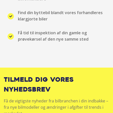
Justerbar lændestøtte
Find din byttebil blandt vores forhandleres
klargjorte biler
Justerbart rat
Få tid til inspektion af din gamle og
Klimaanlæg
prøvekørsel af den nye samme sted
Kopholder
LED baglygter
Metallak
Tilmeld dig vores
Mørk loftbeklædning
nyhedsbrev
Mørktonede ruder bag
Få de vigtigste nyheder fra bilbranchen i din indbakke –
fra nye bilmodeller og ændringer i afgifter til trends i
Parkeringssensor for/bag