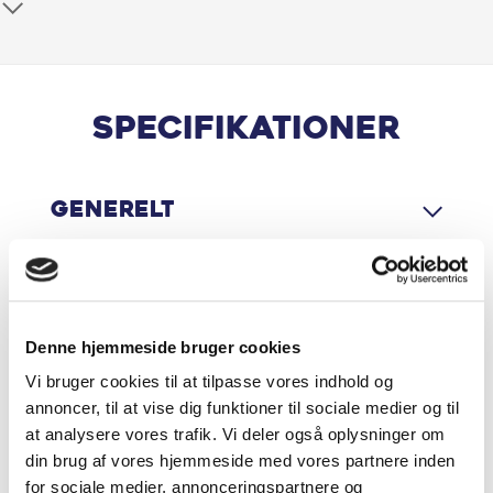
Alcantara-kabine
Android Auto
Apple CarPlay
Specifikationer
Armlæn
Generelt
Aut. nedblændeligt bakspejl
Automatgear
Motor & Ydelse
Automatisk nødbremsesystem
Denne hjemmeside bruger cookies
Automatisk op-/nedblænding
Vi bruger cookies til at tilpasse vores indhold og
Økonomi
annoncer, til at vise dig funktioner til sociale medier og til
at analysere vores trafik. Vi deler også oplysninger om
Bakkamera
din brug af vores hjemmeside med vores partnere inden
for sociale medier, annonceringspartnere og
Blindvinkelassistent