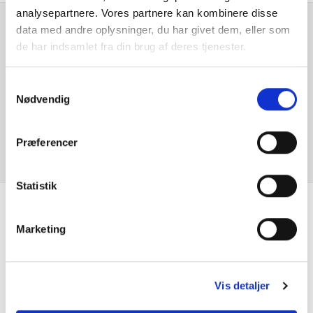
analysepartnere. Vores partnere kan kombinere disse
data med andre oplysninger, du har givet dem, eller som
Bluetooth
Er du interesseret i
de har indsamlet fra din brug af deres tjenester.
denne bil?
Centrallås
Samtykkevalg
Nødvendig
DAB radio
KONTAKT FORHANDLER
Digital instrumentering
Præferencer
Dobbelt bagagerumsbund
Statistik
El indst. førersæde
Se hvad vores
Marketing
El-foldbare spejle m. varme
kunder siger
El-håndbremse
Vis detaljer
El-spejle med varme