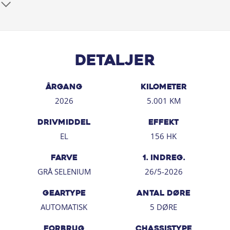
15 00 så er bilen gjort klar, når du kommer, og der er
tid til at snakke om handlen efterfølgende.
Detaljer
ÅRGANG
KILOMETER
2026
5.001 KM
DRIVMIDDEL
EFFEKT
EL
156 HK
FARVE
1. INDREG.
GRÅ SELENIUM
26/5-2026
GEARTYPE
ANTAL DØRE
AUTOMATISK
5 DØRE
FORBRUG
CHASSISTYPE