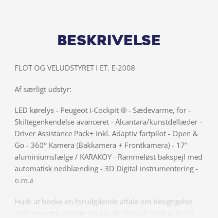
Beskrivelse
FLOT OG VELUDSTYRET I ET. E-2008
Af særligt udstyr:
LED kørelys - Peugeot i-Cockpit ® - Sædevarme, for -
Skiltegenkendelse avanceret - Alcantara/kunstdellæder -
Driver Assistance Pack+ inkl. Adaptiv fartpilot - Open &
Go - 360° Kamera (Bakkamera + Frontkamera) - 17"
aluminiumsfælge / KARAKOY - Rammeløst bakspejl med
automatisk nedblænding - 3D Digital instrumentering -
o.m.a
Husk at booke en forudgående aftale om besigtigelse
eller prøvetur direkte via am.dk eller på telefon 36 93