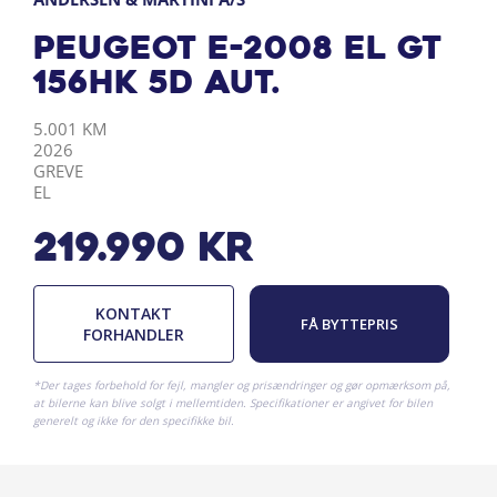
Peugeot e-2008 EL GT
156HK 5d Aut.
KILOMETER
ÅRGANG
BY
DRIVMIDDEL
5.001 KM
2026
GREVE
EL
219.990
kr
KONTAKT
FÅ BYTTEPRIS
FORHANDLER
*Der tages forbehold for fejl, mangler og prisændringer og gør opmærksom på,
at bilerne kan blive solgt i mellemtiden. Specifikationer er angivet for bilen
generelt og ikke for den specifikke bil.