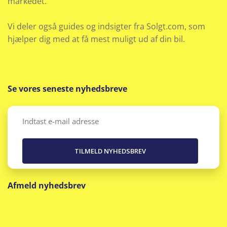
markedet.
Radio
Vi deler også guides og indsigter fra Solgt.com, som
Sædevarme for
hjælper dig med at få mest muligt ud af din bil.
Skiltegenkendelse
Splitbagsæde
Se vores seneste nyhedsbreve
Trådløs mobilopladning
Email
(Påkrævet)
Udvendig temperaturmåler
USB stik
Afmeld nyhedsbrev
USB-C tilslutning
V2L