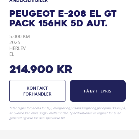
ANDERSEN BILER
Peugeot e-208 EL GT
Pack 156HK 5d Aut.
KILOMETER
ÅRGANG
BY
DRIVMIDDEL
5.000 KM
2025
HERLEV
EL
214.900
kr
KONTAKT
FÅ BYTTEPRIS
FORHANDLER
*Der tages forbehold for fejl, mangler og prisændringer og gør opmærksom på,
at bilerne kan blive solgt i mellemtiden. Specifikationer er angivet for bilen
generelt og ikke for den specifikke bil.