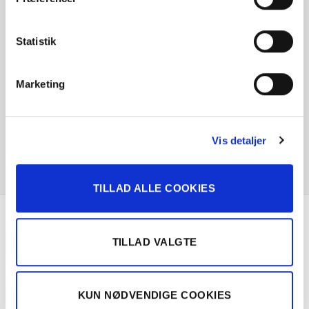
Statistik
Marketing
Vis detaljer
TILLAD ALLE COOKIES
Om Solgt.com
TILLAD VALGTE
Nemt, hurtigt og sikkert bilsalg
KUN NØDVENDIGE COOKIES