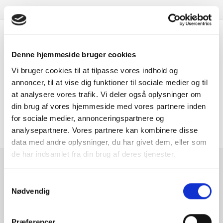
*BEMÆRK: BILEN KØRER SOM AKTIV DEMOBIL OG KAN
DERFOR LEVERES FRA D. 1/9 2026*
Er du interesseret i
✔️ VI HJÆLPER DIG OGSÅ MED:
Denne hjemmeside bruger cookies
denne bil?
✔️ FINANSIERING ✔️ SERVICEAFTALE ✔️ FORSIKRING ✔️
Vi bruger cookies til at tilpasse vores indhold og
UNDERVOGNSBEHANDLING
annoncer, til at vise dig funktioner til sociale medier og til
at analysere vores trafik. Vi deler også oplysninger om
KONTAKT FORHANDLER
KONTAKT OS NU!
din brug af vores hjemmeside med vores partnere inden
☎️ RING TIL SALGSAFDELINGEN PÅ TLF. 44 91 17 00
for sociale medier, annonceringspartnere og
ELLER SKRIV PÅ SALG-HERLEV@ANDERSENBILER.DK
analysepartnere. Vores partnere kan kombinere disse
SÅ HJÆLPER VI DIG MED DEN HELT RIGTIGE
data med andre oplysninger, du har givet dem, eller som
RÅDGIVNING!
de har indsamlet fra din brug af deres tjenester.
VI HAR ÅBENT ALLE UGENS DAGE, UNDTAGEN LØRDAG
… SES VI?
Se hvad vores
Samtykkevalg
kunder siger
Nødvendig
Præferencer