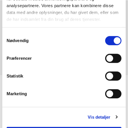
analysepartnere. Vores partnere kan kombinere disse
data med andre oplysninger, du har givet dem, eller som
Automatisk Lys
Er du interesseret i
de har indsamlet fra din brug af deres tjenester.
denne bil?
Bakkamera
Samtykkevalg
Nødvendig
Blindvinkelassistent
KONTAKT FORHANDLER
Bluetooth
Præferencer
Centrallås
Statistik
DC Hurtiglader
Se hvad vores
Marketing
El-foldbare spejle
kunder siger
El-håndbremse
Vis detaljer
El-spejle