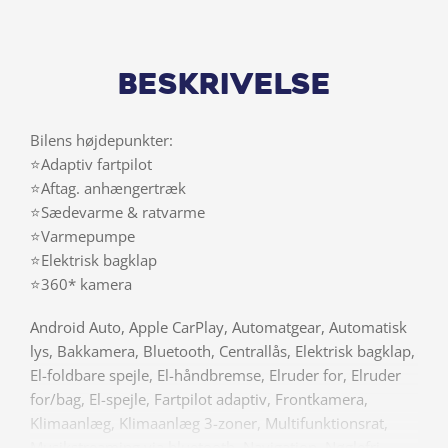
Beskrivelse
Bilens højdepunkter:
⭐Adaptiv fartpilot
⭐Aftag. anhængertræk
⭐Sædevarme & ratvarme
⭐Varmepumpe
⭐Elektrisk bagklap
⭐360* kamera
Android Auto, Apple CarPlay, Automatgear, Automatisk
lys, Bakkamera, Bluetooth, Centrallås, Elektrisk bagklap,
El-foldbare spejle, El-håndbremse, Elruder for, Elruder
for/bag, El-spejle, Fartpilot adaptiv, Frontkamera,
Klimaanlæg, Klimaanlæg 3-zoner, Multifunktionsrat,
Musikstreaming via bluetooth, Navigation, Nøglefri