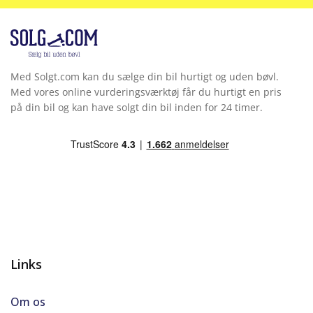
Side-airbag
Skiltegenkendelse
Med Solgt.com kan du sælge din bil hurtigt og uden bøvl.
Sort himmel
Med vores online vurderingsværktøj får du hurtigt en pris
på din bil og kan have solgt din bil inden for 24 timer.
Splitbagsæde
Trådløs mobilopladning
Trådløs opladning af smartphone
USB stik
Varme i rat
Links
Varmepumpe
Om os