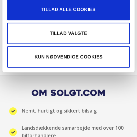
TILLAD ALLE COOKIES
Elektrisk bagklap
Elruder for
TILLAD VALGTE
Elruder for/bag
KUN NØDVENDIGE COOKIES
Fartpilot adaptiv
Fører-airbag
Frontkamera
Om Solgt.com
Gardin-airbag
Nemt, hurtigt og sikkert bilsalg
Hajfinneantenne
Landsdækkende samarbejde med over 100
Højdejusterbart førersæde
bilforhandlere