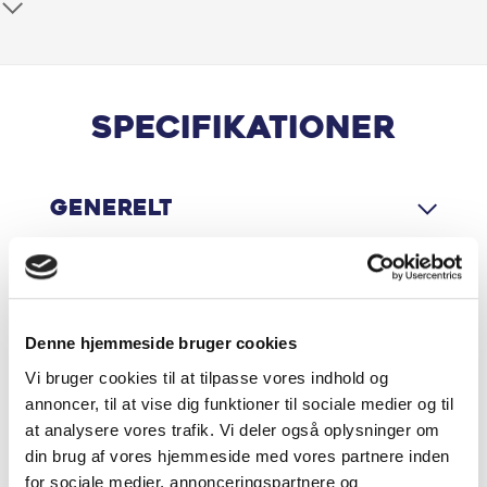
Airbag
Alufælge
Android Auto
Specifikationer
Anhængertræk aftageligt
Generelt
Apple CarPlay
Armlæn
Motor & Ydelse
Armlæn bag
Denne hjemmeside bruger cookies
Vi bruger cookies til at tilpasse vores indhold og
Armlæn m. kopholder i bag
Økonomi
annoncer, til at vise dig funktioner til sociale medier og til
at analysere vores trafik. Vi deler også oplysninger om
Auto Hold
din brug af vores hjemmeside med vores partnere inden
for sociale medier, annonceringspartnere og
Automatgear