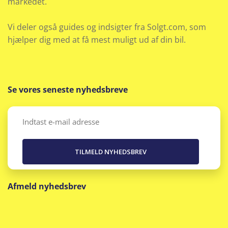
markedet.
Nøglefri døre
Vi deler også guides og indsigter fra Solgt.com, som
Nøglefri start
hjælper dig med at få mest muligt ud af din bil.
Parkeringssensor bag
Parkeringssensor for
Se vores seneste nyhedsbreve
Parkeringssensor for/bag
Email
(Påkrævet)
Rat m. varme
Regnsensor
Afmeld nyhedsbrev
Sædevarme for
Selealarm