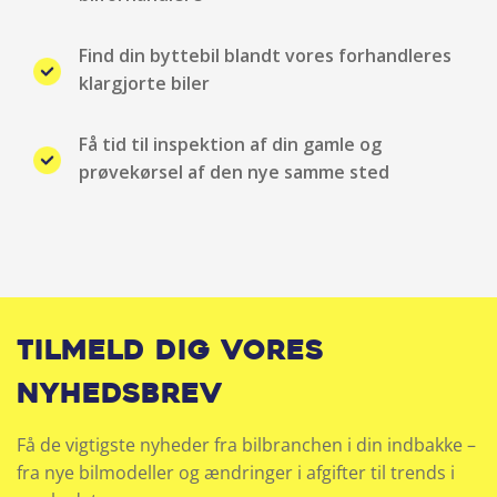
Isofix
Find din byttebil blandt vores forhandleres
klargjorte biler
Justerbar lændestøtte
Få tid til inspektion af din gamle og
Justerbart rat
prøvekørsel af den nye samme sted
Klimaanlæg
Klimaanlæg 3-zoner
Kopholder
Tilmeld dig vores
Multifunktionsrat
nyhedsbrev
Musikstreaming via bluetooth
Få de vigtigste nyheder fra bilbranchen i din indbakke –
fra nye bilmodeller og ændringer i afgifter til trends i
Navigation