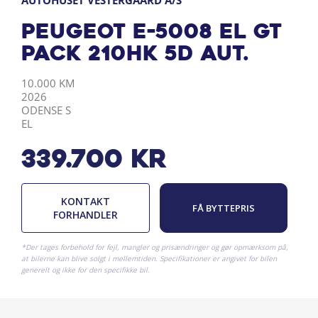
AUTOHUSET VESTERGAARD A/S
Peugeot e-5008 EL GT
Pack 210HK 5d Aut.
KILOMETER
ÅRGANG
BY
DRIVMIDDEL
10.000 KM
2026
ODENSE S
EL
339.700
kr
KONTAKT
FÅ BYTTEPRIS
FORHANDLER
*Der tages forbehold for fejl, mangler og prisændringer og gør opmærksom på,
at bilerne kan blive solgt i mellemtiden. Specifikationer er angivet for bilen
generelt og ikke for den specifikke bil.