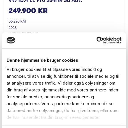
249.900
kr
56.290 KM
2023
KARVIL BILER A/S
FÅ BYTTEPRIS
Denne hjemmeside bruger cookies
Vi bruger cookies til at tilpasse vores indhold og
annoncer, til at vise dig funktioner til sociale medier og til
RINGKØBING
at analysere vores trafik. Vi deler også oplysninger om
din brug af vores hjemmeside med vores partnere inden
for sociale medier, annonceringspartnere og
analysepartnere. Vores partnere kan kombinere disse
data med andre oplysninger, du har givet dem, eller som
de har indsamlet fra din brug af deres tjenester.