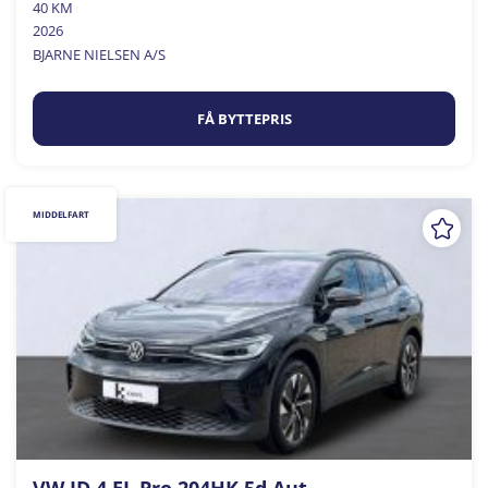
40 KM
2026
BJARNE NIELSEN A/S
FÅ BYTTEPRIS
MIDDELFART
VW ID.4 EL Pro 204HK 5d Aut.