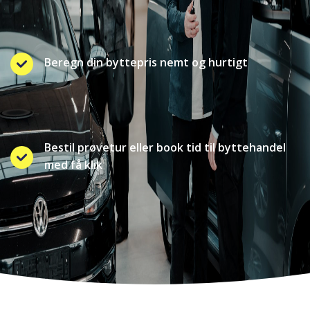
Beregn din byttepris nemt og hurtigt
Bestil prøvetur eller book tid til byttehandel
med få klik