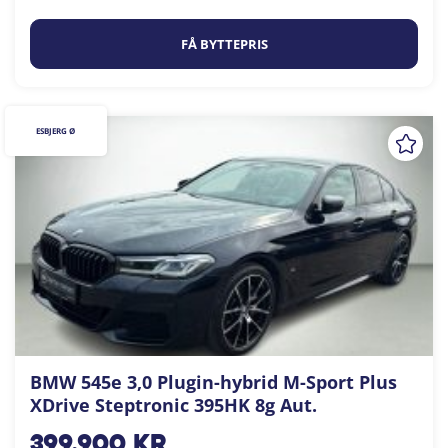
FÅ BYTTEPRIS
ESBJERG Ø
BMW 545e 3,0 Plugin-hybrid M-Sport Plus
XDrive Steptronic 395HK 8g Aut.
399.900
kr