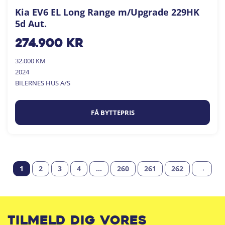
Kia EV6 EL Long Range m/Upgrade 229HK
5d Aut.
274.900
kr
32.000 KM
2024
BILERNES HUS A/S
FÅ BYTTEPRIS
1
2
3
4
…
260
261
262
→
Tilmeld dig vores