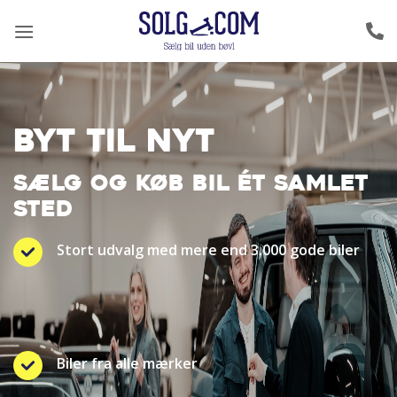
Fortsæt
til
indhold
BYT TIL NYT
SÆLG OG KØB BIL ÉT SAMLET
STED
Stort udvalg med mere end 3.000 gode biler
Biler fra alle mærker