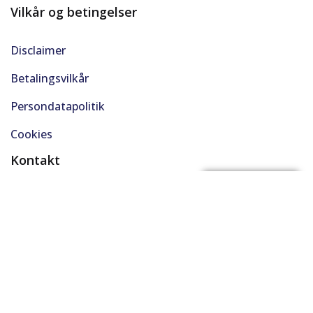
Vilkår og betingelser
Disclaimer
Betalingsvilkår
Persondatapolitik
Cookies
Kontakt
(+45) 61 48 45 45
FÅ BYTTEPRIS
support@solgt.com
Hverdage kl. 9-16
CVR. 40727353