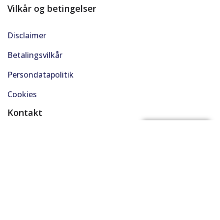
Vilkår og betingelser
Disclaimer
Betalingsvilkår
Persondatapolitik
Cookies
Kontakt
(+45) 61 48 45 45
FÅ BYTTEPRIS
support@solgt.com
Hverdage kl. 9-16
CVR. 40727353