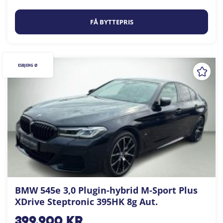
FÅ BYTTEPRIS
ESBJERG Ø
BMW 545e 3,0 Plugin-hybrid M-Sport Plus
XDrive Steptronic 395HK 8g Aut.
399.900
kr