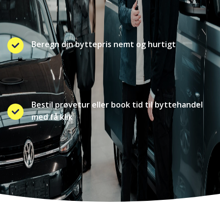
Beregn din byttepris nemt og hurtigt
Bestil prøvetur eller book tid til byttehandel
med få klik