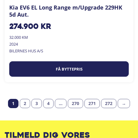
Kia EV6 EL Long Range m/Upgrade 229HK
5d Aut.
274.900
kr
32.000 KM
2024
BILERNES HUS A/S
FÅ BYTTEPRIS
1
2
3
4
…
270
271
272
→
Tilmeld dig vores