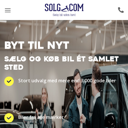
Fortsæt
til
indhold
BYT TIL NYT
SÆLG OG KØB BIL ÉT SAMLET
STED
Stort udvalg med mere end 3.000 gode biler
Biler fra alle mærker