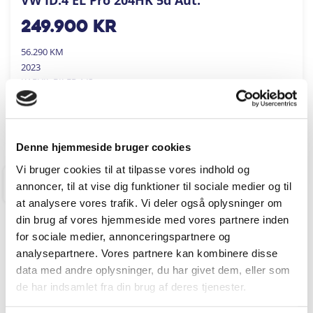
249.900
kr
56.290 KM
2023
KARVIL BILER A/S
FÅ BYTTEPRIS
Denne hjemmeside bruger cookies
Vi bruger cookies til at tilpasse vores indhold og
annoncer, til at vise dig funktioner til sociale medier og til
RINGKØBING
at analysere vores trafik. Vi deler også oplysninger om
din brug af vores hjemmeside med vores partnere inden
for sociale medier, annonceringspartnere og
analysepartnere. Vores partnere kan kombinere disse
data med andre oplysninger, du har givet dem, eller som
de har indsamlet fra din brug af deres tjenester.