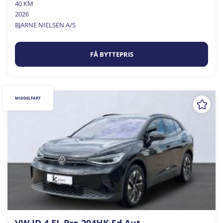
40 KM
2026
BJARNE NIELSEN A/S
FÅ BYTTEPRIS
MIDDELFART
VW ID.4 EL Pro 204HK 5d Aut.