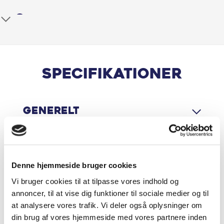
håndbremse, Elruder for/bag, Fjernbetjent centrallås,
Alarm
Håndfri telefon, Infocenter, Kørecomputer, Regnsensor,
Servo, Udvendig temperaturmåler, USB stik, 18"
Alufælge
Alufælge, Tagræling, Armlæn for/bag, Højdejusterbart
førersæde, Højdejusterbart passagersæde, Kopholder,
Android Auto
Multijusterbart rat, Mørk loftbeklædning, Splitbagsæde,
Specifikationer
ABS, Airbag, Alarm, Antispin, Auto hold, Automatisk
Antispin
nødbremsesystem, Automatisk nødopkald,
Dæktrykssensor, ESP, Isofix, Selealarm, Startspærre,
Generelt
Apple CarPlay
Træthedsregistrering
Importbil - Bilen kan variere fra dansk model -
Armlæn
Forbehold for tastefejl.
Motor & Ydelse
Armlæn bag
Denne hjemmeside bruger cookies
Vi bruger cookies til at tilpasse vores indhold og
Aut. nedblændeligt bakspejl
annoncer, til at vise dig funktioner til sociale medier og til
Økonomi
at analysere vores trafik. Vi deler også oplysninger om
Auto Hold
din brug af vores hjemmeside med vores partnere inden