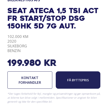
Seat Ateca 1,5 TSI ACT
FR Start/Stop DSG
150HK 5d 7g Aut.
KILOMETER
ÅRGANG
BY
DRIVMIDDEL
102.000 KM
2020
SILKEBORG
BENZIN
199.980
kr
KONTAKT
FÅ BYTTEPRIS
FORHANDLER
*Der tages forbehold for fejl, mangler og prisændringer og gør opmærksom på,
at bilerne kan blive solgt i mellemtiden. Specifikationer er angivet for bilen
generelt og ikke for den specifikke bil.