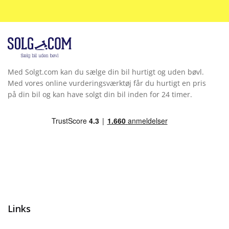
LED baglygter
LED forlygter
LED kørelys
Med Solgt.com kan du sælge din bil hurtigt og uden bøvl.
Lyssensor
Med vores online vurderingsværktøj får du hurtigt en pris
på din bil og kan have solgt din bil inden for 24 timer.
Metallak
Mørk loftbeklædning
Multifunktionsrat
Multijusterbart rat
Musikstreaming via bluetooth
Links
Navigation