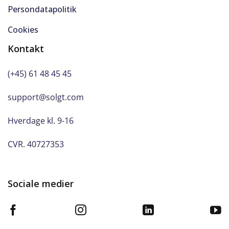
Persondatapolitik
Selealarm
Cookies
Servo
Kontakt
Side-airbag
(+45) 61 48 45 45
Skiltegenkendelse
support@solgt.com
Splitbagsæde
Hverdage kl. 9-16
CVR. 40727353
Startspærre
Tagræling
Sociale medier
Træthedsregistrering
Udvendig temperaturmåler