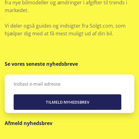
fra nye bilmodeller og ændringer i afgifter til trends i
Hvide blinklys
markedet.
Infocenter
Vi deler også guides og indsigter fra Solgt.com, som
Isofix
hjælper dig med at få mest muligt ud af din bil.
Justerbart rat
Klimaanlæg
Se vores seneste nyhedsbreve
Klimaanlæg 2-zoner
Email
(Påkrævet)
Kopholder
Kørecomputer
Afmeld nyhedsbrev
Læderrat