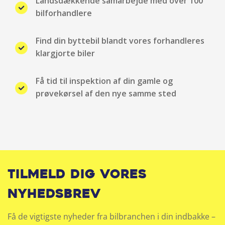
Landsdækkende samarbejde med over 100
ESP
bilforhandlere
Fartpilot
Find din byttebil blandt vores forhandleres
klargjorte biler
Fartpilot adaptiv
Få tid til inspektion af din gamle og
Fjernbetjent centrallås
prøvekørsel af den nye samme sted
Fører-airbag
Fuld LED forlygter
Håndfri telefon
Tilmeld dig vores
Højdejusterbart førersæde
nyhedsbrev
Højdejusterbart passagersæde
Få de vigtigste nyheder fra bilbranchen i din indbakke –