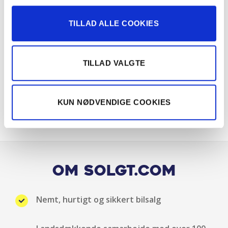
Delkunstlæderindtræk
TILLAD ALLE COOKIES
Digital instrumentering
El-foldbare spejle
TILLAD VALGTE
El-foldbare spejle m. varme
KUN NØDVENDIGE COOKIES
El-håndbremse
El-spejle
El-spejle med varme
Om Solgt.com
Elruder for
Nemt, hurtigt og sikkert bilsalg
Elruder for/bag