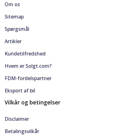
Om os
Parkerings assistent
Sitemap
Parkeringssensor bag
Spørgsmål
Artikler
Parkeringssensor for
Kundetilfredshed
Parkeringssensor for/bag
Hvem er Solgt.com?
Passager-airbag
FDM-fordelspartner
Radio
Eksport af bil
Vilkår og betingelser
Ratgearskifte
Disclaimer
Regnsensor
Betalingsvilkår
Sædevarme for