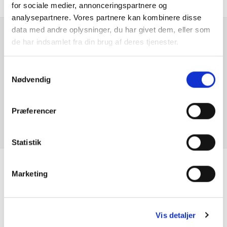
for sociale medier, annonceringspartnere og
Automatgear
analysepartnere. Vores partnere kan kombinere disse
data med andre oplysninger, du har givet dem, eller som
Automatisk nødbremsesystem
de har indsamlet fra din brug af deres tjenester.
Er du interesseret i
denne bil?
Automatisk nødopkald
Samtykkevalg
Nødvendig
Automatisk op-/nedblænding
KONTAKT FORHANDLER
Præferencer
Bakkamera
Bluetooth
Statistik
Centrallås
Marketing
Se hvad vores
DAB radio
kunder siger
Dæktrykssensor
Vis detaljer