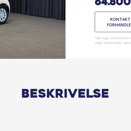
64.800
KONTAKT
FORHANDL
*Der tages forbehold for 
solgt i mellemtiden. Specif
Beskrivelse