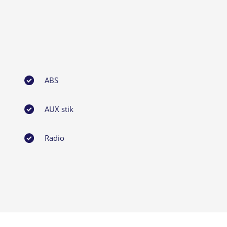
ABS
AUX stik
Radio