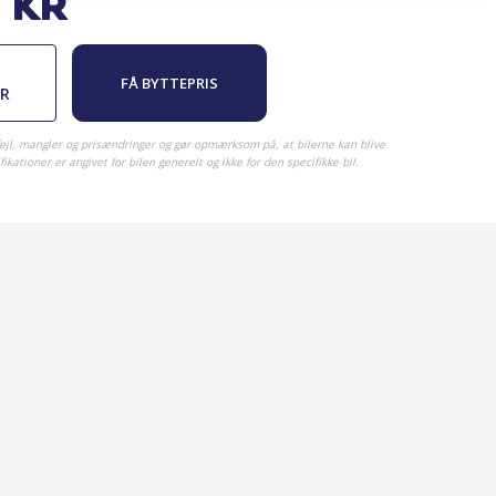
kr
FÅ BYTTEPRIS
ER
fejl, mangler og prisændringer og gør opmærksom på, at bilerne kan blive
ikationer er angivet for bilen generelt og ikke for den specifikke bil.