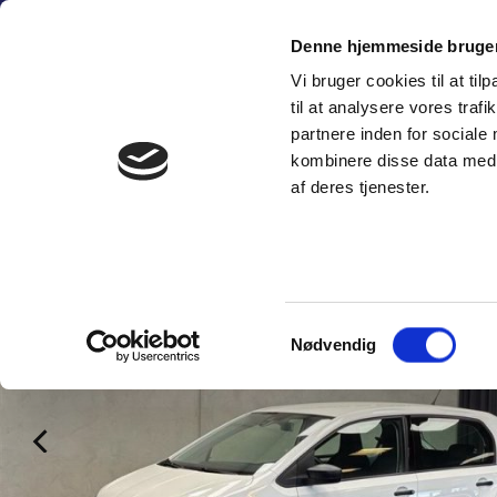
Fortsæt
(+45) 6
til
Denne hjemmeside bruger
indhold
Vi bruger cookies til at til
SÆLG PERSON
til at analysere vores tra
partnere inden for sociale
kombinere disse data med a
af deres tjenester.
Samtykkevalg
Nødvendig