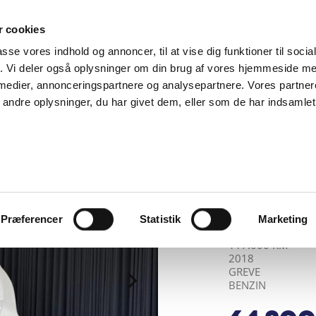
SUPPORT@SOLGT.COM
1 48 45 45
HVERDAGE 9
 cookies
passe vores indhold og annoncer, til at vise dig funktioner til soci
BIL
SÆLG VAREBIL
KØB BIL
KONTAKT OS
ARTIKLER
FIND
fik. Vi deler også oplysninger om din brug af vores hjemmeside m
 medier, annonceringspartnere og analysepartnere. Vores partne
ndre oplysninger, du har givet dem, eller som de har indsamlet 
ANDERSEN & MAR
Skoda
MPI 
Præferencer
Statistik
Marketing
KILOMETER
ÅRGANG
BY
DRIVMIDDEL
117.000 KM
2018
GREVE
BENZIN