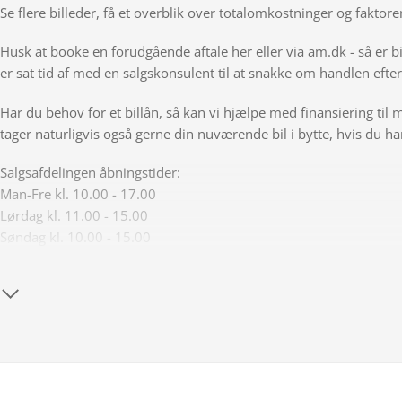
Se flere billeder, få et overblik over totalomkostninger og fakt
Husk at booke en forudgående aftale her eller via am.dk - så er b
er sat tid af med en salgskonsulent til at snakke om handlen efte
Har du behov for et billån, så kan vi hjælpe med finansiering til m
tager naturligvis også gerne din nuværende bil i bytte, hvis du har
Salgsafdelingen åbningstider:
Man-Fre kl. 10.00 - 17.00
Lørdag kl. 11.00 - 15.00
Søndag kl. 10.00 - 15.00