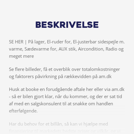
Beskrivelse
SE HER | På lager, El-ruder for, El-justerbar sidespejle m.
varme, Sædevarme for, AUX stik, Aircondition, Radio og
meget mere
Se flere billeder, få et overblik over totalomkostninger
og faktorers påvirkning på rækkevidden på am.dk
Husk at booke en forudgående aftale her eller via am.dk
- så er bilen gjort klar, når du kommer, og der er sat tid
af med en salgskonsulent til at snakke om handlen
efterfølgende.
Har du behov for et billån, så kan vi hjælpe med
finansiering til markedets bedste priser og vilkår, og vi