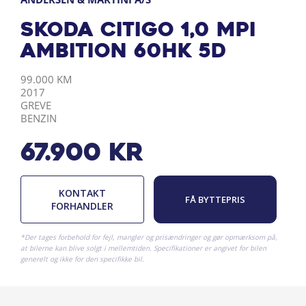
Skoda Citigo 1,0 MPI
Ambition 60HK 5d
KILOMETER
ÅRGANG
BY
DRIVMIDDEL
99.000 KM
2017
GREVE
BENZIN
67.900
kr
KONTAKT
FÅ BYTTEPRIS
FORHANDLER
*Der tages forbehold for fejl, mangler og prisændringer og gør opmærksom på,
at bilerne kan blive solgt i mellemtiden. Specifikationer er angivet for bilen
generelt og ikke for den specifikke bil.