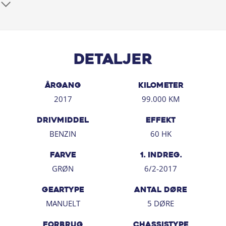
tager naturligvis også gerne din nuværende bil i bytte,
hvis du har behov for at få afsat den.
Salgsafdelingen åbningstider:
Man-Fre kl. 10.00 - 17.00
Detaljer
Lørdag kl. 11.00 - 15.00
Søndag kl. 10.00 - 15.00
ÅRGANG
KILOMETER
2017
99.000 KM
DRIVMIDDEL
EFFEKT
BENZIN
60 HK
FARVE
1. INDREG.
GRØN
6/2-2017
GEARTYPE
ANTAL DØRE
MANUELT
5 DØRE
FORBRUG
CHASSISTYPE