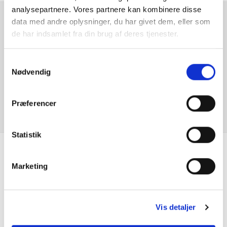
analysepartnere. Vores partnere kan kombinere disse
data med andre oplysninger, du har givet dem, eller som
Stofindtræk
Er du interesseret i
de har indsamlet fra din brug af deres tjenester.
denne bil?
Udvendig temperaturmåler
Samtykkevalg
Nødvendig
KONTAKT FORHANDLER
Præferencer
Statistik
Se hvad vores
Marketing
kunder siger
Vis detaljer