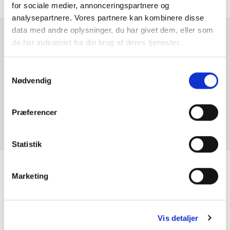
for sociale medier, annonceringspartnere og
Fartpilot adaptiv
analysepartnere. Vores partnere kan kombinere disse
data med andre oplysninger, du har givet dem, eller som
Fjernbetjent centrallås
de har indsamlet fra din brug af deres tjenester.
Er du interesseret i
denne bil?
Håndfri telefon
Samtykkevalg
Nødvendig
Infocenter
KONTAKT FORHANDLER
Præferencer
Isofix
Justerbart rat
Statistik
Klimaanlæg
Marketing
Se hvad vores
Kopholder
kunder siger
Kørecomputer
Vis detaljer