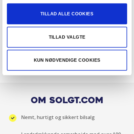
LED kørelys
TILLAD ALLE COOKIES
Multifunktionsrat
Musikstreaming via bluetooth
TILLAD VALGTE
Radio
KUN NØDVENDIGE COOKIES
Servo
Splitbagsæde
Startspærre
Om Solgt.com
Stofindtræk
Nemt, hurtigt og sikkert bilsalg
Udvendig temperaturmåler