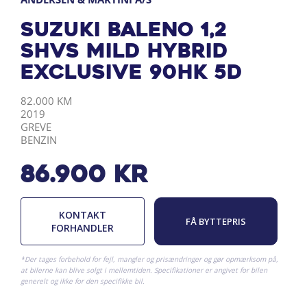
Suzuki Baleno 1,2
SHVS Mild hybrid
Exclusive 90HK 5d
KILOMETER
ÅRGANG
BY
DRIVMIDDEL
82.000 KM
2019
GREVE
BENZIN
86.900
kr
KONTAKT
FÅ BYTTEPRIS
FORHANDLER
*Der tages forbehold for fejl, mangler og prisændringer og gør opmærksom på,
at bilerne kan blive solgt i mellemtiden. Specifikationer er angivet for bilen
generelt og ikke for den specifikke bil.