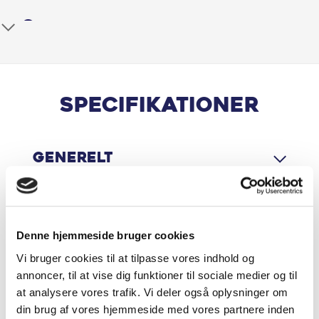
Anhængertræk
Anhængertræk aftageligt
Antispin
Specifikationer
Armlæn
Generelt
Bakkamera
Centrallås
Motor & Ydelse
El-spejle
Denne hjemmeside bruger cookies
Vi bruger cookies til at tilpasse vores indhold og
Elruder for/bag
annoncer, til at vise dig funktioner til sociale medier og til
Økonomi
at analysere vores trafik. Vi deler også oplysninger om
ESP
din brug af vores hjemmeside med vores partnere inden