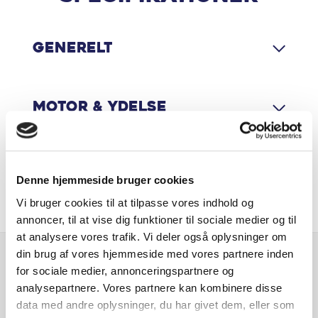
Fuld LED forlygter
Generelt
Glastag
Matrix LED forlygter
Motor & Ydelse
Multifunktionsrat
Navigation
Økonomi
Denne hjemmeside bruger cookies
Nøglefri betjening
Vi bruger cookies til at tilpasse vores indhold og
annoncer, til at vise dig funktioner til sociale medier og til
Parkeringssensor for/bag
at analysere vores trafik. Vi deler også oplysninger om
din brug af vores hjemmeside med vores partnere inden
Parkeringssensor siderne
for sociale medier, annonceringspartnere og
Er du interesseret i
analysepartnere. Vores partnere kan kombinere disse
denne bil?
Sædevarme for
data med andre oplysninger, du har givet dem, eller som