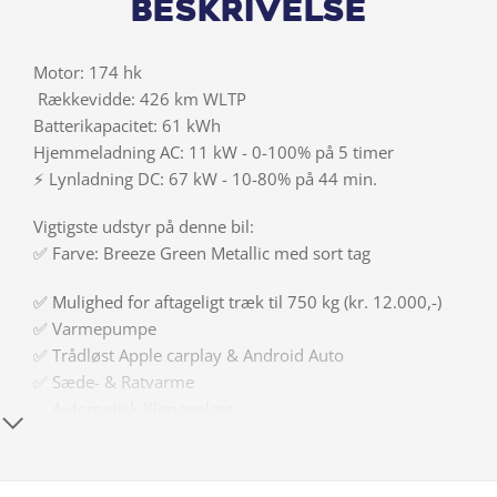
Beskrivelse
Motor: 174 hk
️ Rækkevidde: 426 km WLTP
Batterikapacitet: 61 kWh
Hjemmeladning AC: 11 kW - 0-100% på 5 timer
⚡ Lynladning DC: 67 kW - 10-80% på 44 min.
Vigtigste udstyr på denne bil:
✅ Farve: Breeze Green Metallic med sort tag
✅ Mulighed for aftageligt træk til 750 kg (kr. 12.000,-)
✅ Varmepumpe
✅ Trådløst Apple carplay & Android Auto
✅ Sæde- & Ratvarme
✅ Automatisk Klimaanlæg
✅ Adaptiv fartpilot
✅ Bakkamera & sensorer
✅ Nøglefri betjening