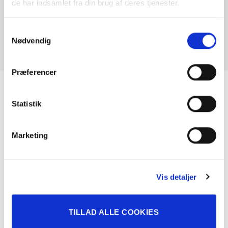
de har indsamlet fra din brug af deres tjenester.
Skiltegenkendelse
KONTAKT FORHANDLER
Samtykkevalg
Varme i rat
Nødvendig
Varmepumpe
Præferencer
Vejbaneassistent
Se hvad vores
Statistik
kunder siger
Marketing
Vis detaljer
TILLAD ALLE COOKIES