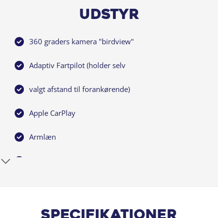
Udstyr
360 graders kamera "birdview"
Adaptiv Fartpilot (holder selv
valgt afstand til forankørende)
Apple CarPlay
Armlæn
Automatisk Klimaanlæg
Bakkamera
Bakkamera med 360 graders birdview
Specifikationer