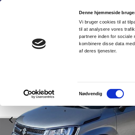
Fortsæt
(+45) 6
til
Denne hjemmeside bruger
indhold
Vi bruger cookies til at til
SÆLG PERSON
til at analysere vores tra
partnere inden for sociale
kombinere disse data med a
af deres tjenester.
Samtykkevalg
Nødvendig