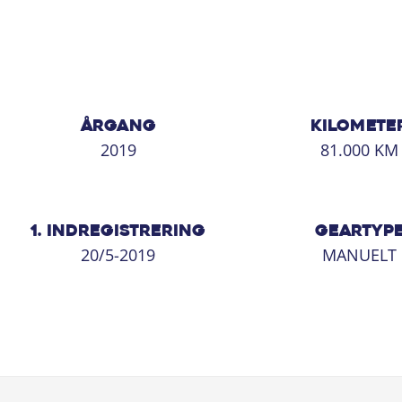
- Navigation
- 5 døre
- Adventure-udstyrsniveau
En fin og overskuelig bil med god funktionalitet og det udstyr, de
ÅRGANG
KILOMETE
2019
81.000 KM
1. INDREGISTRERING
GEARTYP
20/5-2019
MANUELT