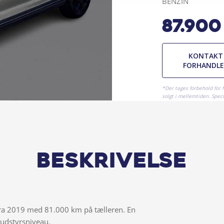
BENZIN
87.900
KONTAKT
FORHANDL
*Der tages forbehold for 
solgt i mellemtiden. Specif
Beskrivelse
 fra 2019 med 81.000 km på tælleren. En
udstyrsniveau.