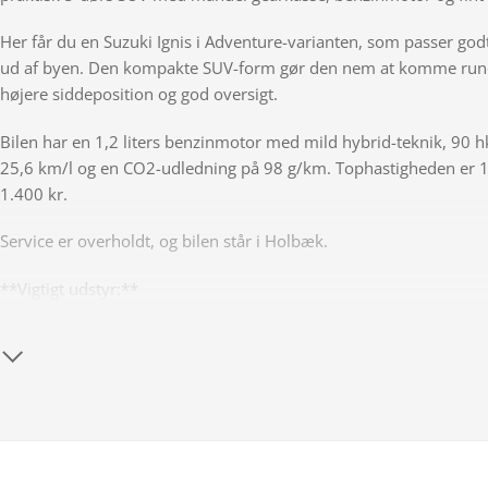
Her får du en Suzuki Ignis i Adventure-varianten, som passer god
ud af byen. Den kompakte SUV-form gør den nem at komme rundt
højere siddeposition og god oversigt.
Bilen har en 1,2 liters benzinmotor med mild hybrid-teknik, 90 hk
25,6 km/l og en CO2-udledning på 98 g/km. Tophastigheden er 170
1.400 kr.
Service er overholdt, og bilen står i Holbæk.
**Vigtigt udstyr:**
- Alufælge
- Klimaanlæg
- Bakkamera
- Bluetooth
- Elruder for og bag
- Fartpilot
- Multifunktionsrat