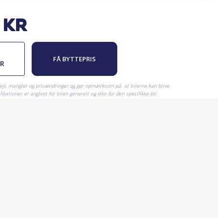
kr
FÅ BYTTEPRIS
ER
fejl, mangler og prisændringer og gør opmærksom på, at bilerne kan blive
ikationer er angivet for bilen generelt og ikke for den specifikke bil.