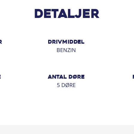
Detaljer
 fleste bruger i hverdagen.
R
DRIVMIDDEL
BENZIN
E
ANTAL DØRE
5 DØRE