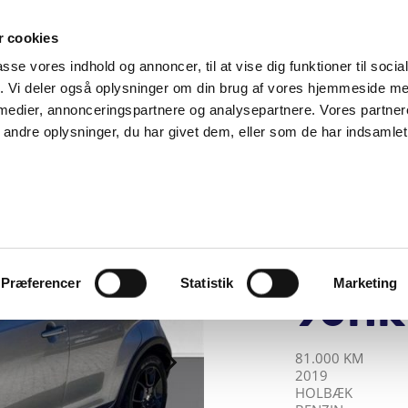
SUPPORT@SOLGT.COM
1 48 45 45
HVERDAGE 9
 cookies
passe vores indhold og annoncer, til at vise dig funktioner til soci
BIL
SÆLG VAREBIL
KØB BIL
KONTAKT OS
ARTIKLER
FIND
fik. Vi deler også oplysninger om din brug af vores hjemmeside m
 medier, annonceringspartnere og analysepartnere. Vores partne
ndre oplysninger, du har givet dem, eller som de har indsamlet 
BJARNE NIELSEN 
Suzuk
Dual
hybr
Præferencer
Statistik
Marketing
90HK
KILOMETER
ÅRGANG
BY
DRIVMIDDEL
81.000 KM
2019
HOLBÆK