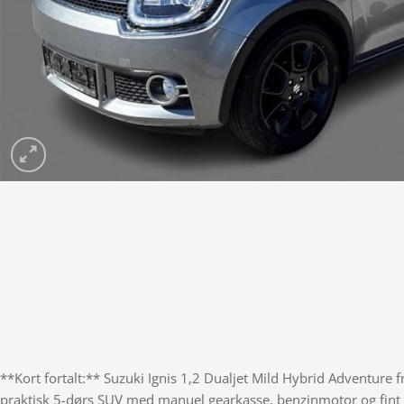
**Kort fortalt:** Suzuki Ignis 1,2 Dualjet Mild Hybrid Adventure
praktisk 5-dørs SUV med manuel gearkasse, benzinmotor og fint 