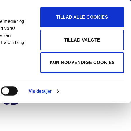
-16
TILLAD ALLE COOKIES
ale medier og
Vurdér min bil
 FORHANDLER
ed vores
re kan
TILLAD VALGTE
fra din brug
A/S
i Ignis 1,2
KUN NØDVENDIGE COOKIES
jet Mild
id Adventure
Vis detaljer
 5d