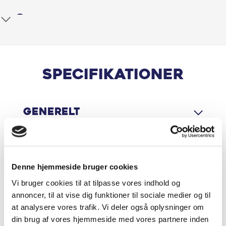
Android Auto
Antispin
Apple CarPlay
Specifikationer
Automatgear
Generelt
Bakkamera
Bluetooth
Motor & Ydelse
Centrallås
Denne hjemmeside bruger cookies
Vi bruger cookies til at tilpasse vores indhold og
DAB radio
annoncer, til at vise dig funktioner til sociale medier og til
Økonomi
at analysere vores trafik. Vi deler også oplysninger om
El-spejle
din brug af vores hjemmeside med vores partnere inden