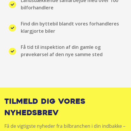
Landsdækkende samarbejde med over 100
Sædevarme for
bilforhandlere
Servo
Find din byttebil blandt vores forhandleres
klargjorte biler
Splitbagsæde
Få tid til inspektion af din gamle og
Stofindtræk
prøvekørsel af den nye samme sted
Tonede ruder
USB stik
Tilmeld dig vores
nyhedsbrev
Få de vigtigste nyheder fra bilbranchen i din indbakke –