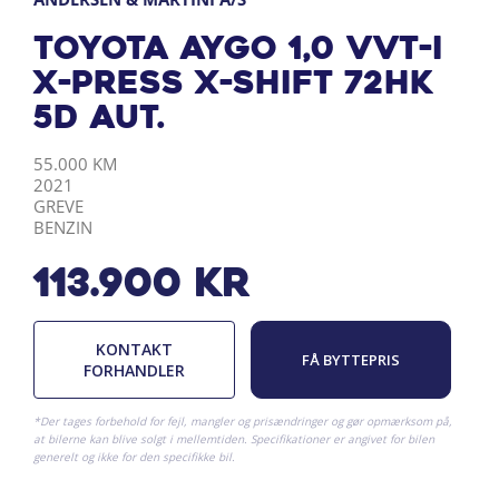
Toyota Aygo 1,0 VVT-I
X-Press X-Shift 72HK
5d Aut.
KILOMETER
ÅRGANG
BY
DRIVMIDDEL
55.000 KM
2021
GREVE
BENZIN
113.900
kr
KONTAKT
FÅ BYTTEPRIS
FORHANDLER
*Der tages forbehold for fejl, mangler og prisændringer og gør opmærksom på,
at bilerne kan blive solgt i mellemtiden. Specifikationer er angivet for bilen
generelt og ikke for den specifikke bil.