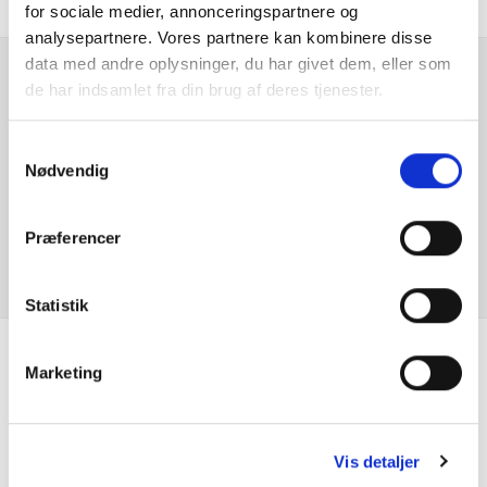
for sociale medier, annonceringspartnere og
Elruder for
analysepartnere. Vores partnere kan kombinere disse
data med andre oplysninger, du har givet dem, eller som
ESP
de har indsamlet fra din brug af deres tjenester.
Er du interesseret i
denne bil?
Fjernbetjent centrallås
Samtykkevalg
Nødvendig
Højdejusterbart førersæde
KONTAKT FORHANDLER
Præferencer
Infocenter
Isofix
Statistik
Klimaanlæg
Marketing
Se hvad vores
Kopholder
kunder siger
Kørecomputer
Vis detaljer