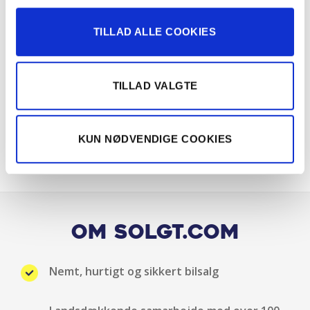
LED baglygter
TILLAD ALLE COOKIES
LED forlygter
LED kørelys
TILLAD VALGTE
Mørktonede ruder bag
KUN NØDVENDIGE COOKIES
Multifunktionsrat
Musikstreaming via bluetooth
Radio
Om Solgt.com
Ratgearskifte
Nemt, hurtigt og sikkert bilsalg
Regnsensor