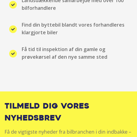
Landsdækkende samarbejde med over 100
Isofix
bilforhandlere
Justerbart rat
Find din byttebil blandt vores forhandleres
klargjorte biler
Klimaanlæg
Få tid til inspektion af din gamle og
Kopholder
prøvekørsel af den nye samme sted
Kørecomputer
Lyssensor
Mørk loftbeklædning
Tilmeld dig vores
Mørktonede ruder bag
nyhedsbrev
Multifunktionsrat
Få de vigtigste nyheder fra bilbranchen i din indbakke –