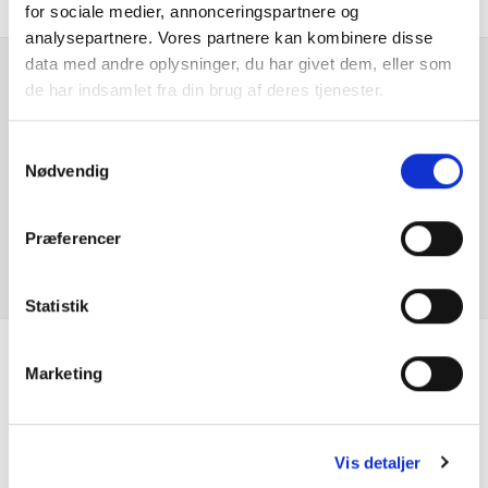
for sociale medier, annonceringspartnere og
El indst. førersæde
analysepartnere. Vores partnere kan kombinere disse
data med andre oplysninger, du har givet dem, eller som
El indst. førersæde m. memory
de har indsamlet fra din brug af deres tjenester.
Er du interesseret i
denne bil?
El indst. forsæder
Samtykkevalg
Nødvendig
El-foldbare spejle
KONTAKT FORHANDLER
Præferencer
El-håndbremse
El-spejle
Statistik
Elektrisk bagklap
Marketing
Se hvad vores
Elruder for
kunder siger
Elruder for/bag
Vis detaljer