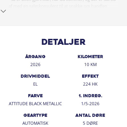
af med en salgskonsulent til at snakke om handlen
efterfølgende.
Har du behov for et billån, så kan vi hjælpe med
finansiering til markedets bedste priser og vilkår, og vi
tager naturligvis også gerne din nuværende bil i bytte,
Detaljer
hvis du har behov for at få afsat den.
Vi ses i Søborg
ÅRGANG
KILOMETER
2026
10 KM
DRIVMIDDEL
EFFEKT
EL
224 HK
FARVE
1. INDREG.
ATTITUDE BLACK METALLIC
1/5-2026
GEARTYPE
ANTAL DØRE
AUTOMATISK
5 DØRE