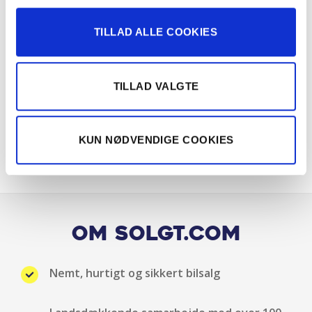
Fartpilot
TILLAD ALLE COOKIES
Fartpilot adaptiv
Fjernbetjent centrallås
TILLAD VALGTE
Fuld LED forlygter
KUN NØDVENDIGE COOKIES
Håndfri telefon
Højdejusterbart førersæde
Hvide blinklys
Om Solgt.com
Indfarvede kofangere
Nemt, hurtigt og sikkert bilsalg
Infocenter