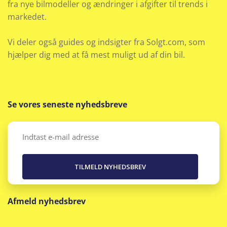
fra nye bilmodeller og ændringer i afgifter til trends i
Multijusterbart rat
markedet.
Musikstreaming via bluetooth
Vi deler også guides og indsigter fra Solgt.com, som
Navigation
hjælper dig med at få mest muligt ud af din bil.
Nøglefri døre
Nøglefri start
Se vores seneste nyhedsbreve
Parkeringssensor bag
Email
(Påkrævet)
Parkeringssensor for
Parkeringssensor for/bag
Afmeld nyhedsbrev
Radio