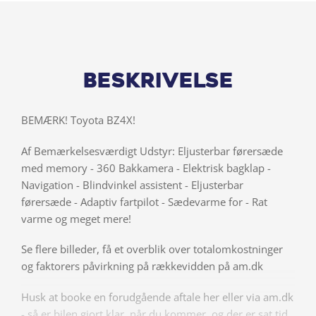
Beskrivelse
BEMÆRK! Toyota BZ4X!
Af Bemærkelsesværdigt Udstyr: Eljusterbar førersæde
med memory - 360 Bakkamera - Elektrisk bagklap -
Navigation - Blindvinkel assistent - Eljusterbar
førersæde - Adaptiv fartpilot - Sædevarme for - Rat
varme og meget mere!
Se flere billeder, få et overblik over totalomkostninger
og faktorers påvirkning på rækkevidden på am.dk
Husk at booke en forudgående aftale her eller via am.dk
- så er bilen gjort klar, når du kommer, og der er sat tid