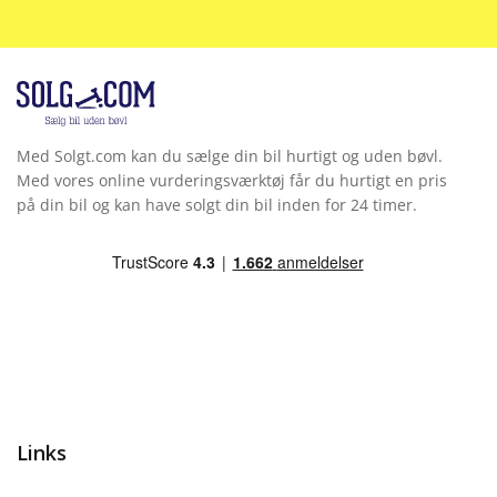
Rat m. varme
Sædekøling
Sædevarme for
Med Solgt.com kan du sælge din bil hurtigt og uden bøvl.
Selealarm
Med vores online vurderingsværktøj får du hurtigt en pris
på din bil og kan have solgt din bil inden for 24 timer.
Servo
Startspærre
Vejbaneassistent
Links