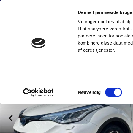
Fortsæt
(+45) 6
til
Denne hjemmeside bruger
indhold
Vi bruger cookies til at til
SÆLG PERSON
til at analysere vores tra
partnere inden for sociale
kombinere disse data med a
af deres tjenester.
Samtykkevalg
Nødvendig