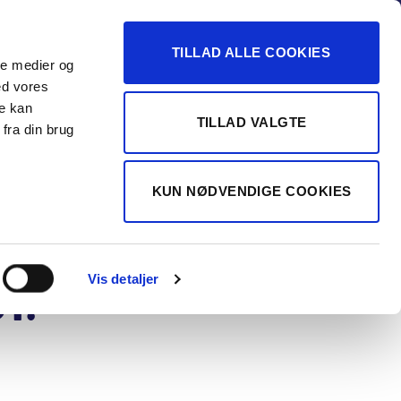
-16
TILLAD ALLE COOKIES
ale medier og
Vurdér min bil
 FORHANDLER
ed vores
re kan
TILLAD VALGTE
fra din brug
A/S - TOYOTA NYKØBING F
a C-HR 1,8
KUN NØDVENDIGE COOKIES
id C-LUB
idrive S 122HK
Vis detaljer
t.