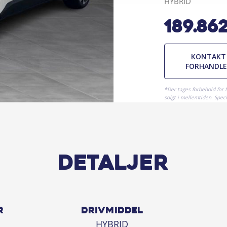
HYBRID
189.86
KONTAKT
FORHANDL
*Der tages forbehold for 
solgt i mellemtiden. Specif
Detaljer
R
DRIVMIDDEL
HYBRID