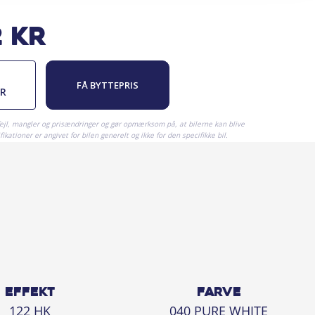
2
kr
FÅ BYTTEPRIS
ER
fejl, mangler og prisændringer og gør opmærksom på, at bilerne kan blive
ikationer er angivet for bilen generelt og ikke for den specifikke bil.
EFFEKT
FARVE
122 HK
040 PURE WHITE