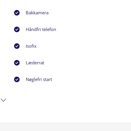
Bakkamera
Håndfri telefon
Isofix
Læderrat
Nøglefri start
Sædevarme for