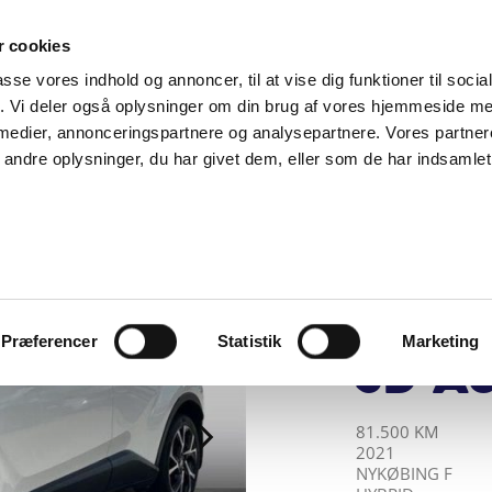
SUPPORT@SOLGT.COM
1 48 45 45
HVERDAGE 9
 cookies
passe vores indhold og annoncer, til at vise dig funktioner til soci
BIL
SÆLG VAREBIL
KØB BIL
KONTAKT OS
ARTIKLER
FIND
fik. Vi deler også oplysninger om din brug af vores hjemmeside m
 medier, annonceringspartnere og analysepartnere. Vores partne
ndre oplysninger, du har givet dem, eller som de har indsamlet 
FRIMANN BILER 
Toyot
Hybr
Mult
Præferencer
Statistik
Marketing
5d Au
KILOMETER
ÅRGANG
BY
DRIVMIDDEL
81.500 KM
2021
NYKØBING F