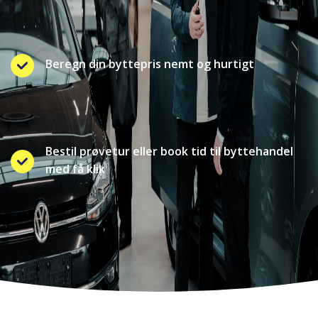
Beregn din byttepris nemt og hurtigt
Bestil prøvetur eller book tid til byttehandel
med få klik