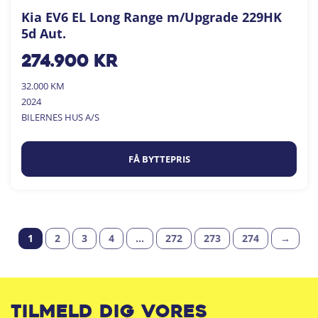
Kia EV6 EL Long Range m/Upgrade 229HK
5d Aut.
274.900
kr
32.000 KM
2024
BILERNES HUS A/S
FÅ BYTTEPRIS
1
2
3
4
…
272
273
274
→
Tilmeld dig vores