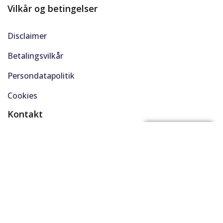
Vilkår og betingelser
Disclaimer
Betalingsvilkår
Persondatapolitik
Cookies
Kontakt
(+45) 61 48 45 45
FÅ BYTTEPRIS
support@solgt.com
Hverdage kl. 9-16
CVR. 40727353