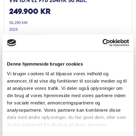
249.900
kr
56.290 KM
2023
KARVIL BILER A/S
FÅ BYTTEPRIS
Denne hjemmeside bruger cookies
Vi bruger cookies til at tilpasse vores indhold og
annoncer, til at vise dig funktioner til sociale medier og til
RINGKØBING
at analysere vores trafik. Vi deler også oplysninger om
din brug af vores hjemmeside med vores partnere inden
for sociale medier, annonceringspartnere og
analysepartnere. Vores partnere kan kombinere disse
data med andre oplysninger, du har givet dem, eller som
de har indsamlet fra din brug af deres tjenester.