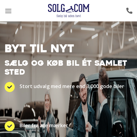
Fortsæt
til
indhold
BYT TIL NYT
SÆLG OG KØB BIL ÉT SAMLET
STED
Stort udvalg med mere end 3.000 gode biler
Biler fra alle mærker