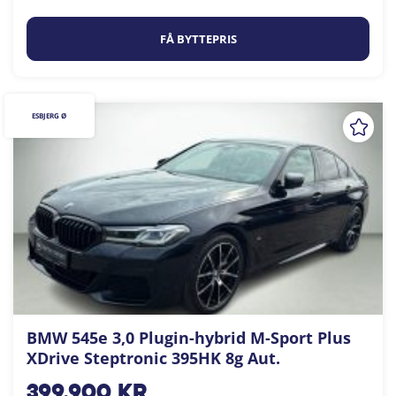
FÅ BYTTEPRIS
ESBJERG Ø
BMW 545e 3,0 Plugin-hybrid M-Sport Plus
XDrive Steptronic 395HK 8g Aut.
399.900
kr