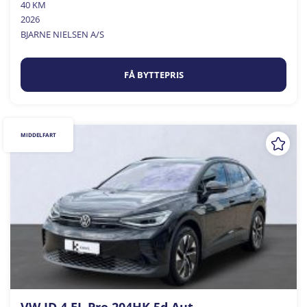
40 KM
2026
BJARNE NIELSEN A/S
FÅ BYTTEPRIS
MIDDELFART
VW ID.4 EL Pro 204HK 5d Aut.