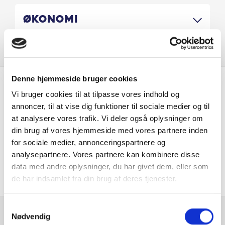
For mere info kontakt Venhar tlf. 59480632 eller mail.
veab@bn.dk
Økonomi
Denne hjemmeside bruger cookies
Er du interesseret i
Vi bruger cookies til at tilpasse vores indhold og
annoncer, til at vise dig funktioner til sociale medier og til
denne bil?
at analysere vores trafik. Vi deler også oplysninger om
din brug af vores hjemmeside med vores partnere inden
for sociale medier, annonceringspartnere og
KONTAKT FORHANDLER
analysepartnere. Vores partnere kan kombinere disse
data med andre oplysninger, du har givet dem, eller som
de har indsamlet fra din brug af deres tjenester.
Samtykkevalg
Nødvendig