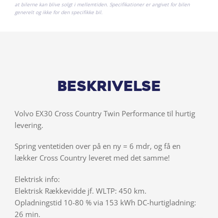
at bilerne kan blive solgt i mellemtiden. Specifikationer er angivet for bilen
generelt og ikke for den specifikke bil.
Beskrivelse
Volvo EX30 Cross Country Twin Performance til hurtig
levering.
Spring ventetiden over på en ny = 6 mdr, og få en
lækker Cross Country leveret med det samme!
Elektrisk info:
Elektrisk Rækkevidde jf. WLTP: 450 km.
Opladningstid 10-80 % via 153 kWh DC-hurtigladning:
26 min.