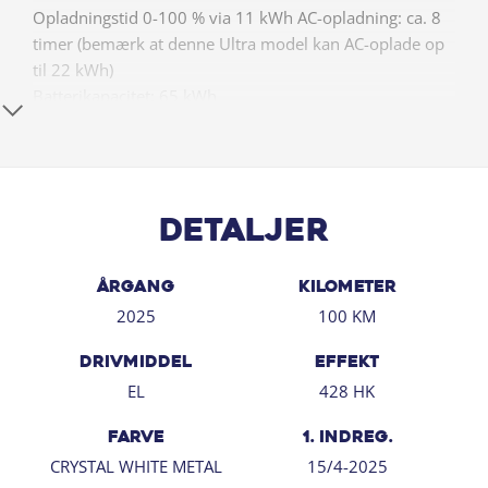
Opladningstid 0-100 % via 11 kWh AC-opladning: ca. 8
timer (bemærk at denne Ultra model kan AC-oplade op
til 22 kWh)
Batterikapacitet: 65 kWh
Higlights:
- Bemærk ! Semi elektrisk svingbart træk kan monteres
og så må bilen og må trække op til 1600 kg med
bremser. + 12995
Detaljer
- Pine interior, se den flotte opgraderede kabine!
- Varmepumpe, varme i forsæder og varme i rat
ÅRGANG
KILOMETER
- Panorama glastag
2025
100 KM
- Tonede Ruder bag
- El-forsæder med memory i førersæde
DRIVMIDDEL
EFFEKT
- 19" alufælge
EL
428 HK
- Fuld LED forlygter m. fjernlysassistent
- Pilot assist inkl. adaptiv fartpilot
FARVE
1. INDREG.
- Harman Kardon Surroundsound
CRYSTAL WHITE METAL
15/4-2025
- Vejbaneassistent & blindvinkelsassistent