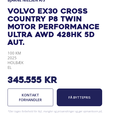
BJARNE NIELSEN A/S
Volvo EX30 Cross
Country P8 Twin
Motor Performance
Ultra AWD 428HK 5d
Aut.
KILOMETER
ÅRGANG
BY
DRIVMIDDEL
100 KM
2025
HOLBÆK
EL
345.555
kr
KONTAKT
FÅ BYTTEPRIS
FORHANDLER
*Der tages forbehold for fejl, mangler og prisændringer og gør opmærksom på,