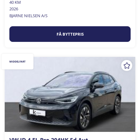
40 KM
2026
BJARNE NIELSEN A/S
FÅ BYTTEPRIS
MIDDELFART
VW ID.4 EL Pro 204HK 5d Aut.