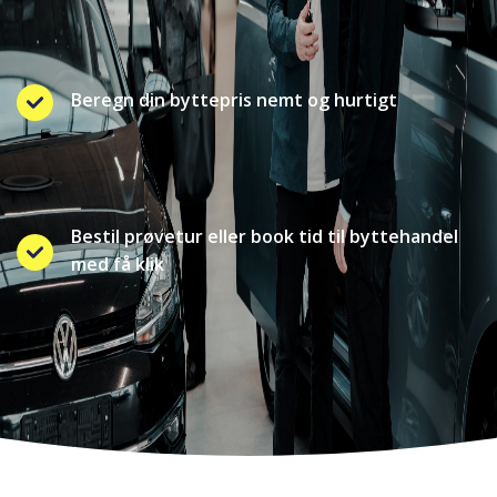
Beregn din byttepris nemt og hurtigt
Bestil prøvetur eller book tid til byttehandel
med få klik