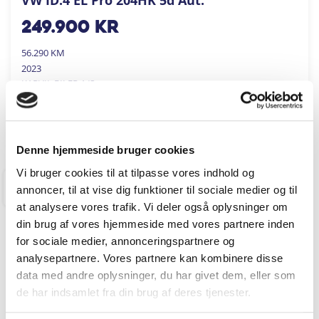
249.900
kr
56.290 KM
2023
KARVIL BILER A/S
FÅ BYTTEPRIS
Denne hjemmeside bruger cookies
Vi bruger cookies til at tilpasse vores indhold og
annoncer, til at vise dig funktioner til sociale medier og til
RINGKØBING
at analysere vores trafik. Vi deler også oplysninger om
din brug af vores hjemmeside med vores partnere inden
for sociale medier, annonceringspartnere og
analysepartnere. Vores partnere kan kombinere disse
data med andre oplysninger, du har givet dem, eller som
de har indsamlet fra din brug af deres tjenester.