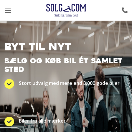
Fortsæt
til
indhold
BYT TIL NYT
SÆLG OG KØB BIL ÉT SAMLET
STED
Stort udvalg med mere end 3.000 gode biler
Biler fra alle mærker