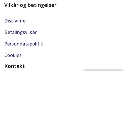
Vilkår og betingelser
Disclaimer
Betalingsvilkår
Persondatapolitik
Cookies
Kontakt
(+45) 61 48 45 45
FÅ BYTTEPRIS
support@solgt.com
Hverdage kl. 9-16
CVR. 40727353