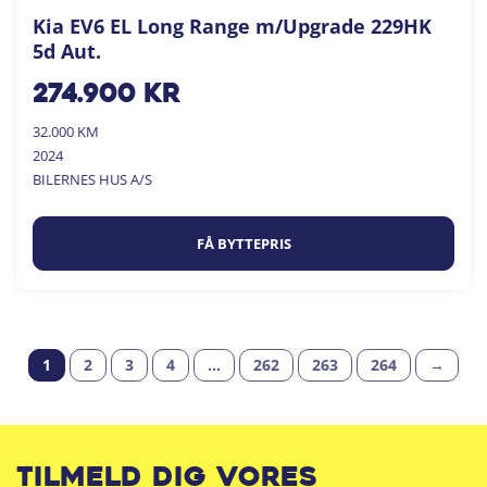
Kia EV6 EL Long Range m/Upgrade 229HK
5d Aut.
274.900
kr
32.000 KM
2024
BILERNES HUS A/S
FÅ BYTTEPRIS
1
2
3
4
…
262
263
264
→
Tilmeld dig vores