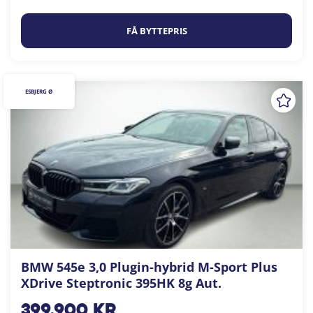
FÅ BYTTEPRIS
ESBJERG Ø
BMW 545e 3,0 Plugin-hybrid M-Sport Plus
XDrive Steptronic 395HK 8g Aut.
399.900
kr