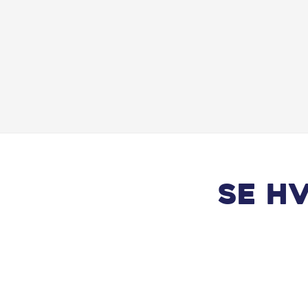
Mørk loftbeklædning
Musikstreaming via bluetooth
Nøglefri start
Parkeringssensor for/bag
Ratvarme
Se h
Selealarm
Splitbagsæde
Stofindtræk