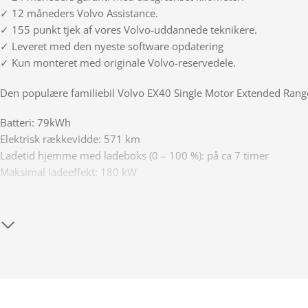
✓ 12 måneders Volvo Assistance.
✓ 155 punkt tjek af vores Volvo-uddannede teknikere.
✓ Leveret med den nyeste software opdatering
✓ Kun monteret med originale Volvo-reservedele.
Den populære familiebil Volvo EX40 Single Motor Extended Rang
Batteri: 79kWh
Elektrisk rækkevidde: 571 km
Ladetid hjemme med ladeboks (0 – 100 %): på ca 7 timer
Maksimal ladeeffekt: 180 kW
Nævneværdigt udstyr vi vil fremhæve:
- Fuld LED forlygter m. fjernlysassistent
- Adaptiv fartpilot inkl. Pilot Assist (Aktiv styrreassistent)
- Nøglefri betjening inkl. sensorstyret el-bagklap
- Apple CarPlay & Android Auto
- Navigation m. skiltegendkendelse
- El indst. førersæde m. memory