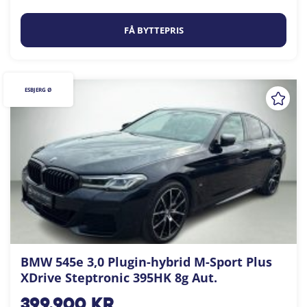
FÅ BYTTEPRIS
ESBJERG Ø
BMW 545e 3,0 Plugin-hybrid M-Sport Plus
XDrive Steptronic 395HK 8g Aut.
399.900
kr