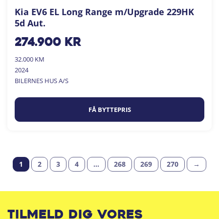
Kia EV6 EL Long Range m/Upgrade 229HK
5d Aut.
274.900
kr
32.000 KM
2024
BILERNES HUS A/S
FÅ BYTTEPRIS
1
2
3
4
…
268
269
270
→
Tilmeld dig vores