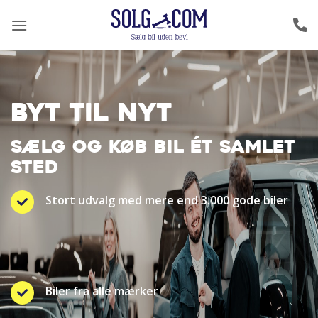
Fortsæt
til
indhold
BYT TIL NYT
SÆLG OG KØB BIL ÉT SAMLET
STED
Stort udvalg med mere end 3.000 gode biler
Biler fra alle mærker