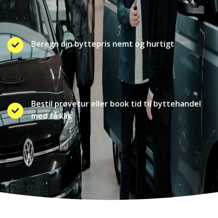
Beregn din byttepris nemt og hurtigt
Bestil prøvetur eller book tid til byttehandel
med få klik