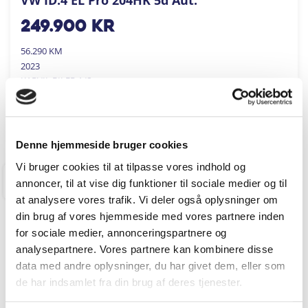
249.900
kr
56.290 KM
2023
KARVIL BILER A/S
FÅ BYTTEPRIS
Denne hjemmeside bruger cookies
Vi bruger cookies til at tilpasse vores indhold og
annoncer, til at vise dig funktioner til sociale medier og til
RINGKØBING
at analysere vores trafik. Vi deler også oplysninger om
din brug af vores hjemmeside med vores partnere inden
for sociale medier, annonceringspartnere og
analysepartnere. Vores partnere kan kombinere disse
data med andre oplysninger, du har givet dem, eller som
de har indsamlet fra din brug af deres tjenester.