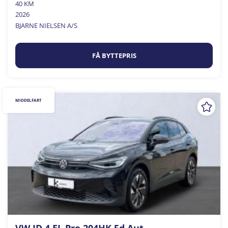
40 KM
2026
BJARNE NIELSEN A/S
FÅ BYTTEPRIS
MIDDELFART
VW ID.4 EL Pro 204HK 5d Aut.