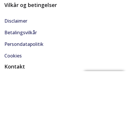
Vilkår og betingelser
Disclaimer
Betalingsvilkår
Persondatapolitik
Cookies
Kontakt
(+45) 61 48 45 45
FÅ BYTTEPRIS
support@solgt.com
Hverdage kl. 9-16
CVR. 40727353